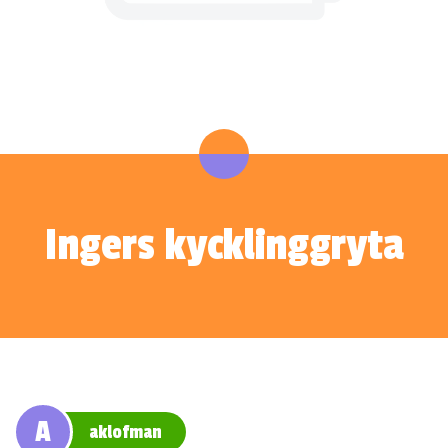
Ingers kycklinggryta
A
aklofman