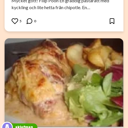
Mycket gott! Filip Poon En gräddig pastarätt med
kyckling och lite hetta från chipotle. En…
5
0
A
aklofman