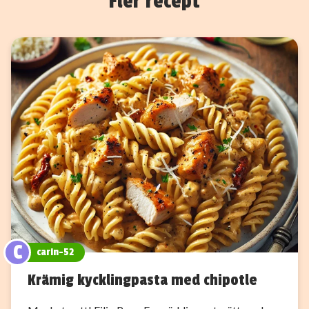
Fler recept
C
carin-52
Krämig kycklingpasta med chipotle