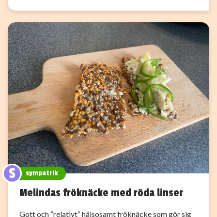
S
sympatrik
Melindas fröknäcke med röda linser
Gott och ”relativt” hälsosamt fröknäcke som gör sig