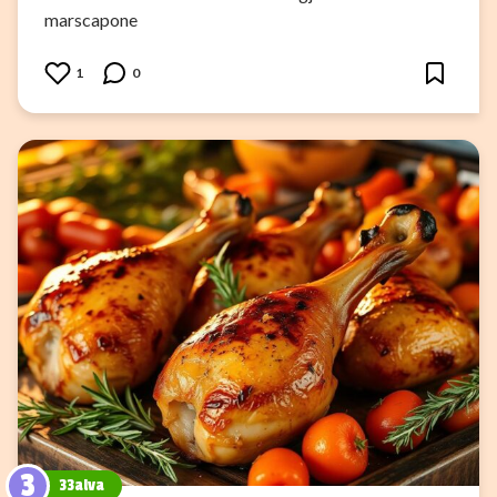
marscapone
1
0
3
33alva