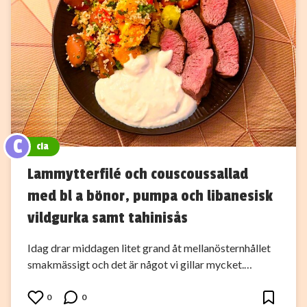
C
cia
Lammytterfilé och couscoussallad
med bl a bönor, pumpa och libanesisk
vildgurka samt tahinisås
Idag drar middagen litet grand åt mellanösternhållet
smakmässigt och det är något vi gillar mycket.…
0
0