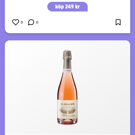
köp 249 kr
0
0