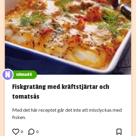
N
nilma65
Fiskgratäng med kräftstjärtar och
tomatsås
Med det här receptet går det inte att misslyckas med
fisken.
0
0