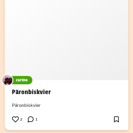
carina
Päronbiskvier
Päronbiskvier
2
1