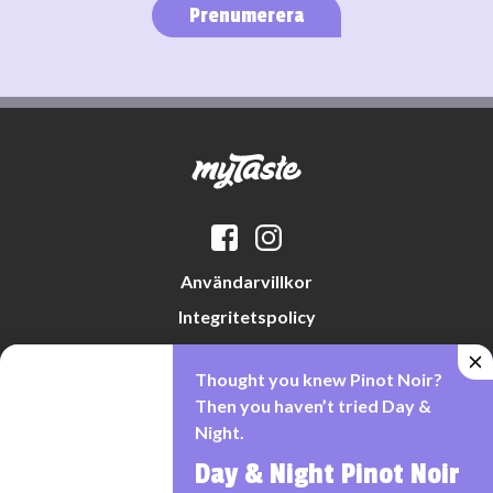
Prenumerera
Användarvillkor
Integritetspolicy
Datapreferenser
Thought you knew Pinot Noir?
Cookiepolicy
Then you haven’t tried Day &
Night.
Day & Night Pinot Noir
Denna webbplats drivs av Vinklubben i Norden AB