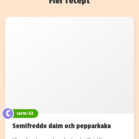
Fler recept
C
carin-52
Semifreddo daim och pepparkaka