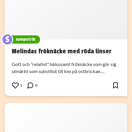
S
sympatrik
Melindas fröknäcke med röda linser
Gott och ”relativt” hälsosamt fröknäcke som gör sig
utmärkt som substitut till kex på ostbrickan.…
1
0