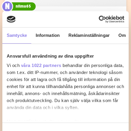
N
nilma65
Fiskgratäng med kräftstjärtar och
tomatsås
Samtycke
Information
Reklaminställningar
Om
Med det här receptet går det inte att misslyckas med
fisken.
Ansvarsfull användning av dina uppgifter
0
0
Vi och
våra 1022 partners
behandlar din personliga data,
som t.ex. ditt IP-nummer, och använder teknologi såsom
cookies för att lagra och få tillgång till information på din
enhet för att kunna tillhandahålla personliga annonser och
innehåll, annons- och innehållsmätning, åskådarinsikter
och produktutveckling. Du kan själv välja vilka som får
använda din data och i vilka syften.
Med din tillåtelse skulle vi även vilja:
Samla in information om din geografiska plats
Samtyckesval