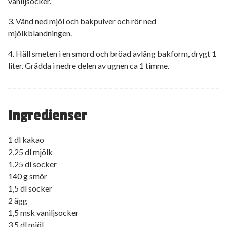
vaniljsocker.
3. Vänd ned mjöl och bakpulver och rör ned
mjölkblandningen.
4. Häll smeten i en smord och bröad avlång bakform, drygt 1
liter. Grädda i nedre delen av ugnen ca 1 timme.
Ingredienser
1 dl kakao
2,25 dl mjölk
1,25 dl socker
140 g smör
1,5 dl socker
2 ägg
1,5 msk vaniljsocker
3,5 dl mjöl