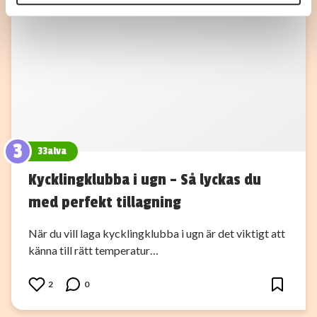
annons- och analysföretag som vi samarbetar med.
Dessa kan i sin tur kombinera informationen med annan
information som du har tillhandahållit eller som de har
samlat in när du har använt deras tjänster.
3
33alva
Kycklingklubba i ugn – Så lyckas du
med perfekt tillagning
När du vill laga kycklingklubba i ugn är det viktigt att
känna till rätt temperatur…
2
0