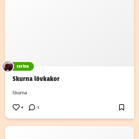
carina
Skurna lövkakor
Skurna
4
1