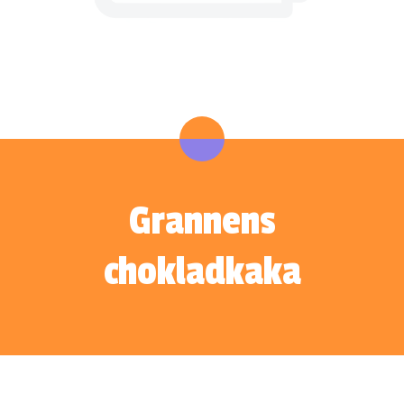
Grannens
chokladkaka