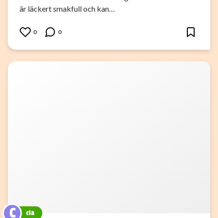
är läckert smakfull och kan…
0
0
C
cia