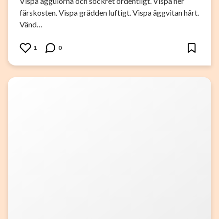
Vispa äggulorna och sockret ordentligt. Vispa ner
färskosten. Vispa grädden luftigt. Vispa äggvitan hårt.
Vänd…
1
0