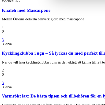
topchef1972
med annan information som du 
Knafeh med Mascarpone
Mellan Österns delikata bakverk gjord med marscapone
1
0
3
33alva
Kycklingklubba i ugn – Så lyckas du med perfekt til
När du vill laga kycklingklubba i ugn är det viktigt att känna till rätt
2
0
3
33alva
Varmrökt lax: De bästa tipsen och tillbehören för en l