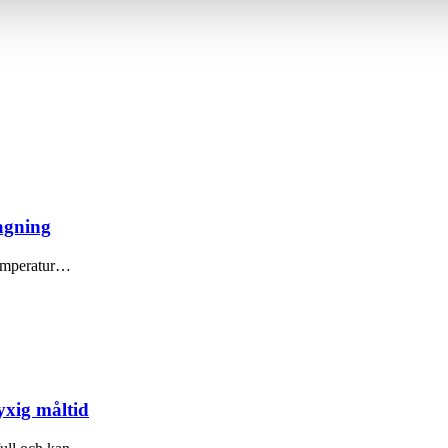
har tillhandahållit eller som de har samlat in när du har använt 
lagning
 temperatur…
yxig måltid