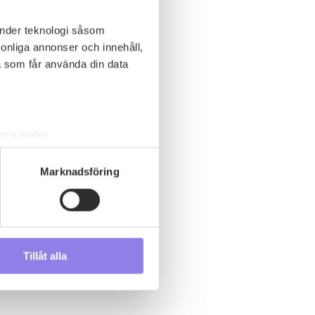
änder teknologi såsom
rsonliga annonser och innehåll,
a som får använda din data
lera meter
ryck)
ljsektionen
. Du kan ändra
Marknadsföring
s måste du därför vara 25 år
Tillåt alla
andahålla funktioner för
n information från din enhet
 tur kombinera informationen