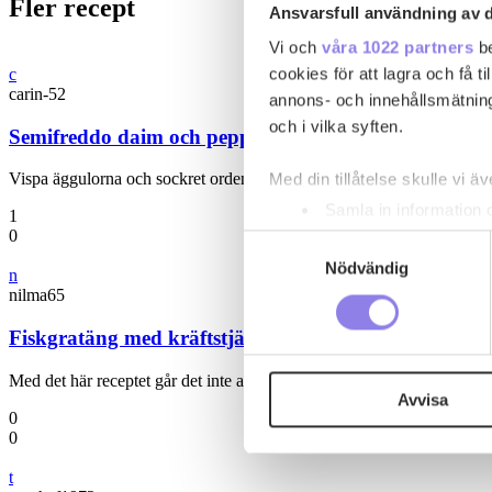
Fler recept
Ansvarsfull användning av d
Vi och
våra 1022 partners
be
cookies för att lagra och få t
c
carin-52
annons- och innehållsmätning
och i vilka syften.
Semifreddo daim och pepparkaka
Vispa äggulorna och sockret ordentligt. Vispa ner färskosten. Vispa 
Med din tillåtelse skulle vi äve
Samla in information 
1
0
Identifiera din enhet 
Samtyckesval
Ta reda på mer om hur dina pe
Nödvändig
n
eller dra tillbaka ditt samtyc
nilma65
Fiskgratäng med kräftstjärtar och tomatsås
Denna webbplats innehåller
eller äldre. Genom att besöka
Med det här receptet går det inte att misslyckas med fisken.
Avvisa
0
Vi använder enhetsidentifierar
0
sociala medier och analysera 
t
till de sociala medier och a