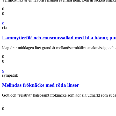
Varmrökt lax är en favorit i många svenska hem. Den är läckert sma
0
0
c
cia
Lammytterfilé och couscoussallad med bl a bönor, pu
Idag drar middagen litet grand åt mellanösternhållet smakmässigt och 
0
0
s
sympatrik
Melindas fröknäcke med röda linser
Gott och ”relativt” hälsosamt fröknäcke som gör sig utmärkt som subst
1
0