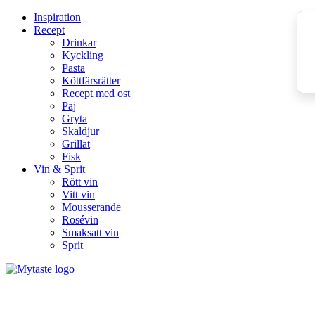
Inspiration
Recept
Drinkar
Kyckling
Pasta
Köttfärsrätter
Recept med ost
Paj
Gryta
Skaldjur
Grillat
Fisk
Vin & Sprit
Rött vin
Vitt vin
Mousserande
Rosévin
Smaksatt vin
Sprit