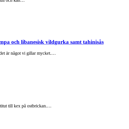
kfull och kan…
mpa och libanesisk vildgurka samt tahinisås
det är något vi gillar mycket.…
itut till kex på ostbrickan.…