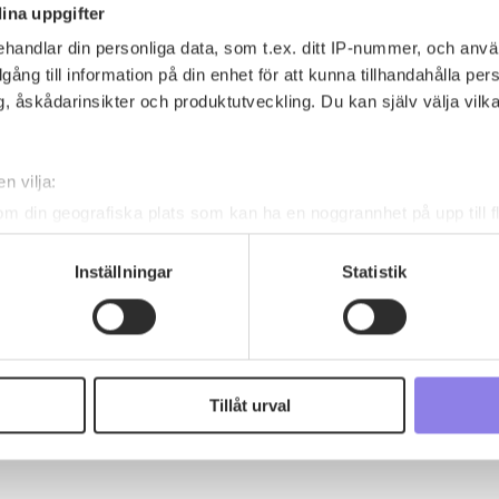
ina uppgifter
handlar din personliga data, som t.ex. ditt IP-nummer, och anv
illgång till information på din enhet för att kunna tillhandahålla pe
, åskådarinsikter och produktutveckling. Du kan själv välja vilk
grädden luftigt. Vispa äggvitan hårt. Vänd…
n vilja:
om din geografiska plats som kan ha en noggrannhet på upp till f
genom att aktivt skanna den för specifika kännetecken (fingeravt
rsonliga uppgifter behandlas och ställ in dina preferenser i
deta
Inställningar
Statistik
ke när som helst från cookie-förklaringen.
 information om alkoholdrycker.
För besök på denna webbplat
 webbplatsen intygar du att du är 25 år eller äldre.
Tillåt urval
e för att anpassa innehållet och annonserna till användarna, tillh
vår trafik. Vi vidarebefordrar även sådana identifierare och anna
nnons- och analysföretag som vi samarbetar med. Dessa kan i sin