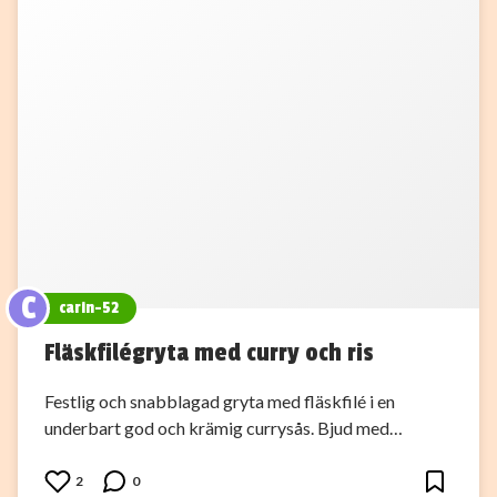
C
carin-52
Fläskfilégryta med curry och ris
Festlig och snabblagad gryta med fläskfilé i en
underbart god och krämig currysås. Bjud med…
2
0