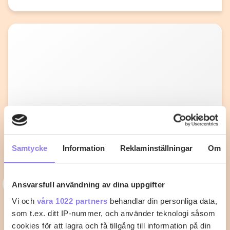
Samtycke
Information
Reklaminställningar
Om
N
nilma65
Ansvarsfull användning av dina uppgifter
Vi och
våra 1022 partners
behandlar din personliga data,
Fiskgratäng med kräftstjärtar och
som t.ex. ditt IP-nummer, och använder teknologi såsom
tomatsås
cookies för att lagra och få tillgång till information på din