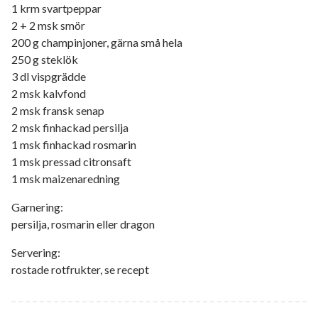
1 krm svartpeppar
2 + 2 msk smör
200 g champinjoner, gärna små hela
250 g steklök
3 dl vispgrädde
2 msk kalvfond
2 msk fransk senap
2 msk finhackad persilja
1 msk finhackad rosmarin
1 msk pressad citronsaft
1 msk maizenaredning
Garnering:
persilja, rosmarin eller dragon
Servering:
rostade rotfrukter, se recept