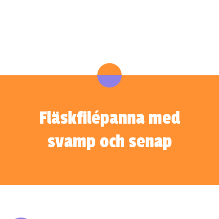
Fläskfilépanna med
svamp och senap