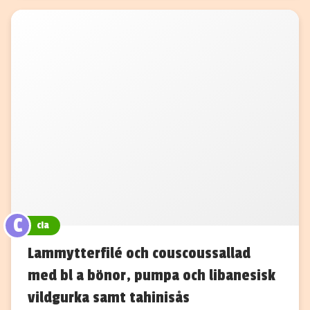
C
cia
Lammytterfilé och couscoussallad
med bl a bönor, pumpa och libanesisk
vildgurka samt tahinisås