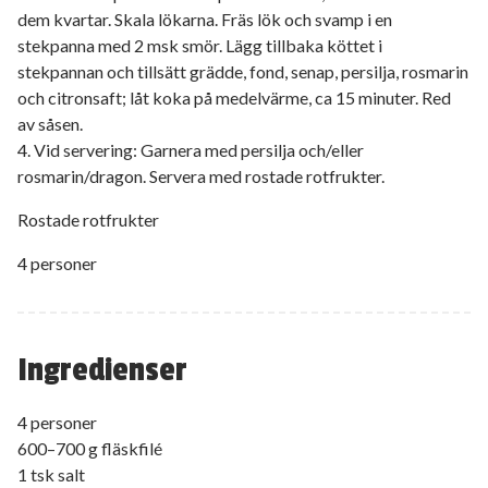
dem kvartar. Skala lökarna. Fräs lök och svamp i en
stekpanna med 2 msk smör. Lägg tillbaka köttet i
stekpannan och tillsätt grädde, fond, senap, persilja, rosmarin
och citronsaft; låt koka på medelvärme, ca 15 minuter. Red
av såsen.
4. Vid servering: Garnera med persilja och/eller
rosmarin/dragon. Servera med rostade rotfrukter.
Rostade rotfrukter
4 personer
Ingredienser
4 personer
600–700 g fläskfilé
1 tsk salt