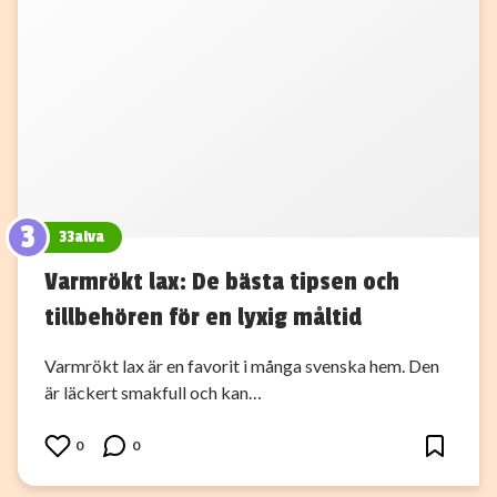
3
33alva
Varmrökt lax: De bästa tipsen och
tillbehören för en lyxig måltid
Varmrökt lax är en favorit i många svenska hem. Den
är läckert smakfull och kan…
0
0