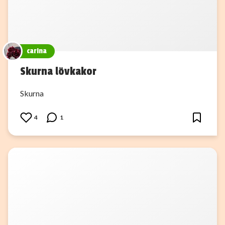
carina
Skurna lövkakor
Skurna
4
1