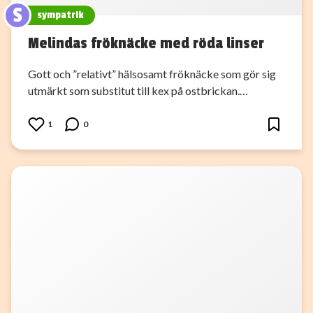
S
sympatrik
Melindas fröknäcke med röda linser
Gott och ”relativt” hälsosamt fröknäcke som gör sig
utmärkt som substitut till kex på ostbrickan.…
1
0