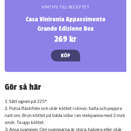
VINTIPS TILL RECEPTET
Casa Vinironia Appassimento
Grande Edizione Box
269 kr
KÖP
Gör så här
1. Sätt ugnen på 225°.
2. Putsa fläskfilén och skär köttet i skivor. Salta och peppra
runt om. Bryn köttet på båda sidor i en stekpanna med 2 msk
smör. Ta upp köttet.
3. Ansa svampen. Om svamparna är stora, halvera eller skär