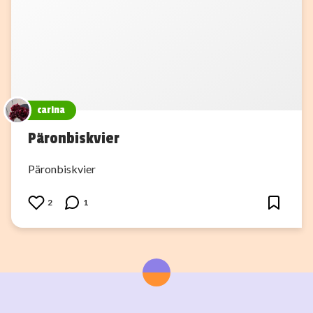
carina
Päronbiskvier
Päronbiskvier
2
1