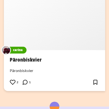
carina
Päronbiskvier
Päronbiskvier
2
1