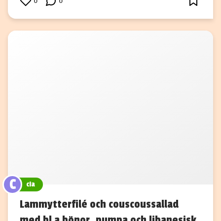
0
0
C
cia
Lammytterfilé och couscoussallad
med bl a bönor, pumpa och libanesisk