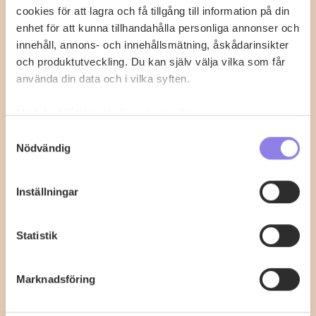
cookies för att lagra och få tillgång till information på din
tomatsås
enhet för att kunna tillhandahålla personliga annonser och
innehåll, annons- och innehållsmätning, åskådarinsikter
Med det här receptet går det inte att misslyckas med
och produktutveckling. Du kan själv välja vilka som får
fisken.
använda din data och i vilka syften.
0
0
Med din tillåtelse skulle vi även vilja:
Samla in information om din geografiska plats
Samtyckesval
Nödvändig
som kan ha en noggrannhet på upp till flera meter
Identifiera din enhet genom att aktivt skanna den
för specifika kännetecken (fingeravtryck)
Inställningar
Ta reda på mer om hur dina personliga uppgifter
behandlas och ställ in dina preferenser i
detaljsektionen
.
Statistik
Du kan ändra eller dra tillbaka ditt samtycke när som
helst från cookie-förklaringen.
Marknadsföring
Denna webbplats innehåller information om
alkoholdrycker.
För besök på denna webbplats måste