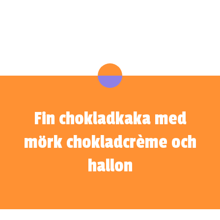
Fin chokladkaka med
mörk chokladcrème och
hallon