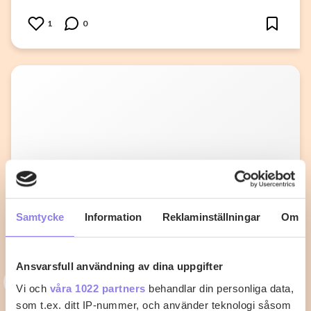
1
0
Samtycke
Information
Reklaminställningar
Om
Ansvarsfull användning av dina uppgifter
N
nilma65
Vi och
våra 1022 partners
behandlar din personliga data,
som t.ex. ditt IP-nummer, och använder teknologi såsom
Fiskgratäng med kräftstjärtar och