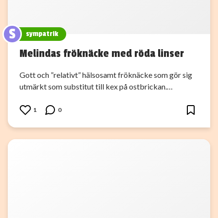
S
sympatrik
Melindas fröknäcke med röda linser
Gott och ”relativt” hälsosamt fröknäcke som gör sig
utmärkt som substitut till kex på ostbrickan.…
1
0