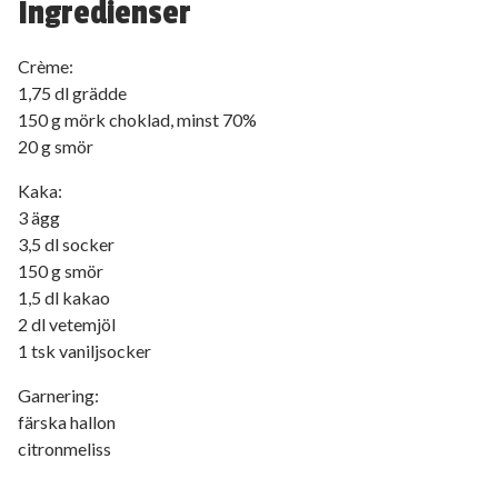
Ingredienser
Crème:
1,75 dl grädde
150 g mörk choklad, minst 70%
20 g smör
Kaka:
3 ägg
3,5 dl socker
150 g smör
1,5 dl kakao
2 dl vetemjöl
1 tsk vaniljsocker
Garnering:
färska hallon
citronmeliss