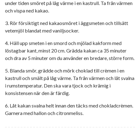
under tiden smöret på låg värme i en kastrull. Ta från värmen
och vispa ned kakao.
3. Rör försiktigt ned kakaosmöret i äggsmeten och tillsätt
vetemjöl blandat med vaniljsocker.
4. Häll upp smeten i en smord och mjölad kakform med
löstagbar kant, minst 20 cm. Grädda kakan ca 35 minuter
och dra av 5 minuter om du använder en bredare, större form.
5. Blanda smör, grädde och mörk choklad till crèmen i en
kastrull och smält på låg värme. Ta från värmen och låt svalna
i rumstemperatur. Den ska vara tjock och krämig i
konsistensen när den är färdig.
6. Låt kakan svalna helt innan den täcks med chokladcrèmen.
Garnera med hallon och citronmeliss.