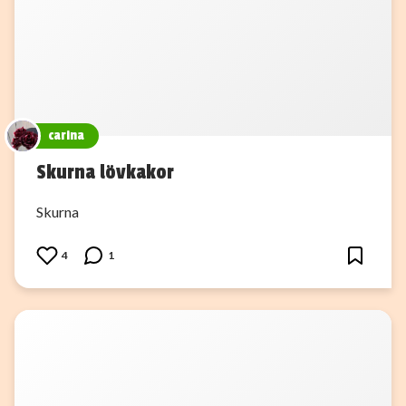
carina
Skurna lövkakor
Skurna
4
1