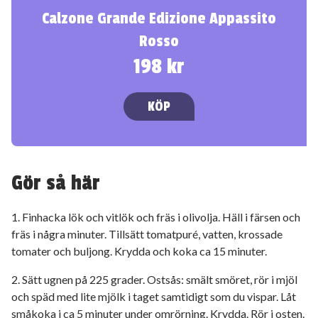
Calzone Grande Edizione Appassito
Rosso
198 kr
KÖP
Gör så här
1. Finhacka lök och vitlök och fräs i olivolja. Häll i färsen och
fräs i några minuter. Tillsätt tomatpuré, vatten, krossade
tomater och buljong. Krydda och koka ca 15 minuter.
2. Sätt ugnen på 225 grader. Ostsås: smält smöret, rör i mjöl
och späd med lite mjölk i taget samtidigt som du vispar. Låt
småkoka i ca 5 minuter under omrörning. Krydda. Rör i osten.