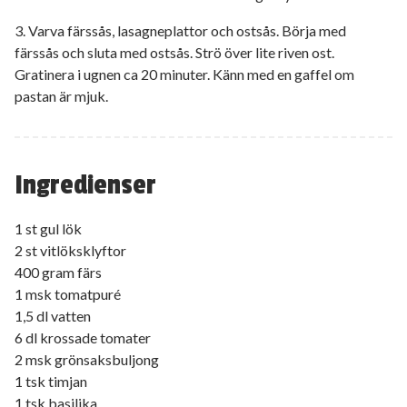
3. Varva färssås, lasagneplattor och ostsås. Börja med
färssås och sluta med ostsås. Strö över lite riven ost.
Gratinera i ugnen ca 20 minuter. Känn med en gaffel om
pastan är mjuk.
Ingredienser
1 st gul lök
2 st vitlöksklyftor
400 gram färs
1 msk tomatpuré
1,5 dl vatten
6 dl krossade tomater
2 msk grönsaksbuljong
1 tsk timjan
1 tsk basilika