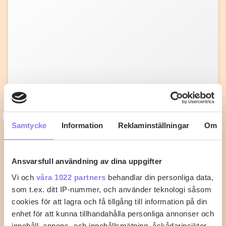
C
catrineyngbro
Samtycke
Information
Reklaminställningar
Om
Kyckling lasagne Jennys matblogg
Gör så här: Ställ ugnen på 180 grader. Skär kycklingen
Ansvarsfull användning av dina uppgifter
i lagom små tärningar, och…
Vi och
våra 1022 partners
behandlar din personliga data,
som t.ex. ditt IP-nummer, och använder teknologi såsom
0
0
cookies för att lagra och få tillgång till information på din
enhet för att kunna tillhandahålla personliga annonser och
innehåll, annons- och innehållsmätning, åskådarinsikter