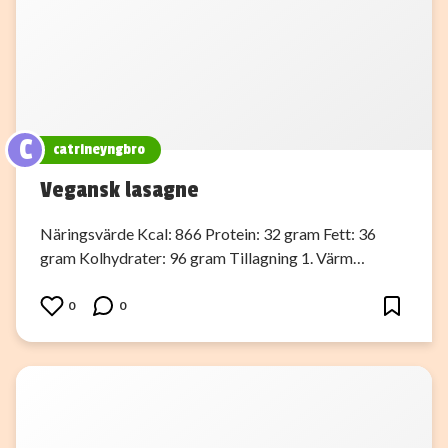
C
catrineyngbro
Vegansk lasagne
Näringsvärde Kcal: 866 Protein: 32 gram Fett: 36
gram Kolhydrater: 96 gram Tillagning 1. Värm…
0
0