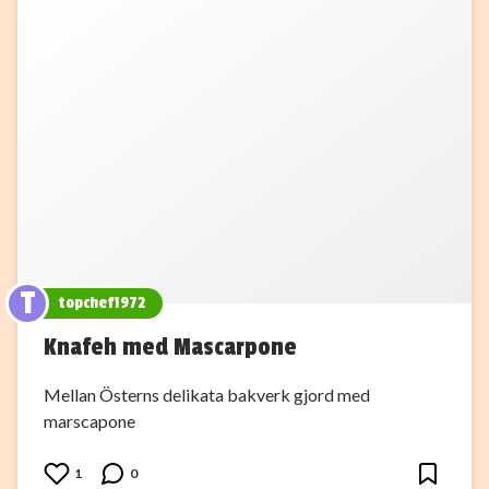
T
topchef1972
Knafeh med Mascarpone
Mellan Österns delikata bakverk gjord med
marscapone
1
0