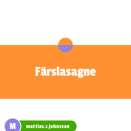
Färslasagne
M
mattias.c.johnsson