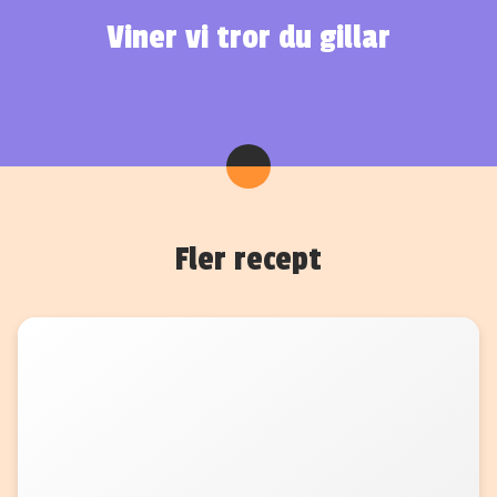
Viner vi tror du gillar
Fler recept