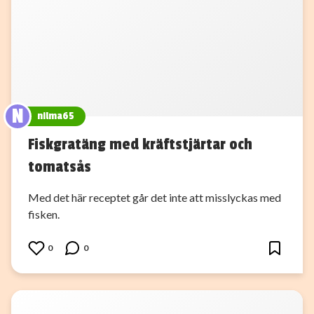
N
nilma65
Fiskgratäng med kräftstjärtar och
tomatsås
Med det här receptet går det inte att misslyckas med
fisken.
0
0