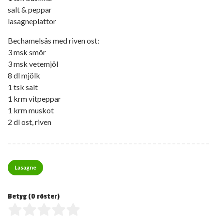
salt & peppar
lasagneplattor
Bechamelsås med riven ost:
3 msk smör
3 msk vetemjöl
8 dl mjölk
1 tsk salt
1 krm vitpeppar
1 krm muskot
2 dl ost, riven
Lasagne
Betyg (
0
röster)