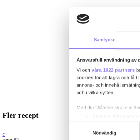
Samtycke
Ansvarsfull användning av d
Vi och
våra 1022 partners
be
cookies för att lagra och få t
annons- och innehållsmätning
och i vilka syften.
Med din tillåtelse skulle vi äve
Fler recept
Samla in information 
Identifiera din enhet 
Samtyckesval
Ta reda på mer om hur dina pe
Nödvändig
c
carin-52
eller dra tillbaka ditt samtyc