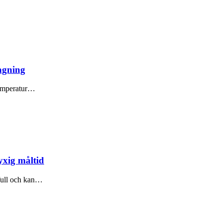
lagning
 temperatur…
yxig måltid
kfull och kan…