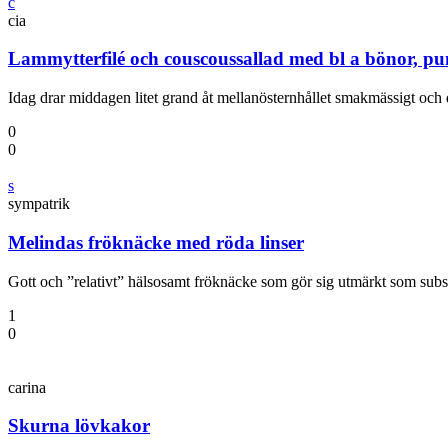
c
cia
Lammytterfilé och couscoussallad med bl a bönor, pu
Idag drar middagen litet grand åt mellanösternhållet smakmässigt och 
0
0
s
sympatrik
Melindas fröknäcke med röda linser
Gott och ”relativt” hälsosamt fröknäcke som gör sig utmärkt som subst
1
0
carina
Skurna lövkakor