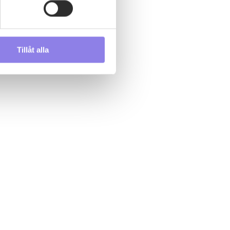
s måste du därför vara 25 år
Tillåt alla
andahålla funktioner för
n information från din enhet
 tur kombinera informationen
deras tjänster.