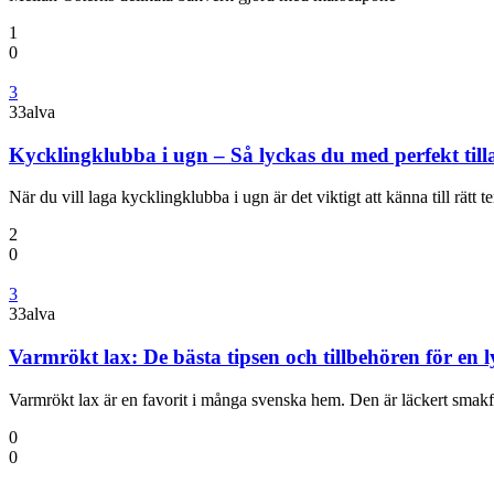
1
0
3
33alva
Kycklingklubba i ugn – Så lyckas du med perfekt til
När du vill laga kycklingklubba i ugn är det viktigt att känna till rätt
2
0
3
33alva
Varmrökt lax: De bästa tipsen och tillbehören för en l
Varmrökt lax är en favorit i många svenska hem. Den är läckert sma
0
0