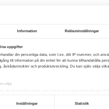
Information
Reklaminställningar
ina uppgifter
handlar din personliga data, som t.ex. ditt IP-nummer, och anv
illgång till information på din enhet för att kunna tillhandahålla pe
, åskådarinsikter och produktutveckling. Du kan själv välja vilk
n vilja:
om din geografiska plats som kan ha en noggrannhet på upp till f
genom att aktivt skanna den för specifika kännetecken (fingeravt
rsonliga uppgifter behandlas och ställ in dina preferenser i
deta
Inställningar
Statistik
ke när som helst från cookie-förklaringen.