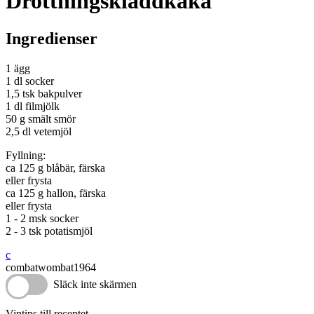
Drottningskladdkaka
Ingredienser
1 ägg
1 dl socker
1,5 tsk bakpulver
1 dl filmjölk
50 g smält smör
2,5 dl vetemjöl
Fyllning:
ca 125 g blåbär, färska
eller frysta
ca 125 g hallon, färska
eller frysta
1 - 2 msk socker
2 - 3 tsk potatismjöl
c
combatwombat1964
Släck inte skärmen
Vintips till receptet