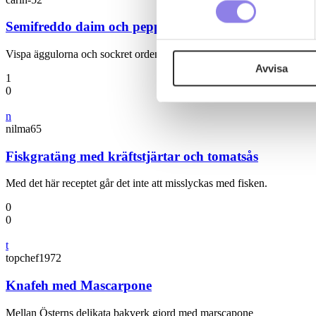
Semifreddo daim och pepparkaka
Denna webbplats innehåller
eller äldre. Genom att besöka
Vispa äggulorna och sockret ordentligt. Vispa ner färskosten. Vispa 
Avvisa
1
Vi använder enhetsidentifierar
0
sociala medier och analysera 
n
till de sociala medier och a
nilma65
med annan information som du 
Fiskgratäng med kräftstjärtar och tomatsås
Med det här receptet går det inte att misslyckas med fisken.
0
0
t
topchef1972
Knafeh med Mascarpone
Mellan Österns delikata bakverk gjord med marscapone