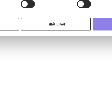
 information om alkoholdrycker.
För besök på denna webbplat
 webbplatsen intygar du att du är 25 år eller äldre.
grädden luftigt. Vispa äggvitan hårt. Vänd…
Tillåt urval
e för att anpassa innehållet och annonserna till användarna, tillh
vår trafik. Vi vidarebefordrar även sådana identifierare och anna
nnons- och analysföretag som vi samarbetar med. Dessa kan i sin
har tillhandahållit eller som de har samlat in när du har använt 