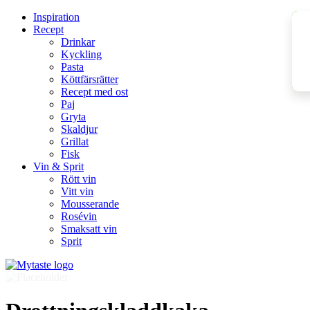
Inspiration
Recept
Drinkar
Kyckling
Pasta
Köttfärsrätter
Recept med ost
Paj
Gryta
Skaldjur
Grillat
Fisk
Vin & Sprit
Rött vin
Vitt vin
Mousserande
Rosévin
Smaksatt vin
Sprit