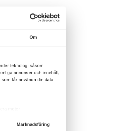
Om
änder teknologi såsom
rsonliga annonser och innehåll,
a som får använda din data
lera meter
ryck)
ljsektionen
. Du kan ändra
Marknadsföring