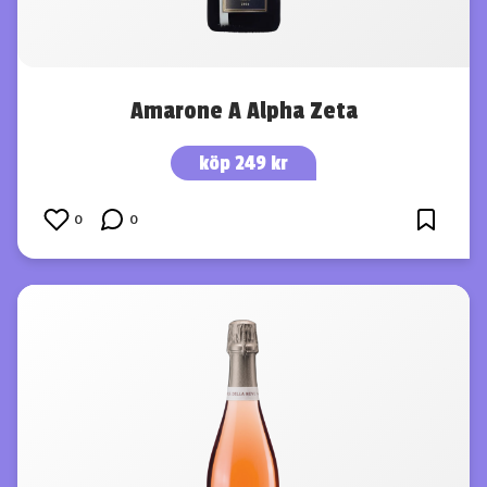
Amarone A Alpha Zeta
köp 249 kr
0
0