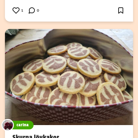
1
0
carina
Skurna lövkakor