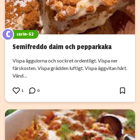
C
carin-52
Semifreddo daim och pepparkaka
Vispa äggulorna och sockret ordentligt. Vispa ner
färskosten. Vispa grädden luftigt. Vispa äggvitan hårt.
Vänd…
1
0