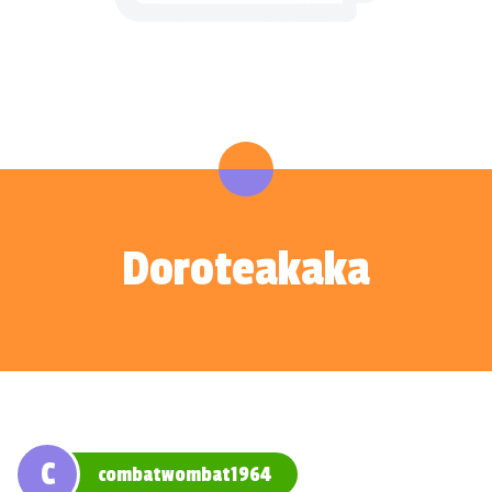
Doroteakaka
C
combatwombat1964