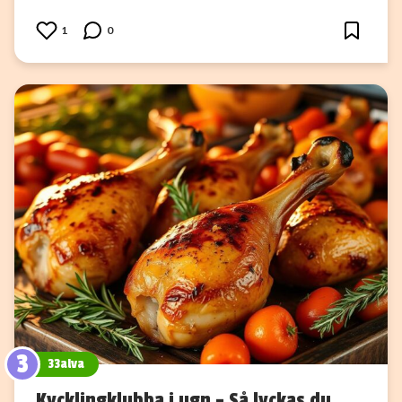
1
0
3
33alva
Kycklingklubba i ugn – Så lyckas du