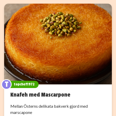
T
topchef1972
Knafeh med Mascarpone
Mellan Österns delikata bakverk gjord med
marscapone