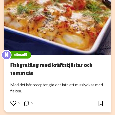
N
nilma65
Fiskgratäng med kräftstjärtar och
tomatsås
Med det här receptet går det inte att misslyckas med
fisken.
0
0