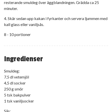
resterande smuldeg över äggblandningen. Grädda ca 25
minuter.
4. Skär sedan upp kakan i fyrkanter och servera ljummen med
kall glass eller vaniljsås.
8 - 10 portioner
Ingredienser
Smuldeg:
7,5 dl vetemjöl
4,5 dl socker
250 g smör
5 tsk bakpulver
1 tsk vaniljsocker
Sås: