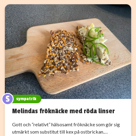
S
sympatrik
Melindas fröknäcke med röda linser
Gott och ”relativt” hälsosamt fröknäcke som gör sig
utmärkt som substitut till kex på ostbrickan.…