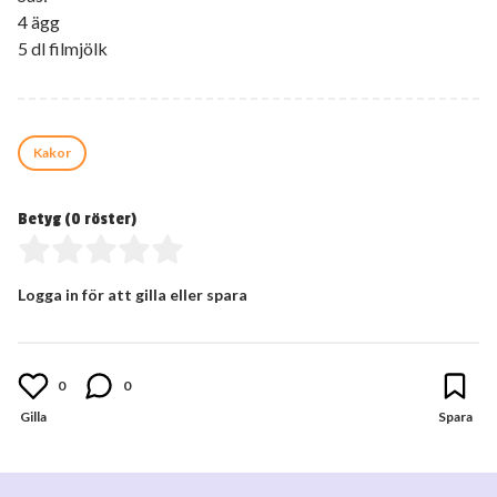
4 ägg
5 dl filmjölk
Kakor
Betyg (
0
röster)
Logga in för att gilla eller spara
0
0