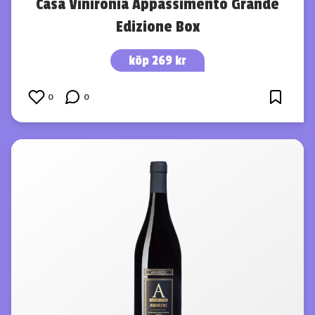
Casa Vinironia Appassimento Grande
Edizione Box
köp 269 kr
0
0