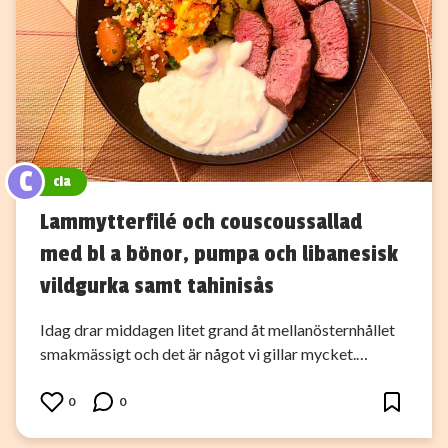
C
cia
Lammytterfilé och couscoussallad
med bl a bönor, pumpa och libanesisk
vildgurka samt tahinisås
Idag drar middagen litet grand åt mellanösternhållet
smakmässigt och det är något vi gillar mycket.…
0
0