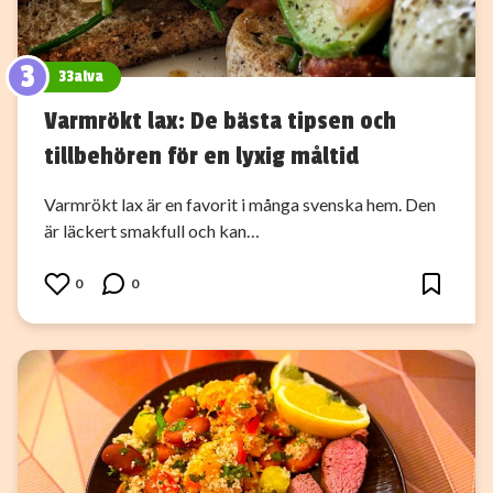
3
33alva
Varmrökt lax: De bästa tipsen och
tillbehören för en lyxig måltid
Varmrökt lax är en favorit i många svenska hem. Den
är läckert smakfull och kan…
0
0