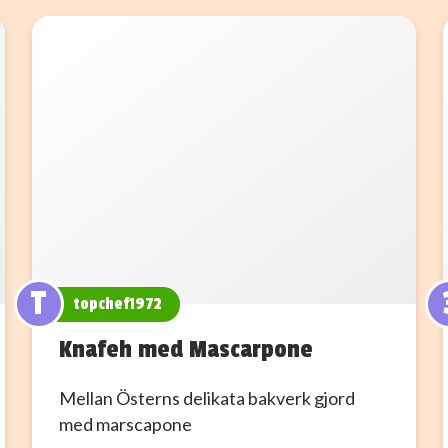
T
topchef1972
Knafeh med Mascarpone
Mellan Österns delikata bakverk gjord
med marscapone