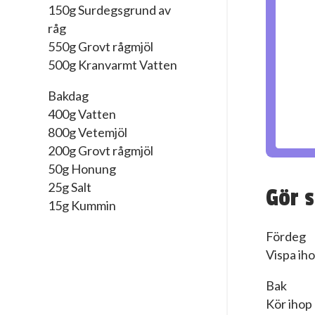
150g Surdegsgrund av
råg
550g Grovt rågmjöl
500g Kranvarmt Vatten
Bakdag
400g Vatten
800g Vetemjöl
200g Grovt rågmjöl
50g Honung
25g Salt
Gör s
15g Kummin
Fördeg
Vispa iho
Bak
Kör ihop