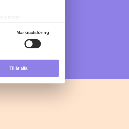
lera meter
ryck)
ljsektionen
. Du kan ändra
Marknadsföring
s måste du därför vara 25 år
Tillåt alla
andahålla funktioner för
n information från din enhet
 tur kombinera informationen
deras tjänster.