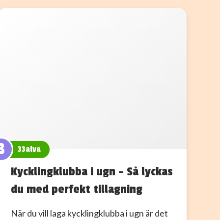
3
33alva
Kycklingklubba i ugn – Så lyckas
du med perfekt tillagning
När du vill laga kycklingklubba i ugn är det