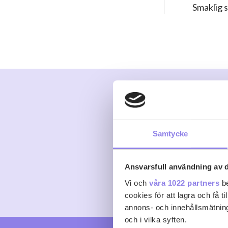
Smaklig s
Kommentare
Samtycke
Det finns inga komment
Ansvarsfull användning av d
Logga in
eller
skapa kont
Vi och
våra 1022 partners
be
cookies för att lagra och få t
annons- och innehållsmätning
och i vilka syften.