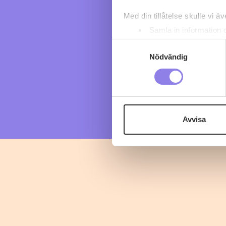
Med din tillåtelse skulle vi äve
Samla in information 
Identifiera din enhet 
Samtyckesval
Ta reda på mer om hur dina pe
Nödvändig
eller dra tillbaka ditt samtyc
Denna webbplats innehåller
eller äldre. Genom att besöka
Avvisa
Vi använder enhetsidentifierar
sociala medier och analysera 
till de sociala medier och a
med annan information som du 