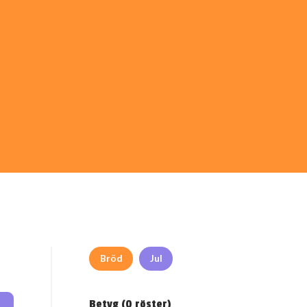
Bröd
Jul
Betyg (
0
röster)