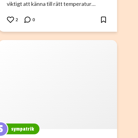
viktigt att känna till rätt temperatur…
2
0
S
sympatrik