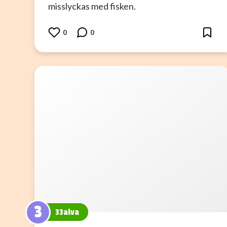
misslyckas med fisken.
0
0
3
33alva