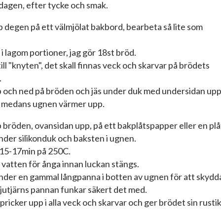
 dagen, efter tycke och smak.
p degen på ett välmjölat bakbord, bearbeta så lite som
i lagom portioner, jag gör 18st bröd.
till "knyten", det skall finnas veck och skarvar på brödets
.
 och ned på bröden och jäs under duk med undersidan up
 medans ugnen värmer upp.
bröden, ovansidan upp, på ett bakplåtspapper eller en plå
nder silikonduk och baksten i ugnen.
 15-17min på 250C.
dl vatten för ånga innan luckan stängs.
nder en gammal långpanna i botten av ugnen för att skydd
gjutjärns pannan funkar säkert det med.
ricker upp i alla veck och skarvar och ger brödet sin rusti