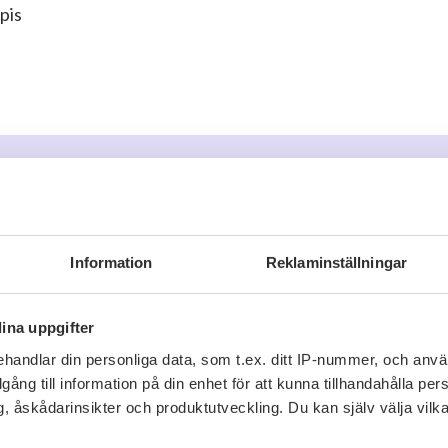
pis
r
Information
Reklaminställningar
arer
ina uppgifter
o
för att kommentera
handlar din personliga data, som t.ex. ditt IP-nummer, och anv
illgång till information på din enhet för att kunna tillhandahålla pe
, åskådarinsikter och produktutveckling. Du kan själv välja vilk