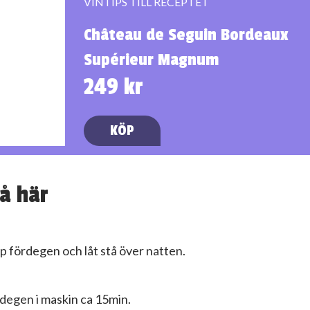
VINTIPS TILL RECEPTET
Château de Seguin Bordeaux
Supérieur Magnum
249 kr
KÖP
å här
p fördegen och låt stå över natten.
 degen i maskin ca 15min.