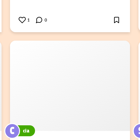
1
0
C
cia