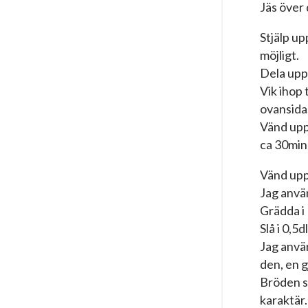
Jäs över
Stjälp up
möjligt.
Dela upp 
Vik ihop 
ovansida
Vänd upp
ca 30min
Vänd upp 
Jag anvä
Grädda i
Slå i 0,5
Jag anvä
den, en 
Bröden sp
karaktär.