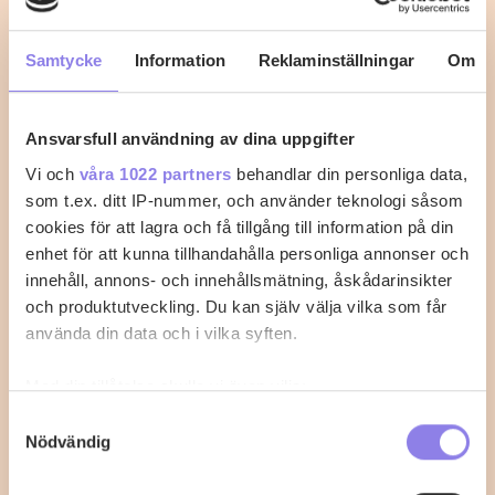
upp vattnet med löken och resten av ingredienserna.
Lägg laxfilén i en ugnsfast…
Samtycke
Information
Reklaminställningar
Om
0
0
Ansvarsfull användning av dina uppgifter
Vi och
våra 1022 partners
behandlar din personliga data,
som t.ex. ditt IP-nummer, och använder teknologi såsom
cookies för att lagra och få tillgång till information på din
enhet för att kunna tillhandahålla personliga annonser och
innehåll, annons- och innehållsmätning, åskådarinsikter
och produktutveckling. Du kan själv välja vilka som får
använda din data och i vilka syften.
Med din tillåtelse skulle vi även vilja:
Samla in information om din geografiska plats
Samtyckesval
Nödvändig
som kan ha en noggrannhet på upp till flera meter
Identifiera din enhet genom att aktivt skanna den