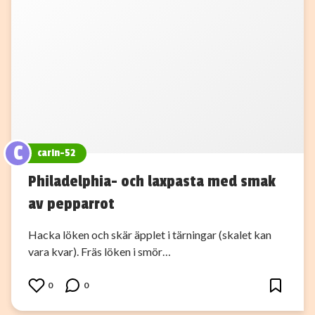
C
carin-52
Philadelphia- och laxpasta med smak
av pepparrot
Hacka löken och skär äpplet i tärningar (skalet kan
vara kvar). Fräs löken i smör…
0
0