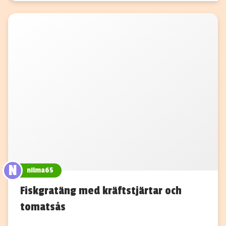
N
nilma65
Fiskgratäng med kräftstjärtar och
tomatsås