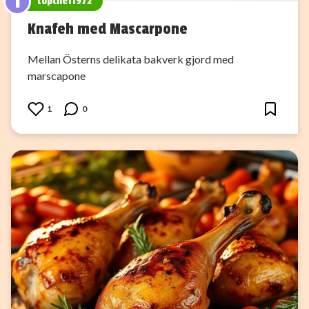
T
topchef1972
Knafeh med Mascarpone
Mellan Österns delikata bakverk gjord med
marscapone
1
0