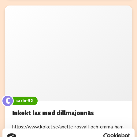
C
carin-52
Inkokt lax med dillmajonnäs
https://www.koket.se/anette_rosvall_och_emma_ham
berg/varmratter/fisk_och_skaldjur/inkokt_lax Koka