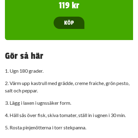
119 kr
KÖP
Gör så här
1. Ugn 180 grader.
2. Värm upp kastrull med grädde, creme fraiche, grön pesto,
salt och peppar.
3. Lägg i laxen i ugnssäker form.
4. Häll sås över fisk, skiva tomater, ställ in i ugnen i 30 min.
5. Rosta pinjenötterna i torr stekpanna.