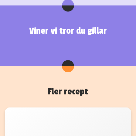
Viner vi tror du gillar
Fler recept