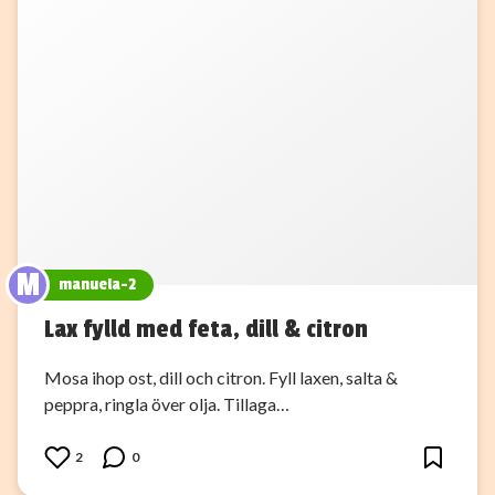
M
manuela-2
Lax fylld med feta, dill & citron
Mosa ihop ost, dill och citron. Fyll laxen, salta &
peppra, ringla över olja. Tillaga…
2
0