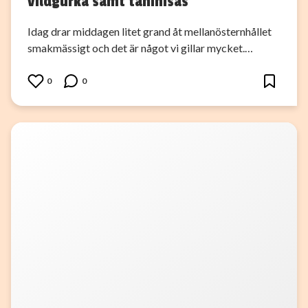
vildgurka samt tahinisås
Idag drar middagen litet grand åt mellanösternhållet
smakmässigt och det är något vi gillar mycket.…
0
0