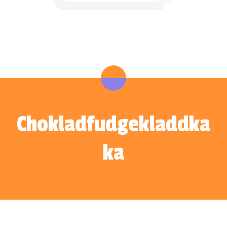
Chokladfudgekladdka
ka