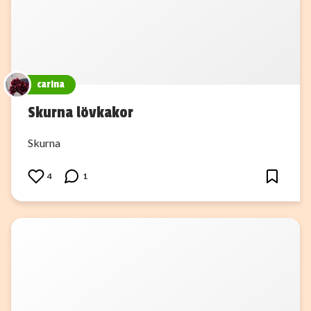
carina
Skurna lövkakor
Skurna
4
1