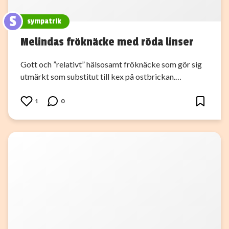
S
sympatrik
Melindas fröknäcke med röda linser
Gott och ”relativt” hälsosamt fröknäcke som gör sig
utmärkt som substitut till kex på ostbrickan.…
1
0