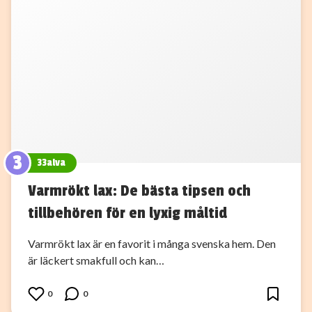
3
33alva
Varmrökt lax: De bästa tipsen och
tillbehören för en lyxig måltid
Varmrökt lax är en favorit i många svenska hem. Den
är läckert smakfull och kan…
0
0