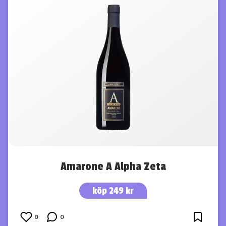
Amarone A Alpha Zeta
köp 249 kr
0
0