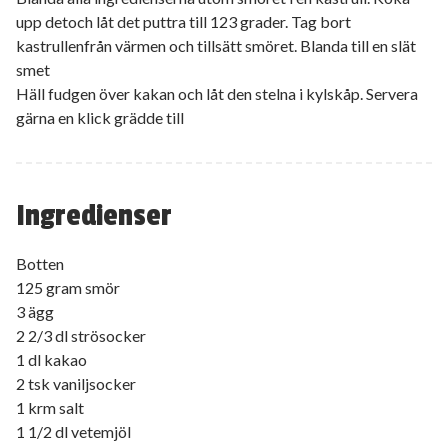
upp detoch låt det puttra till 123 grader. Tag bort
kastrullenfrån värmen och tillsätt smöret. Blanda till en slät
smet
Häll fudgen över kakan och låt den stelna i kylskåp. Servera
gärna en klick grädde till
Ingredienser
Botten
125 gram smör
3 ägg
2 2/3 dl strösocker
1 dl kakao
2 tsk vaniljsocker
1 krm salt
1 1/2 dl vetemjöl