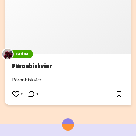
carina
Päronbiskvier
Päronbiskvier
2
1