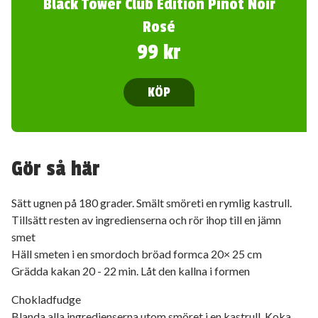
Black Tower Club Edition Pinot Noir
Rosé
99 kr
KÖP
Gör så här
Sätt ugnen på 180 grader. Smält smöreti en rymlig kastrull.
Tillsätt resten av ingredienserna och rör ihop till en jämn
smet
Häll smeten i en smordoch bröad formca 20× 25 cm
Grädda kakan 20 - 22 min. Låt den kallna i formen
Chokladfudge
Blanda alla ingredienserna utom smöret i en kastrull. Koka