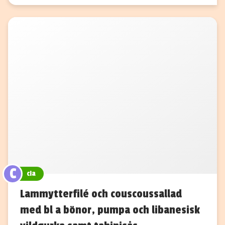
C
cia
Lammytterfilé och couscoussallad
med bl a bönor, pumpa och libanesisk