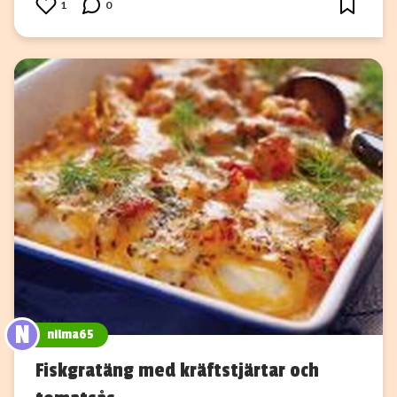
1
0
N
nilma65
Fiskgratäng med kräftstjärtar och