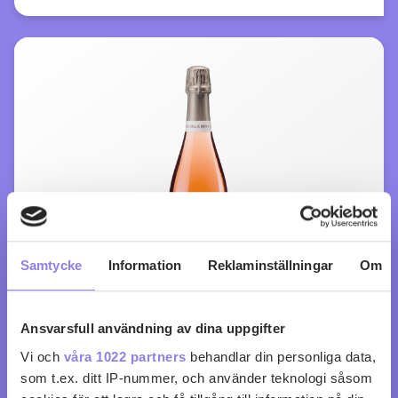
Samtycke
Information
Reklaminställningar
Om
Ansvarsfull användning av dina uppgifter
N.S. della Neve Extra Brut Rosé
Vi och
våra 1022 partners
behandlar din personliga data,
som t.ex. ditt IP-nummer, och använder teknologi såsom
köp 299 kr