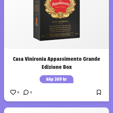
Casa Vinironia Appassimento Grande
Edizione Box
köp 269 kr
0
0