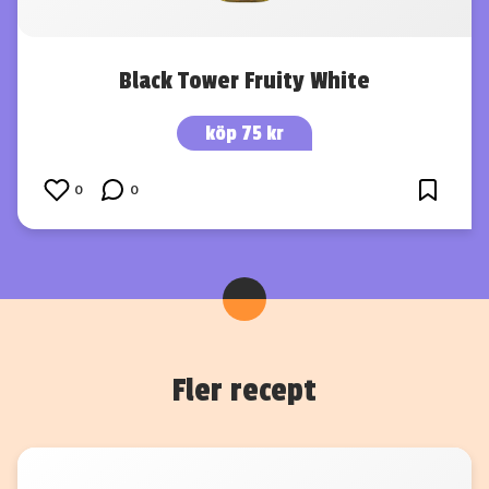
Black Tower Fruity White
köp 75 kr
0
0
Fler recept