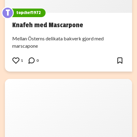
T
topchef1972
Knafeh med Mascarpone
Mellan Österns delikata bakverk gjord med
marscapone
1
0