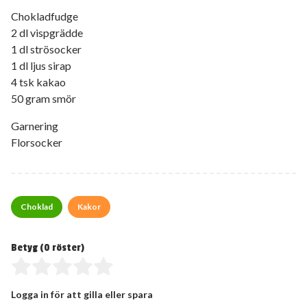
Chokladfudge
2 dl vispgrädde
1 dl strösocker
1 dl ljus sirap
4 tsk kakao
50 gram smör
Garnering
Florsocker
Choklad
Kakor
Betyg (
0
röster)
Logga in för att gilla eller spara