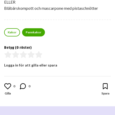
ELLER
Blåbärskompott och mascarpone med pistaschnötter
Kakor
Pannkakor
Betyg (
0
röster)
Logga in för att gilla eller spara
0
0