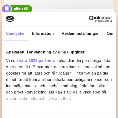
N
nilma65
Fiskgratäng med kräftstjärtar och
tomatsås
Samtycke
Information
Reklaminställningar
Om
Med det här receptet går det inte att misslyckas med
fisken.
Ansvarsfull användning av dina uppgifter
0
0
Vi och
våra 1022 partners
behandlar din personliga data,
som t.ex. ditt IP-nummer, och använder teknologi såsom
cookies för att lagra och få tillgång till information på din
enhet för att kunna tillhandahålla personliga annonser och
innehåll, annons- och innehållsmätning, åskådarinsikter
och produktutveckling. Du kan själv välja vilka som får
använda din data och i vilka syften.
Med din tillåtelse skulle vi även vilja: