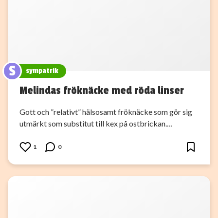
S
sympatrik
Melindas fröknäcke med röda linser
Gott och ”relativt” hälsosamt fröknäcke som gör sig
utmärkt som substitut till kex på ostbrickan.…
1
0