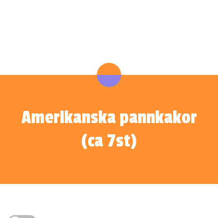
Amerikanska pannkakor
(ca 7st)