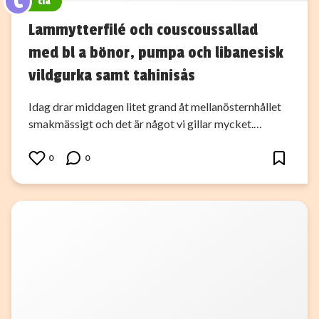
C
cia
Lammytterfilé och couscoussallad
med bl a bönor, pumpa och libanesisk
vildgurka samt tahinisås
Idag drar middagen litet grand åt mellanösternhållet
smakmässigt och det är något vi gillar mycket.…
0
0