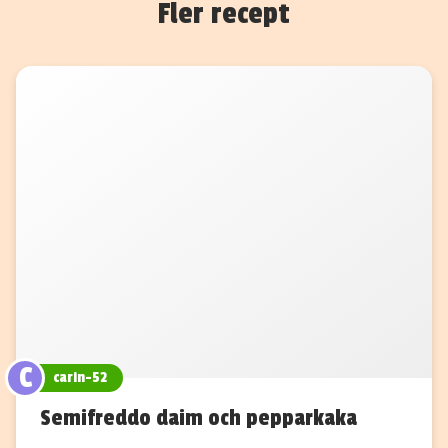
Fler recept
C
carin-52
Semifreddo daim och pepparkaka