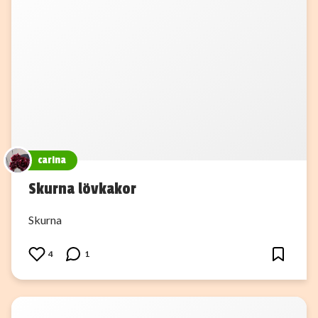
carina
Skurna lövkakor
Skurna
4
1