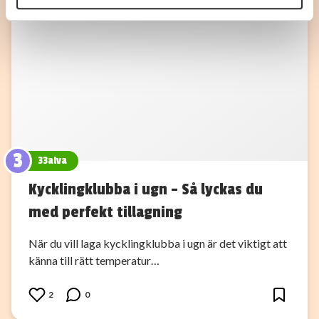
annons- och analysföretag som vi samarbetar med.
Dessa kan i sin tur kombinera informationen med annan
information som du har tillhandahållit eller som de har
samlat in när du har använt deras tjänster.
3
33alva
Kycklingklubba i ugn – Så lyckas du
med perfekt tillagning
När du vill laga kycklingklubba i ugn är det viktigt att
känna till rätt temperatur…
2
0