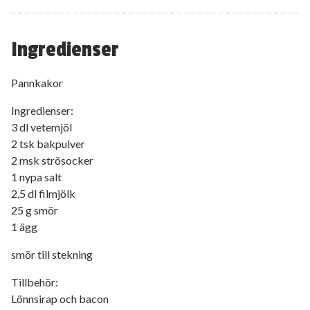
Ingredienser
Pannkakor
Ingredienser:
3 dl vetemjöl
2 tsk bakpulver
2 msk strösocker
1 nypa salt
2,5 dl filmjölk
25 g smör
1 ägg
smör till stekning
Tillbehör:
Lönnsirap och bacon