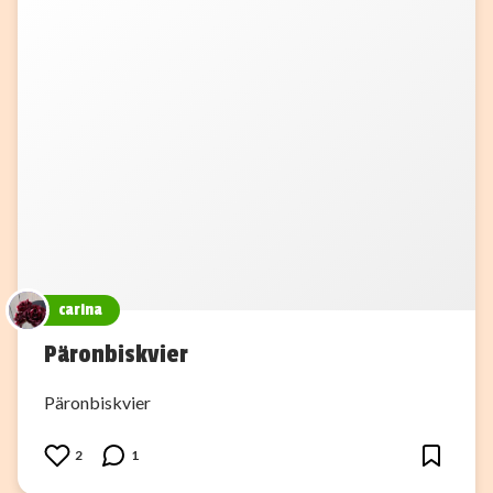
carina
Päronbiskvier
Päronbiskvier
2
1