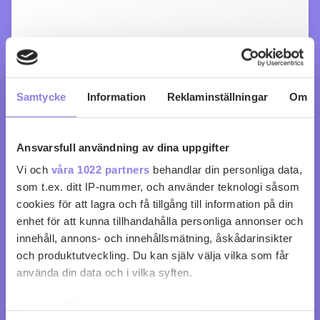
Samtycke
Information
Reklaminställningar
Om
Ansvarsfull användning av dina uppgifter
Vi och
våra 1022 partners
behandlar din personliga data,
som t.ex. ditt IP-nummer, och använder teknologi såsom
cookies för att lagra och få tillgång till information på din
Château Vieira
enhet för att kunna tillhandahålla personliga annonser och
innehåll, annons- och innehållsmätning, åskådarinsikter
och produktutveckling. Du kan själv välja vilka som får
köp 115 kr
använda din data och i vilka syften.
0
0
Med din tillåtelse skulle vi även vilja: