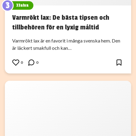
3
33alva
Varmrökt lax: De bästa tipsen och
tillbehören för en lyxig måltid
Varmrökt lax är en favorit i många svenska hem. Den
är läckert smakfull och kan…
0
0