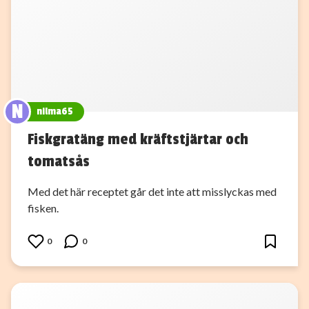
N
nilma65
Fiskgratäng med kräftstjärtar och
tomatsås
Med det här receptet går det inte att misslyckas med
fisken.
0
0