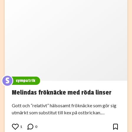
S
sympatrik
Melindas fröknäcke med röda linser
Gott och ”relativt” hälsosamt fröknäcke som gör sig
utmärkt som substitut till kex på ostbrickan.…
1
0