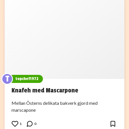
T
topchef1972
Knafeh med Mascarpone
Mellan Österns delikata bakverk gjord med
marscapone
1
0