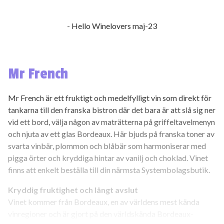
- Hello Winelovers maj-23
Mr French
Mr French är ett fruktigt och medelfylligt vin som direkt för
tankarna till den franska bistron där det bara är att slå sig ner
vid ett bord, välja någon av maträtterna på griffeltavelmenyn
och njuta av ett glas Bordeaux. Här bjuds på franska toner av
svarta vinbär, plommon och blåbär som harmoniserar med
pigga örter och kryddiga hintar av vanilj och choklad. Vinet
finns att enkelt beställa till din närmsta Systembolagsbutik.
Kryddig fruktighet och långt avslut
Vinet kommer från Bordeaux, en av världens mest kända
vinregioner och är gjort på den världskända Bordeaux-