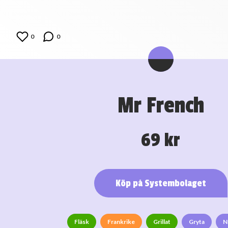
0
0
Mr French
69 kr
Köp på Systembolaget
Fläsk
Frankrike
Grillat
Gryta
N