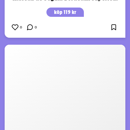
köp 119 kr
0
0