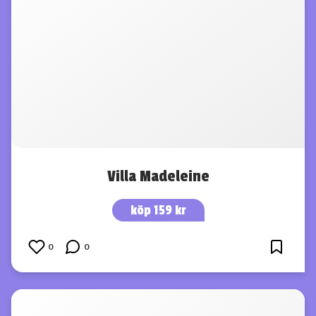
Villa Madeleine
köp 159 kr
0
0