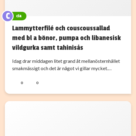
C
cia
Lammytterfilé och couscoussallad
med bl a bönor, pumpa och libanesisk
vildgurka samt tahinisås
Idag drar middagen litet grand åt mellanösternhållet
smakmässigt och det är något vi gillar mycket.…
0
0