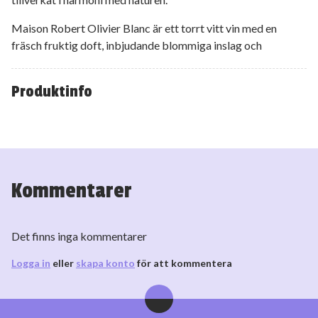
Maison Robert Olivier Blanc är ett torrt vitt vin med en
fräsch fruktig doft, inbjudande blommiga inslag och
aromatiska toner av gula äpplen och vitpeppar.
Produktinfo
Servera gärna detta Alsacevin till en klassisk Tarte flambée
som är en tunn krispig pizza, väldigt vanlig i Alsace, som är
täckt med crèmefraiche och ost på toppen. Lägg på ditt
favoritpålägg vanpå crèmefraichen; svamp, sidfläsk eller
olika sorters lök och toppa med en smakrik Gruyère.
Kommentarer
Det finns inga kommentarer
Logga in
eller
skapa konto
för att kommentera