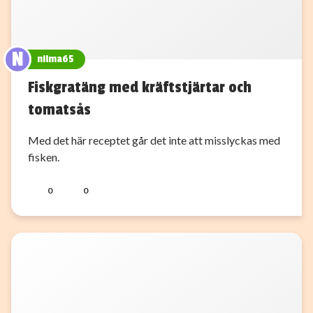
N
nilma65
Fiskgratäng med kräftstjärtar och
tomatsås
Med det här receptet går det inte att misslyckas med
fisken.
0
0