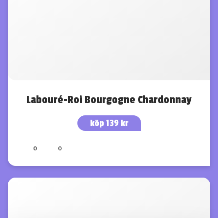
Labouré-Roi Bourgogne Chardonnay
köp 139 kr
0
0