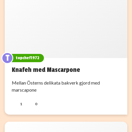
T
topchef1972
Knafeh med Mascarpone
Mellan Österns delikata bakverk gjord med
marscapone
1
0