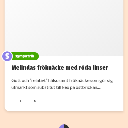
S
sympatrik
Melindas fröknäcke med röda linser
Gott och ”relativt” hälsosamt fröknäcke som gör sig
utmärkt som substitut till kex på ostbrickan.…
1
0