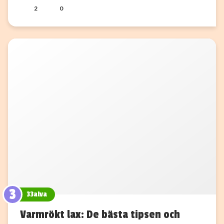
2
0
3
33alva
Varmrökt lax: De bästa tipsen och