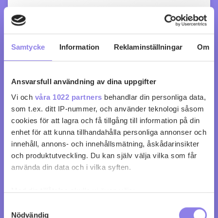
Samtycke
Information
Reklaminställningar
Om
Ansvarsfull användning av dina uppgifter
Vi och
våra 1022 partners
behandlar din personliga data,
som t.ex. ditt IP-nummer, och använder teknologi såsom
cookies för att lagra och få tillgång till information på din
Orange Wine Ciceron Organic
enhet för att kunna tillhandahålla personliga annonser och
innehåll, annons- och innehållsmätning, åskådarinsikter
köp 119 kr
och produktutveckling. Du kan själv välja vilka som får
använda din data och i vilka syften.
0
0
Med din tillåtelse skulle vi även vilja:
Samla in information om din geografiska plats
Samtyckesval
Nödvändig
som kan ha en noggrannhet på upp till flera meter