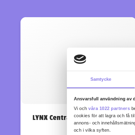
Samtycke
Ansvarsfull användning av d
Vi och
våra 1022 partners
be
cookies för att lagra och få t
LYNX Central Coast Pinot Noir
annons- och innehållsmätning
och i vilka syften.