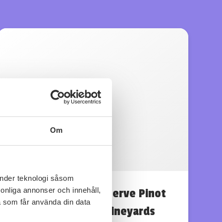
Om
änder teknologi såsom
rsonliga annonser och innehåll,
2023 Heritage Reserve Pinot
a som får använda din data
Noir, DeLoach Vineyards