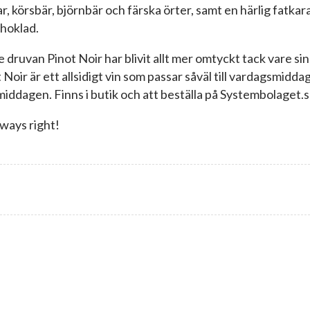
, körsbär, björnbär och färska örter, samt en härlig fatkar
choklad.
 druvan Pinot Noir har blivit allt mer omtyckt tack vare s
Noir är ett allsidigt vin som passar såväl till vardagsmidda
middagen. Finns i butik och att beställa på Systembolaget.s
lways right!