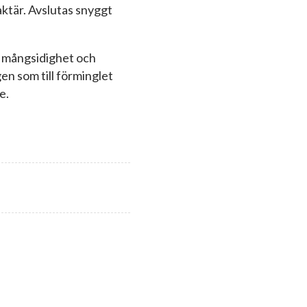
aktär. Avslutas snyggt
in mångsidighet och
gen som till förminglet
e.