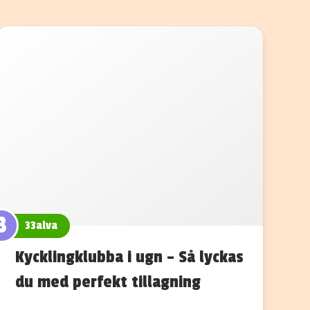
3
33alva
Kycklingklubba i ugn – Så lyckas
du med perfekt tillagning