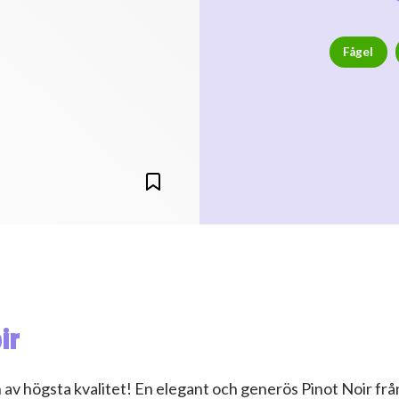
Fågel
ir
n av högsta kvalitet! En elegant och generös Pinot Noir frå