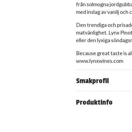
från solmogna jordgubbar
med inslag av vanilj och 
Den trendiga och prisade
matvänlighet. Lynx Pinot 
eller den lyxiga söndags
Because great taste is a
www.lynxwines.com
Smakprofil
Produktinfo