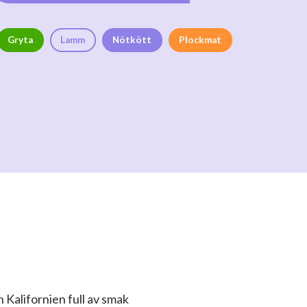
Gryta
Lamm
Nötkött
Plockmat
n Kalifornien full av smak