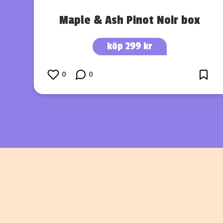
Maple & Ash Pinot Noir box
köp 299 kr
0
0