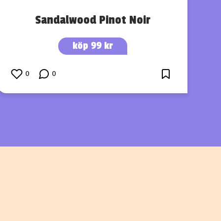
Sandalwood Pinot Noir
köp 99 kr
0
0