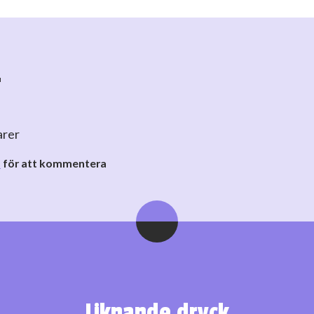
r
arer
o
för att kommentera
Liknande dryck