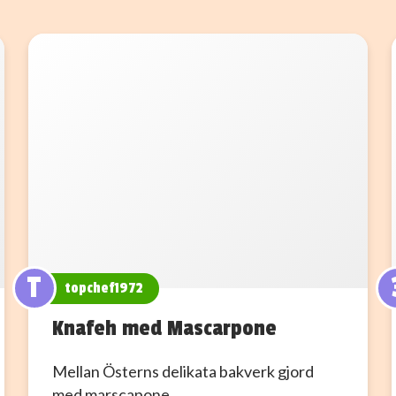
T
topchef1972
Knafeh med Mascarpone
Mellan Österns delikata bakverk gjord
med marscapone