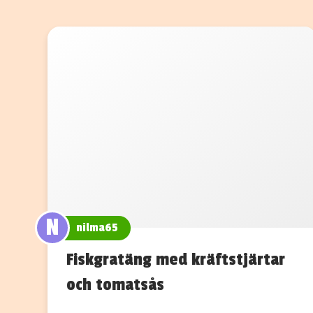
N
nilma65
Fiskgratäng med kräftstjärtar
och tomatsås