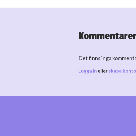
Kommentare
Det finns inga komment
Logga in
eller
skapa kont