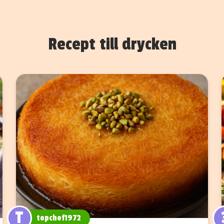
Recept till drycken
T
topchef1972