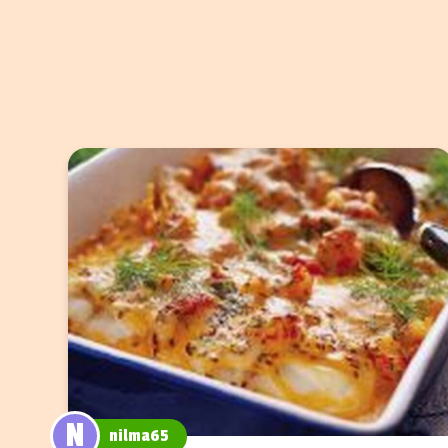
N
nilma65