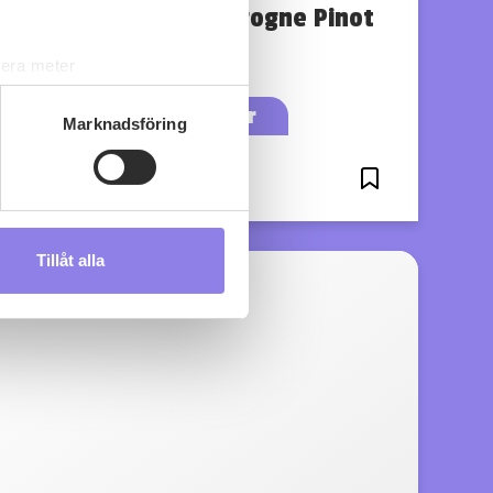
Labouré-Roi Bourgogne Pinot
Noir
lera meter
ryck)
köp 149 kr
ljsektionen
. Du kan ändra
Marknadsföring
0
0
s måste du därför vara 25 år
Tillåt alla
andahålla funktioner för
n information från din enhet
 tur kombinera informationen
deras tjänster.