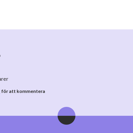
r
arer
o
för att kommentera