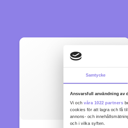
Samtycke
Ansvarsfull användning av d
Vi och
våra 1022 partners
be
cookies för att lagra och få t
annons- och innehållsmätning
och i vilka syften.