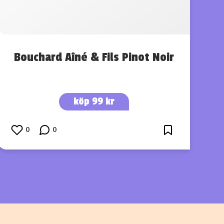
Bouchard Aîné & Fils Pinot Noir
köp 99 kr
0
0