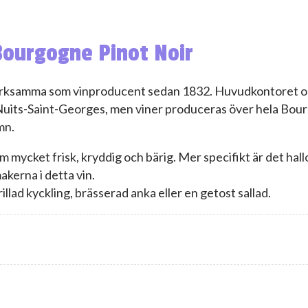
Bourgogne Pinot Noir
verksamma som vinproducent sedan 1832. Huvudkontoret oc
i Nuits-Saint-Georges, men viner produceras över hela Bou
mn.
mycket frisk, kryddig och bärig. Mer specifikt är det hallo
akerna i detta vin.
rillad kyckling, brässerad anka eller en getost sallad.