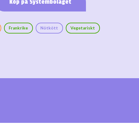
Köp på Systembolaget
Frankrike
Nötkött
Vegetariskt