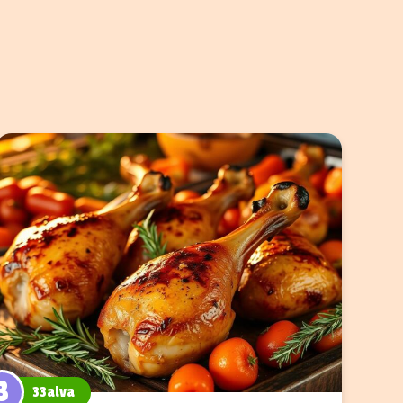
3
33alva