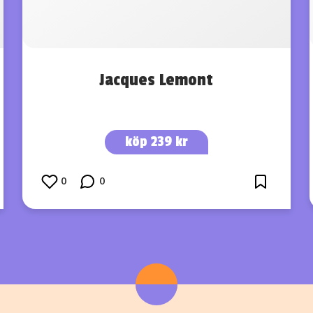
Jacques Lemont
köp 239 kr
0
0