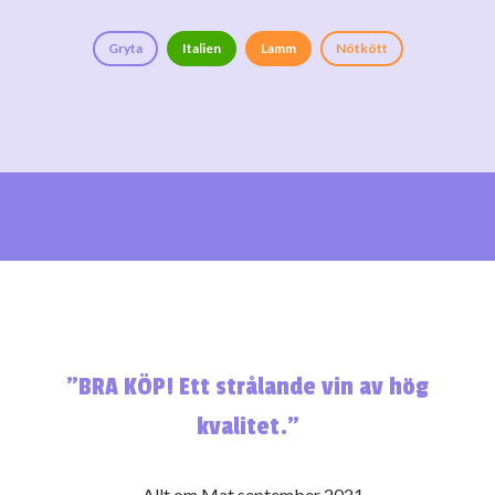
Gryta
Italien
Lamm
Nötkött
”BRA KÖP! Ett strålande vin av hög
kvalitet.”
- Allt om Mat september 2021