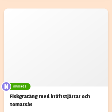
N
nilma65
Fiskgratäng med kräftstjärtar och
tomatsås