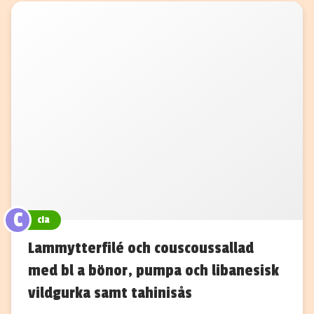
C
cia
Lammytterfilé och couscoussallad
med bl a bönor, pumpa och libanesisk
vildgurka samt tahinisås