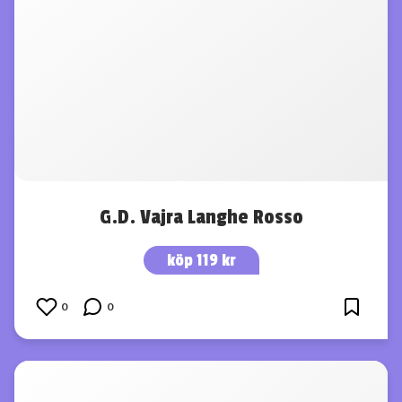
G.D. Vajra Langhe Rosso
köp 119 kr
0
0