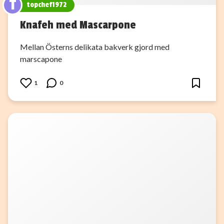
T
topchef1972
Knafeh med Mascarpone
Mellan Österns delikata bakverk gjord med
marscapone
1
0