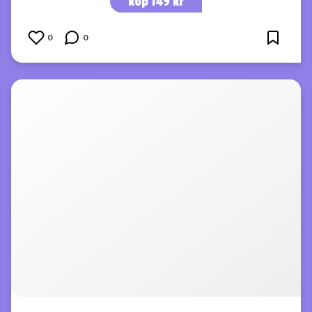
köp 149 kr
0
0