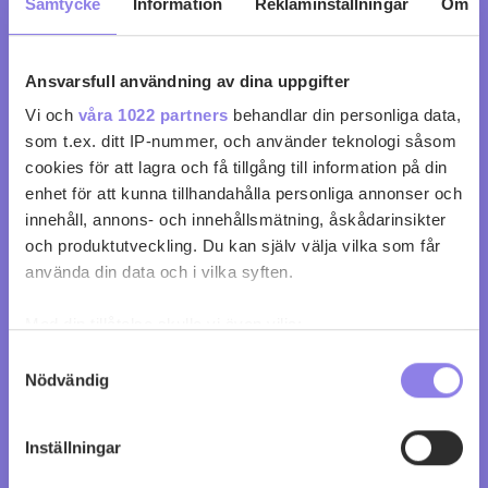
Samtycke
Information
Reklaminställningar
Om
Ansvarsfull användning av dina uppgifter
Volpi Cantine Tortona
Vi och
våra 1022 partners
behandlar din personliga data,
köp 139 kr
som t.ex. ditt IP-nummer, och använder teknologi såsom
cookies för att lagra och få tillgång till information på din
enhet för att kunna tillhandahålla personliga annonser och
0
0
innehåll, annons- och innehållsmätning, åskådarinsikter
och produktutveckling. Du kan själv välja vilka som får
använda din data och i vilka syften.
Med din tillåtelse skulle vi även vilja:
Samla in information om din geografiska plats
Samtyckesval
Nödvändig
som kan ha en noggrannhet på upp till flera meter
Identifiera din enhet genom att aktivt skanna den
för specifika kännetecken (fingeravtryck)
Inställningar
Ta reda på mer om hur dina personliga uppgifter