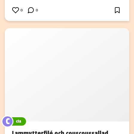
0
0
C
cia
Lammytterfilé och couscoussallad