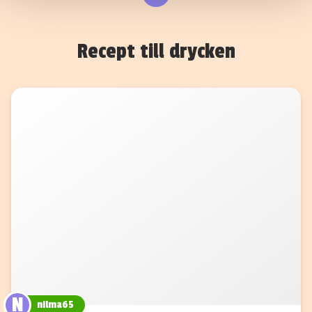
samlat in när du har använt deras tjänster.
Recept till drycken
N
nilma65