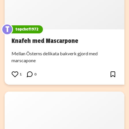
T
topchef1972
Knafeh med Mascarpone
Mellan Österns delikata bakverk gjord med
marscapone
1
0