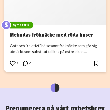
S
sympatrik
Melindas fröknäcke med röda linser
Gott och ”relativt” hälsosamt fröknäcke som gör sig
utmärkt som substitut till kex på ostbrickan.…
1
0
Prenumerera på vårt nyhetsbrev