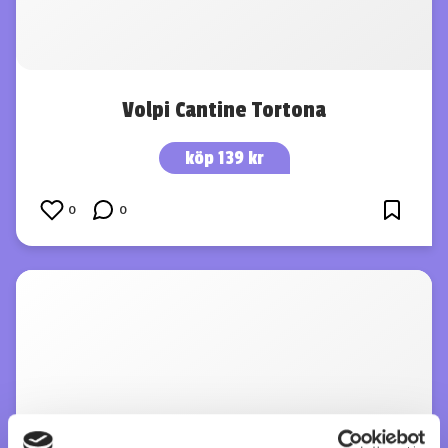
Volpi Cantine Tortona
köp 139 kr
0
0