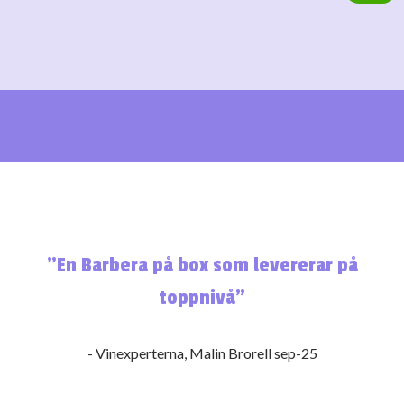
”En Barbera på box som levererar på
toppnivå”
- Vinexperterna, Malin Brorell sep-25