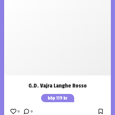
G.D. Vajra Langhe Rosso
köp 119 kr
0
0