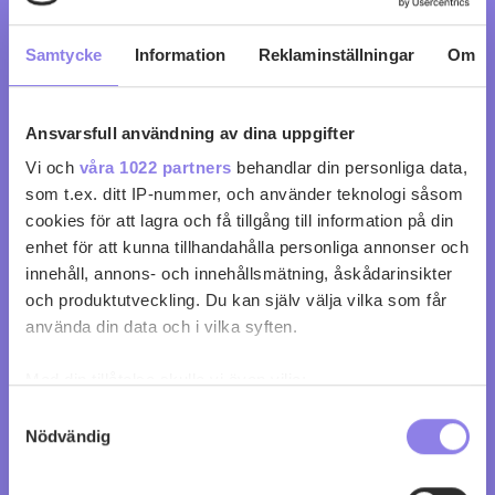
Samtycke
Information
Reklaminställningar
Om
Ansvarsfull användning av dina uppgifter
Vi och
våra 1022 partners
behandlar din personliga data,
La Vecchia Via Barbera
som t.ex. ditt IP-nummer, och använder teknologi såsom
cookies för att lagra och få tillgång till information på din
köp 99 kr
enhet för att kunna tillhandahålla personliga annonser och
innehåll, annons- och innehållsmätning, åskådarinsikter
och produktutveckling. Du kan själv välja vilka som får
0
0
använda din data och i vilka syften.
Med din tillåtelse skulle vi även vilja:
Samla in information om din geografiska plats
Samtyckesval
Nödvändig
som kan ha en noggrannhet på upp till flera meter
Identifiera din enhet genom att aktivt skanna den
för specifika kännetecken (fingeravtryck)