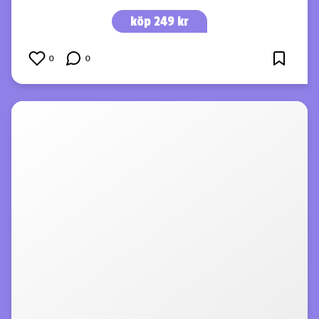
köp 249 kr
0
0