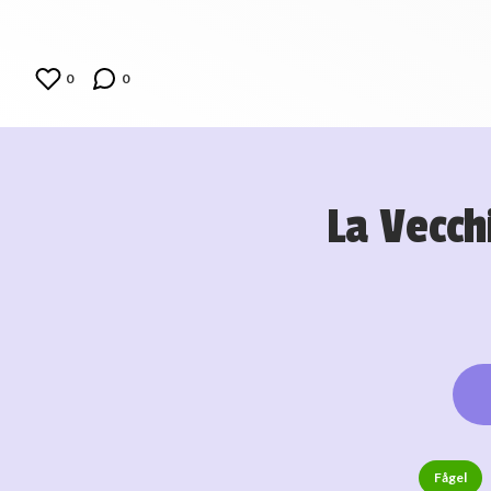
0
0
La Vecch
Fågel