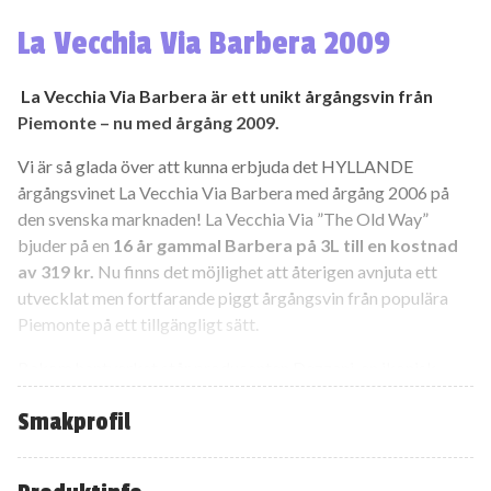
La Vecchia Via Barbera 2009
La Vecchia Via Barbera är ett unikt årgångsvin från
Piemonte – nu med årgång 2009.
Vi är så glada över att kunna erbjuda det HYLLANDE
årgångsvinet La Vecchia Via Barbera med årgång 2006 på
den svenska marknaden! La Vecchia Via ”The Old Way”
bjuder på en
16 år gammal Barbera på 3L till en kostnad
av 319 kr.
Nu finns det möjlighet att återigen avnjuta ett
utvecklat men fortfarande piggt årgångsvin från populära
Piemonte på ett tillgängligt sätt.
Bakom hantverket står producenten Dezzani, en ikonisk
producent från Piemonte som tillsammans med en av sina
Smakprofil
odlare haft vinet sparat i väntan på rätt tillfälle. Nu finns
äntligen detta back vintage vin av orörda fat tillgängligt i
utvalda butiker eller i Systembolagets