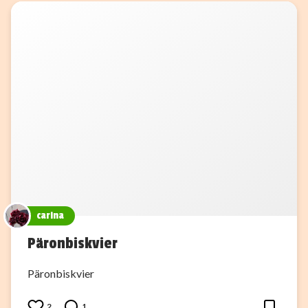
carina
Päronbiskvier
Päronbiskvier
2
1