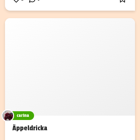
carina
Äppeldricka