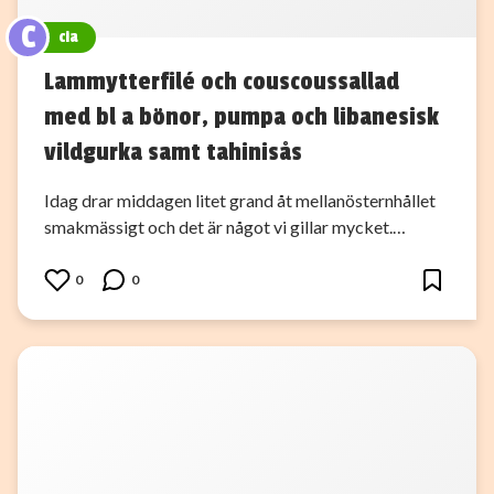
C
cia
Lammytterfilé och couscoussallad
med bl a bönor, pumpa och libanesisk
vildgurka samt tahinisås
Idag drar middagen litet grand åt mellanösternhållet
smakmässigt och det är något vi gillar mycket.…
0
0