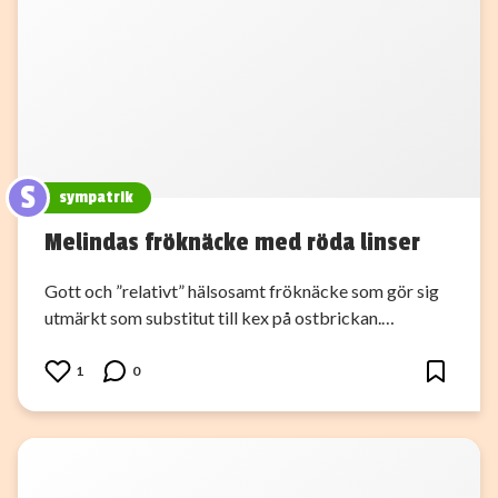
S
sympatrik
Melindas fröknäcke med röda linser
Gott och ”relativt” hälsosamt fröknäcke som gör sig
utmärkt som substitut till kex på ostbrickan.…
1
0