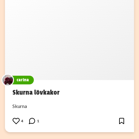
carina
Skurna lövkakor
Skurna
4
1