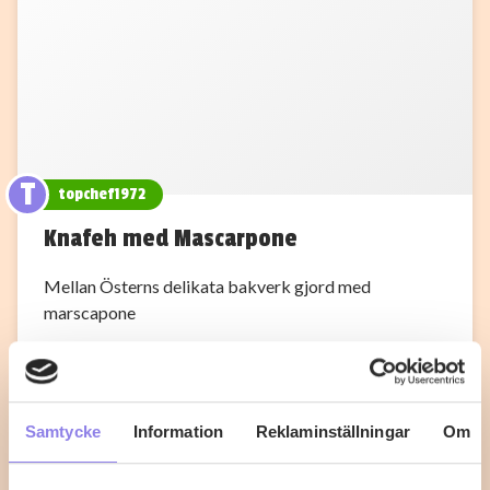
T
topchef1972
Knafeh med Mascarpone
Mellan Österns delikata bakverk gjord med
marscapone
1
0
Samtycke
Information
Reklaminställningar
Om