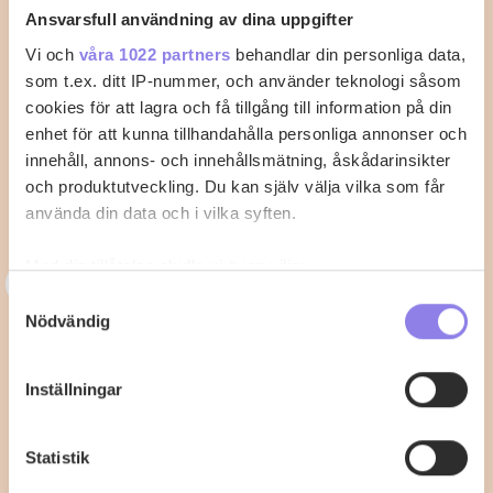
Ansvarsfull användning av dina uppgifter
Vi och
våra 1022 partners
behandlar din personliga data,
som t.ex. ditt IP-nummer, och använder teknologi såsom
cookies för att lagra och få tillgång till information på din
enhet för att kunna tillhandahålla personliga annonser och
innehåll, annons- och innehållsmätning, åskådarinsikter
och produktutveckling. Du kan själv välja vilka som får
använda din data och i vilka syften.
Med din tillåtelse skulle vi även vilja:
3
33alva
Samla in information om din geografiska plats
Samtyckesval
Nödvändig
som kan ha en noggrannhet på upp till flera meter
Kycklingklubba i ugn – Så lyckas du
Identifiera din enhet genom att aktivt skanna den
med perfekt tillagning
för specifika kännetecken (fingeravtryck)
Inställningar
Ta reda på mer om hur dina personliga uppgifter
När du vill laga kycklingklubba i ugn är det viktigt att
behandlas och ställ in dina preferenser i
detaljsektionen
.
känna till rätt temperatur…
Statistik
Du kan ändra eller dra tillbaka ditt samtycke när som
helst från cookie-förklaringen.
2
0