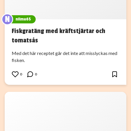
N
nilma65
Fiskgratäng med kräftstjärtar och
tomatsås
Med det här receptet går det inte att misslyckas med
fisken.
0
0