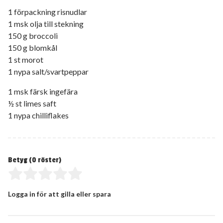
1 förpackning risnudlar
1 msk olja till stekning
150 g broccoli
150 g blomkål
1 st morot
1 nypa salt/svartpeppar
1 msk färsk ingefära
½ st limes saft
1 nypa chilliflakes
Betyg (
0
röster)
Logga in för att gilla eller spara