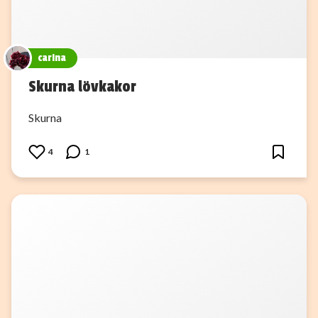
carina
Skurna lövkakor
Skurna
4
1