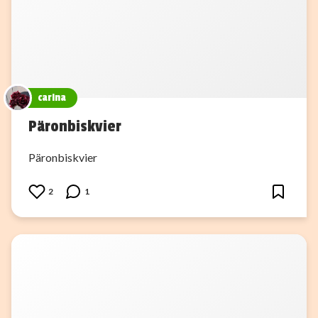
carina
Päronbiskvier
Päronbiskvier
2
1