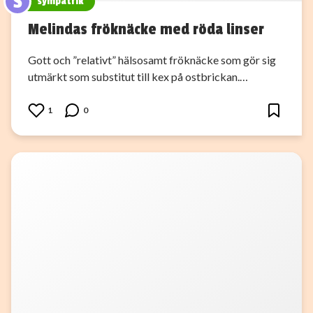
S
sympatrik
Melindas fröknäcke med röda linser
Gott och ”relativt” hälsosamt fröknäcke som gör sig
utmärkt som substitut till kex på ostbrickan.…
1
0