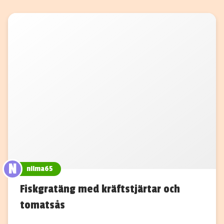
N
nilma65
Fiskgratäng med kräftstjärtar och
tomatsås