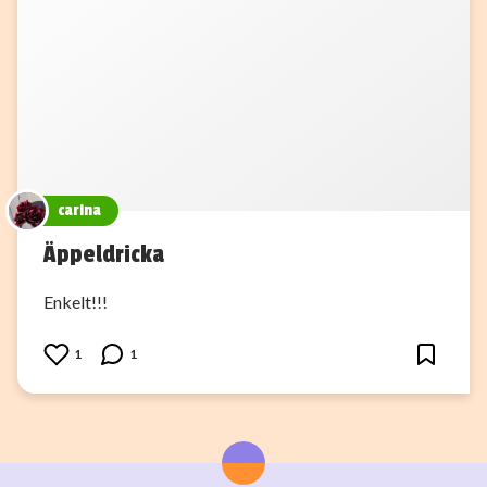
carina
Äppeldricka
Enkelt!!!
1
1