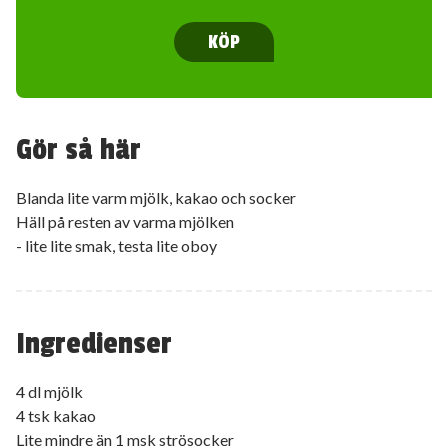
KÖP
Gör så här
Blanda lite varm mjölk, kakao och socker
Häll på resten av varma mjölken
- lite lite smak, testa lite oboy
Ingredienser
4 dl mjölk
4 tsk kakao
Lite mindre än 1 msk strösocker