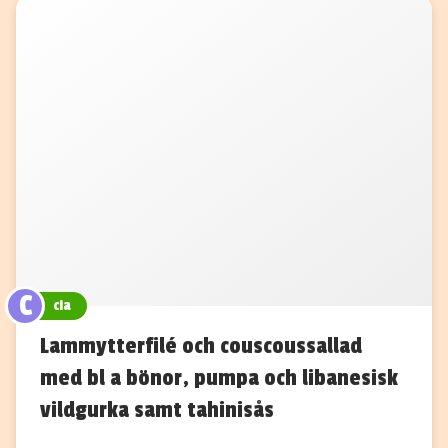
C
cia
Lammytterfilé och couscoussallad
med bl a bönor, pumpa och libanesisk
vildgurka samt tahinisås