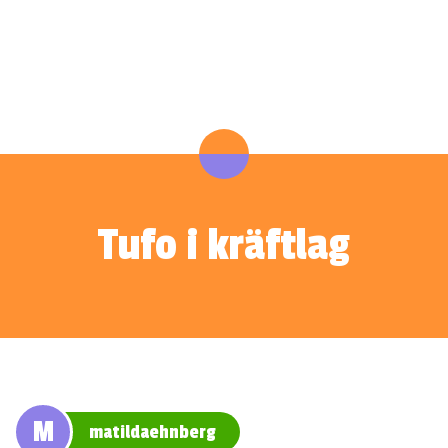
Tufo i kräftlag
M
matildaehnberg