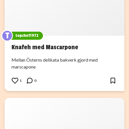
T
topchef1972
Knafeh med Mascarpone
Mellan Österns delikata bakverk gjord med
marscapone
1
0