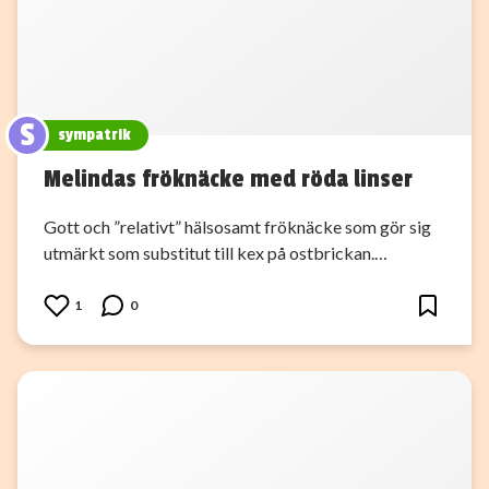
S
sympatrik
Melindas fröknäcke med röda linser
Gott och ”relativt” hälsosamt fröknäcke som gör sig
utmärkt som substitut till kex på ostbrickan.…
1
0