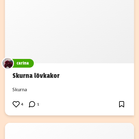
carina
Skurna lövkakor
Skurna
4
1