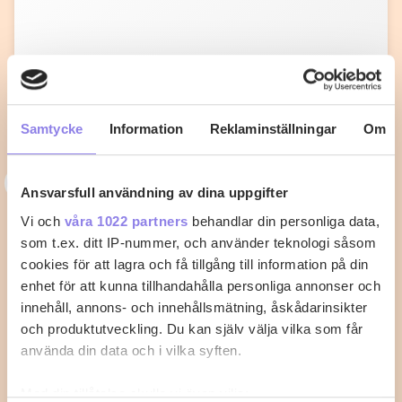
Samtycke
Information
Reklaminställningar
Om
3
33alva
Ansvarsfull användning av dina uppgifter
Kycklingklubba i ugn – Så lyckas du
Vi och
våra 1022 partners
behandlar din personliga data,
som t.ex. ditt IP-nummer, och använder teknologi såsom
med perfekt tillagning
cookies för att lagra och få tillgång till information på din
När du vill laga kycklingklubba i ugn är det viktigt att
enhet för att kunna tillhandahålla personliga annonser och
känna till rätt temperatur…
innehåll, annons- och innehållsmätning, åskådarinsikter
och produktutveckling. Du kan själv välja vilka som får
använda din data och i vilka syften.
2
0
Med din tillåtelse skulle vi även vilja: