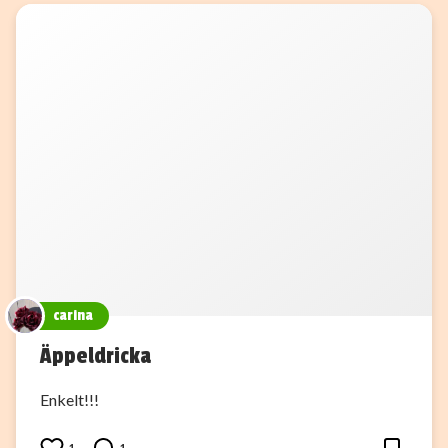
carina
Äppeldricka
Enkelt!!!
1
1