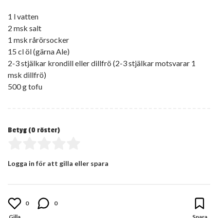
1 l vatten
2 msk salt
1 msk rårörsocker
15 cl öl (gärna Ale)
2-3 stjälkar krondill eller dillfrö (2-3 stjälkar motsvarar 1
msk dillfrö)
500 g tofu
Betyg (
0
röster)
Logga in för att gilla eller spara
0
0