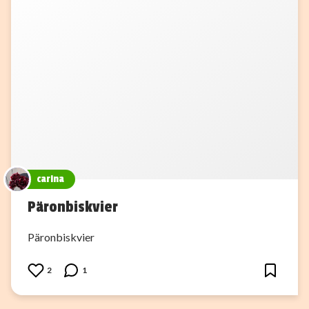
carina
Päronbiskvier
Päronbiskvier
2
1