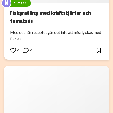
N
nilma65
Fiskgratäng med kräftstjärtar och
tomatsås
Med det här receptet går det inte att misslyckas med
fisken.
0
0