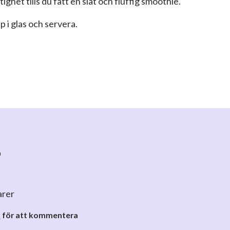
ighet tills du fått en slät och fluffig smoothie.
pp i glas och servera.
r
arer
o
för att kommentera