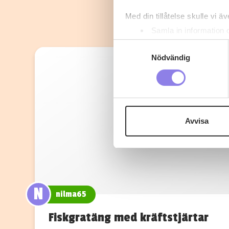
Med din tillåtelse skulle vi äve
Samla in information 
Identifiera din enhet 
Samtyckesval
Ta reda på mer om hur dina pe
Nödvändig
eller dra tillbaka ditt samtyc
Denna webbplats innehåller
eller äldre. Genom att besöka
Avvisa
Vi använder enhetsidentifierar
sociala medier och analysera 
till de sociala medier och a
med annan information som du 
N
nilma65
Fiskgratäng med kräftstjärtar