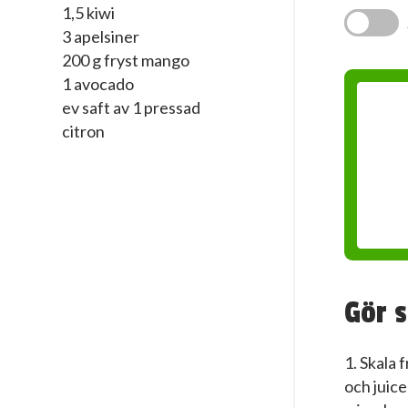
1,5 kiwi
3 apelsiner
200 g fryst mango
1 avocado
ev saft av 1 pressad
citron
Gör s
1. Skala 
och juice