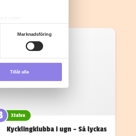
lera meter
ryck)
ljsektionen
. Du kan ändra
Marknadsföring
s måste du därför vara 25 år
Tillåt alla
andahålla funktioner för
n information från din enhet
 tur kombinera informationen
deras tjänster.
3
33alva
Kycklingklubba i ugn – Så lyckas