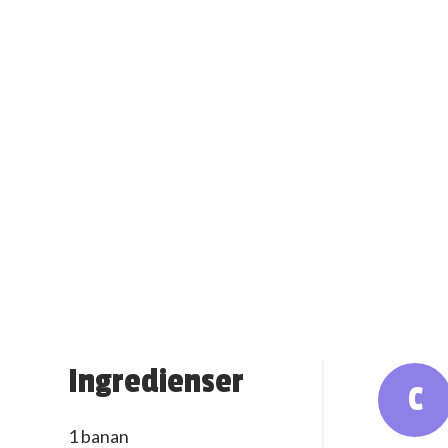
Ingredienser
C
1 banan