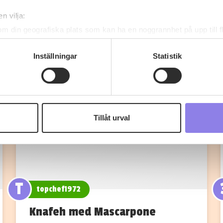
Fler recept
n vilja:
om din geografiska plats som kan ha en noggrannhet på upp till f
genom att aktivt skanna den för specifika kännetecken (fingeravt
rsonliga uppgifter behandlas och ställ in dina preferenser i
deta
Inställningar
Statistik
ke när som helst från cookie-förklaringen.
 information om alkoholdrycker.
För besök på denna webbplat
 webbplatsen intygar du att du är 25 år eller äldre.
Tillåt urval
e för att anpassa innehållet och annonserna till användarna, tillh
vår trafik. Vi vidarebefordrar även sådana identifierare och anna
nnons- och analysföretag som vi samarbetar med. Dessa kan i sin
har tillhandahållit eller som de har samlat in när du har använt 
T
topchef1972
Knafeh med Mascarpone