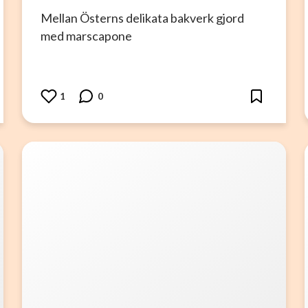
Mellan Österns delikata bakverk gjord
med marscapone
1
0