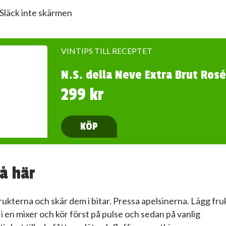
Släck inte skärmen
VINTIPS TILL RECEPTET
N.S. della Neve Extra Brut Rosé
299 kr
KÖP
å här
frukterna och skär dem i bitar. Pressa apelsinerna. Lägg fru
 i en mixer och kör först på pulse och sedan på vanlig