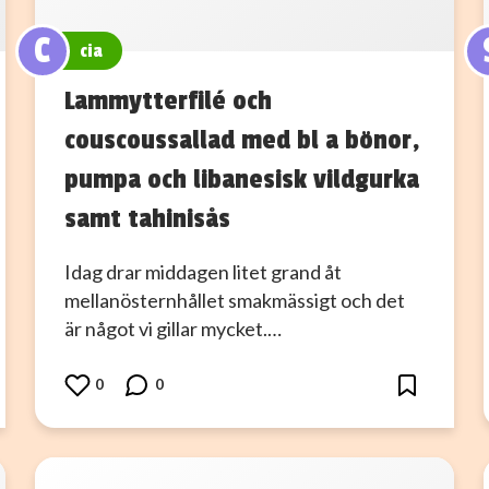
C
cia
Lammytterfilé och
couscoussallad med bl a bönor,
pumpa och libanesisk vildgurka
samt tahinisås
Idag drar middagen litet grand åt
mellanösternhållet smakmässigt och det
är något vi gillar mycket.…
0
0