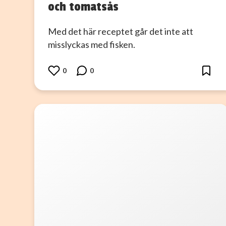
och tomatsås
Med det här receptet går det inte att
misslyckas med fisken.
0
0