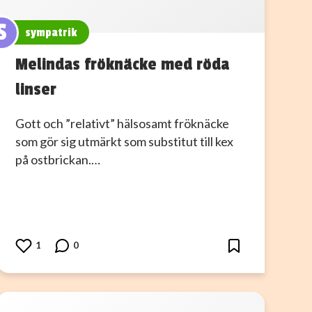
S
sympatrik
Melindas fröknäcke med röda
linser
Gott och ”relativt” hälsosamt fröknäcke
som gör sig utmärkt som substitut till kex
på ostbrickan.…
1
0