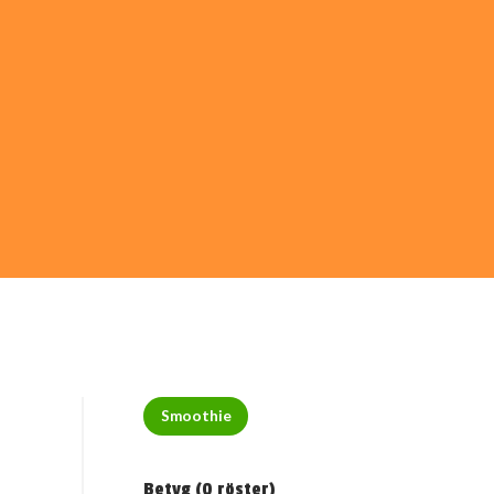
Smoothie
Betyg (
0
röster)