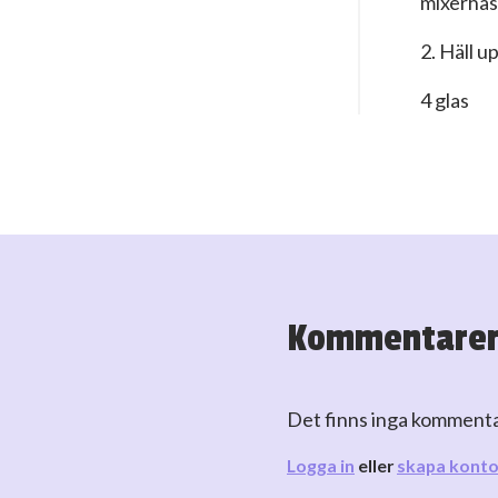
mixerhast
2. Häll u
4 glas
Kommentare
Det finns inga komment
Logga in
eller
skapa kont