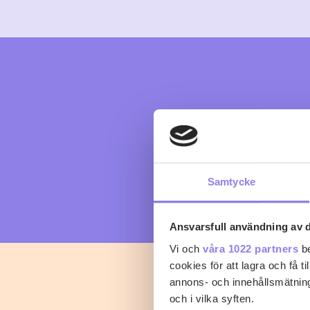
Samtycke
Ansvarsfull användning av d
Vi och
våra 1022 partners
be
cookies för att lagra och få t
annons- och innehållsmätning
och i vilka syften.