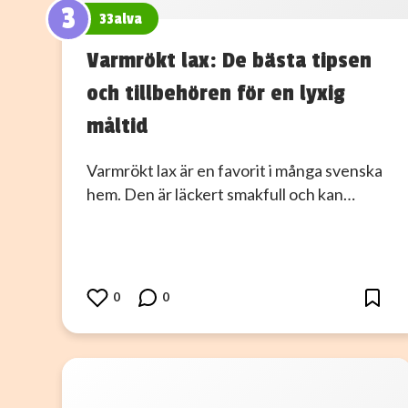
3
33alva
Varmrökt lax: De bästa tipsen
och tillbehören för en lyxig
måltid
Varmrökt lax är en favorit i många svenska
hem. Den är läckert smakfull och kan…
0
0