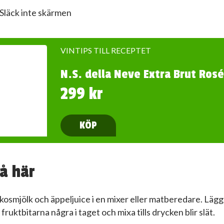
Släck inte skärmen
VINTIPS TILL RECEPTET
N.S. della Neve Extra Brut Rosé
299 kr
KÖP
å här
okosmjölk och äppeljuice i en mixer eller matberedare. Lägg 
 fruktbitarna några i taget och mixa tills drycken blir slät.