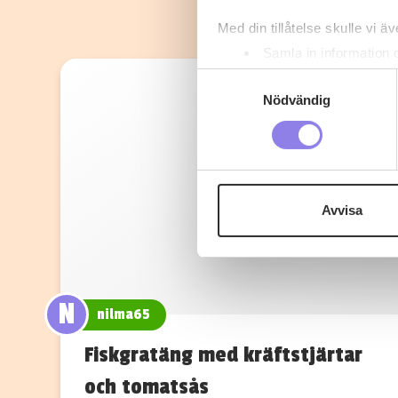
Med din tillåtelse skulle vi äve
Samla in information 
Identifiera din enhet 
Samtyckesval
Ta reda på mer om hur dina pe
Nödvändig
eller dra tillbaka ditt samtyc
Denna webbplats innehåller
eller äldre. Genom att besöka
Avvisa
Vi använder enhetsidentifierar
sociala medier och analysera 
till de sociala medier och a
med annan information som du 
N
nilma65
Fiskgratäng med kräftstjärtar
och tomatsås