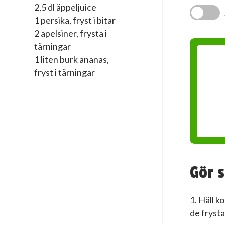
2,5 dl äppeljuice
1 persika, fryst i bitar
2 apelsiner, frysta i
tärningar
1 liten burk ananas,
fryst i tärningar
Gör s
1. Häll k
de frysta