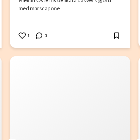
Mellan Österns delikata bakverk gjord
med marscapone
1
0