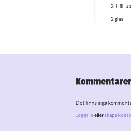
2. Häll up
2 glas
Kommentare
Det finns inga komment
Logga in
eller
skapa kont