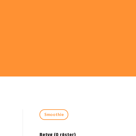
Smoothie
Betyg (
0
röster)