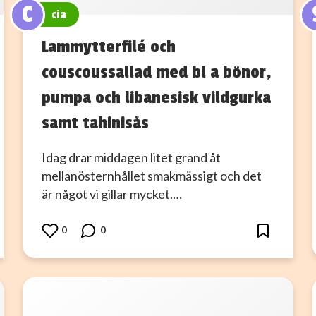
C
cia
Lammytterfilé och
couscoussallad med bl a bönor,
pumpa och libanesisk vildgurka
samt tahinisås
Idag drar middagen litet grand åt
mellanösternhållet smakmässigt och det
är något vi gillar mycket.…
0
0