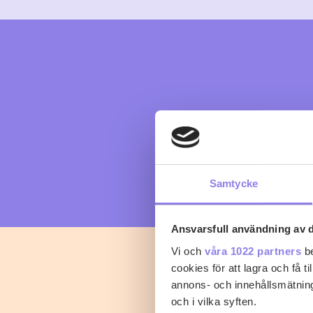
Samtycke
Ansvarsfull användning av d
Vi och
våra 1022 partners
be
cookies för att lagra och få t
annons- och innehållsmätning
och i vilka syften.