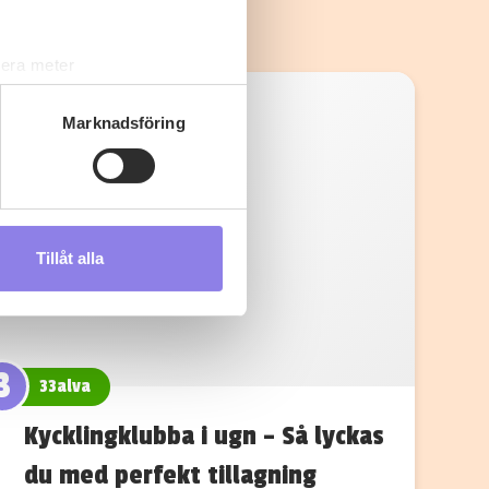
lera meter
ryck)
ljsektionen
. Du kan ändra
Marknadsföring
s måste du därför vara 25 år
Tillåt alla
andahålla funktioner för
n information från din enhet
 tur kombinera informationen
deras tjänster.
3
33alva
Kycklingklubba i ugn – Så lyckas
du med perfekt tillagning