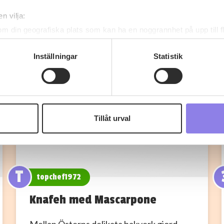
Fler recept
n vilja:
om din geografiska plats som kan ha en noggrannhet på upp till f
genom att aktivt skanna den för specifika kännetecken (fingeravt
rsonliga uppgifter behandlas och ställ in dina preferenser i
deta
Inställningar
Statistik
ke när som helst från cookie-förklaringen.
 information om alkoholdrycker.
För besök på denna webbplat
 webbplatsen intygar du att du är 25 år eller äldre.
Tillåt urval
e för att anpassa innehållet och annonserna till användarna, tillh
vår trafik. Vi vidarebefordrar även sådana identifierare och anna
nnons- och analysföretag som vi samarbetar med. Dessa kan i sin
har tillhandahållit eller som de har samlat in när du har använt 
T
topchef1972
Knafeh med Mascarpone