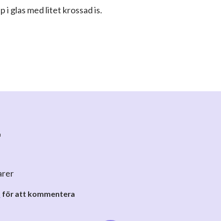
p i glas med litet krossad is.
r
arer
o
för att kommentera