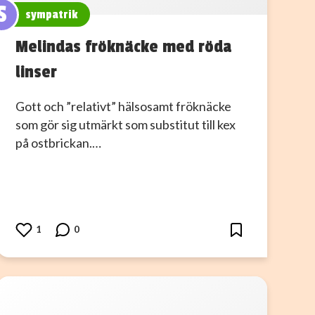
S
sympatrik
Melindas fröknäcke med röda
linser
Gott och ”relativt” hälsosamt fröknäcke
som gör sig utmärkt som substitut till kex
på ostbrickan.…
1
0