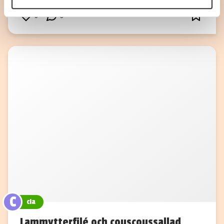
annons- och analysföretag som vi samarbetar med.
0
0
Dessa kan i sin tur kombinera informationen med annan
information som du har tillhandahållit eller som de har
samlat in när du har använt deras tjänster.
C
cia
Lammytterfilé och couscoussallad