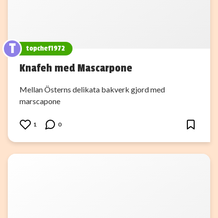
T
topchef1972
Knafeh med Mascarpone
Mellan Österns delikata bakverk gjord med
marscapone
1
0