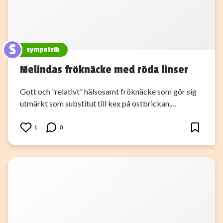
S
sympatrik
Melindas fröknäcke med röda linser
Gott och ”relativt” hälsosamt fröknäcke som gör sig
utmärkt som substitut till kex på ostbrickan.…
1
0