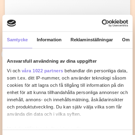
Samtycke
Information
Reklaminställningar
Om
3
33alva
Ansvarsfull användning av dina uppgifter
Kycklingklubba i ugn – Så lyckas du
Vi och
våra 1022 partners
behandlar din personliga data,
med perfekt tillagning
som t.ex. ditt IP-nummer, och använder teknologi såsom
cookies för att lagra och få tillgång till information på din
När du vill laga kycklingklubba i ugn är det viktigt att
enhet för att kunna tillhandahålla personliga annonser och
känna till rätt temperatur…
innehåll, annons- och innehållsmätning, åskådarinsikter
och produktutveckling. Du kan själv välja vilka som får
2
0
använda din data och i vilka syften.
Med din tillåtelse skulle vi även vilja: