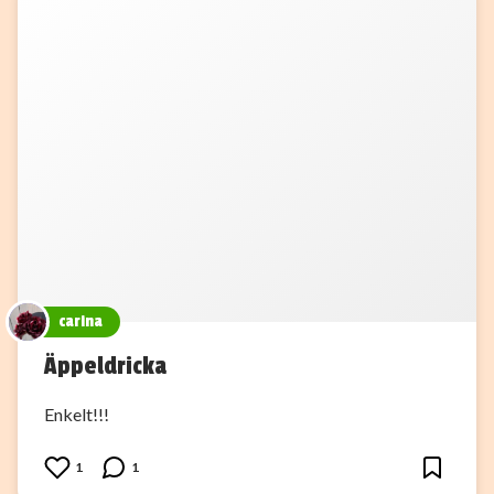
carina
Äppeldricka
Enkelt!!!
1
1