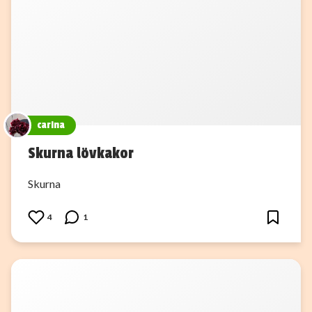
carina
Skurna lövkakor
Skurna
4
1