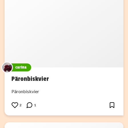
carina
Päronbiskvier
Päronbiskvier
2
1