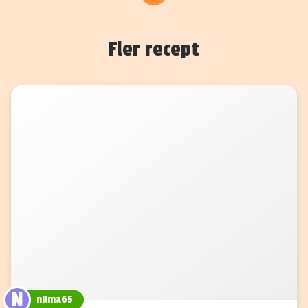
Fler recept
N
nilma65