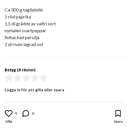
Ca 300 g tagliatelle
1 röd paprika
1,5 dl grädde av valfri sort
nymalen svartpeppar
finhackad persilja
2 dl riven lagrad ost
Betyg (
0
röster)
Logga in för att gilla eller spara
0
0