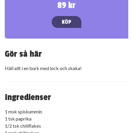
89 kr
KÖP
Gör så här
Häll allt i en burk med lock och skaka!
Ingredienser
1 msk spiskummin
1 tsk paprika
1/2 tsk chiliflakes
1 msk chilipulver