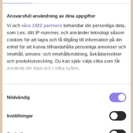
Ansvarsfull användning av dina uppgifter
Vi och
våra 1022 partners
behandlar din personliga data,
som t.ex. ditt IP-nummer, och använder teknologi såsom
cookies för att lagra och få tillgång till information på din
enhet för att kunna tillhandahålla personliga annonser och
innehåll, annons- och innehållsmätning, åskådarinsikter
och produktutveckling. Du kan själv välja vilka som får
använda din data och i vilka syften.
Med din tillåtelse skulle vi även vilja:
Böntacos med äppelsalsa
Samla in information om din geografiska plats
Samtyckesval
Nödvändig
som kan ha en noggrannhet på upp till flera meter
Gör så här Skölj bönorna ordentligt. Hacka
Identifiera din enhet genom att aktivt skanna den
salladslökarna, spara det gröna till senare. Stek
för specifika kännetecken (fingeravtryck)
bönor…
Inställningar
Ta reda på mer om hur dina personliga uppgifter
behandlas och ställ in dina preferenser i
detaljsektionen
.
0
0