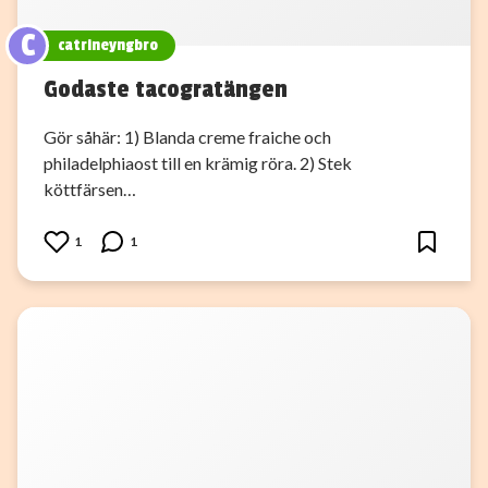
C
catrineyngbro
Godaste tacogratängen
Gör såhär: 1) Blanda creme fraiche och
philadelphiaost till en krämig röra. 2) Stek
köttfärsen…
1
1