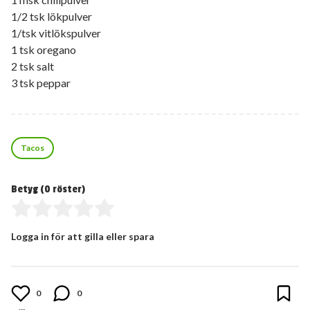
1/2 tsk lökpulver
1/tsk vitlökspulver
1 tsk oregano
2 tsk salt
3 tsk peppar
Tacos
Betyg (
0
röster)
Logga in för att gilla eller spara
0
0