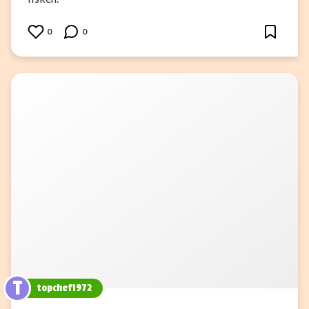
0
0
T
topchef1972