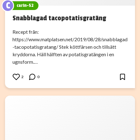
C
carin-52
Snabblagad tacopotatisgratäng
Recept från:
https://www.matplatsen.net/2019/08/28/snabblagad
-tacopotatisgratang/ Stek köttfärsen och tillsätt
kryddorna. Häll hälften av potatisgratängen i en
ugnsform.…
2
0