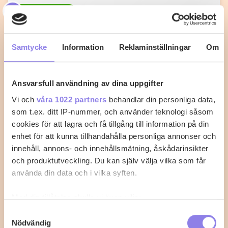
T
topchef1972
Knafeh med Mascarpone
Samtycke
Information
Reklaminställningar
Om
Mellan Österns delikata bakverk gjord med
marscapone
Ansvarsfull användning av dina uppgifter
1
0
Vi och
våra 1022 partners
behandlar din personliga data,
som t.ex. ditt IP-nummer, och använder teknologi såsom
cookies för att lagra och få tillgång till information på din
enhet för att kunna tillhandahålla personliga annonser och
innehåll, annons- och innehållsmätning, åskådarinsikter
och produktutveckling. Du kan själv välja vilka som får
använda din data och i vilka syften.
Med din tillåtelse skulle vi även vilja:
Samla in information om din geografiska plats
Samtyckesval
Nödvändig
som kan ha en noggrannhet på upp till flera meter