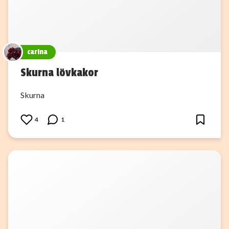
carina
Skurna lövkakor
Skurna
4
1