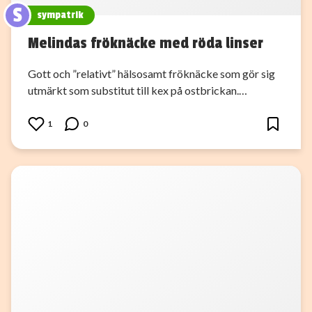
S
sympatrik
Melindas fröknäcke med röda linser
Gott och ”relativt” hälsosamt fröknäcke som gör sig
utmärkt som substitut till kex på ostbrickan.…
1
0