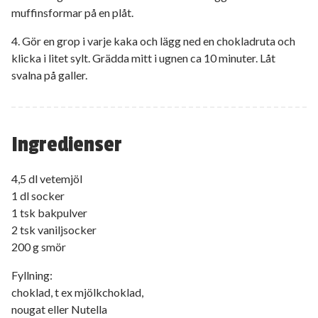
muffinsformar på en plåt.
4. Gör en grop i varje kaka och lägg ned en chokladruta och
klicka i litet sylt. Grädda mitt i ugnen ca 10 minuter. Låt
svalna på galler.
Ingredienser
4,5 dl vetemjöl
1 dl socker
1 tsk bakpulver
2 tsk vaniljsocker
200 g smör
Fyllning:
choklad, t ex mjölkchoklad,
nougat eller Nutella