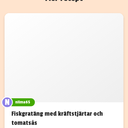
N
nilma65
Fiskgratäng med kräftstjärtar och
tomatsås