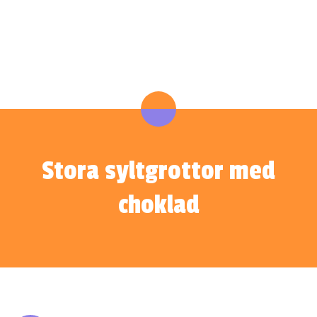
Stora syltgrottor med
choklad