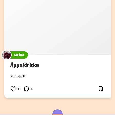
carina
Äppeldricka
Enkelt!!!
1
1