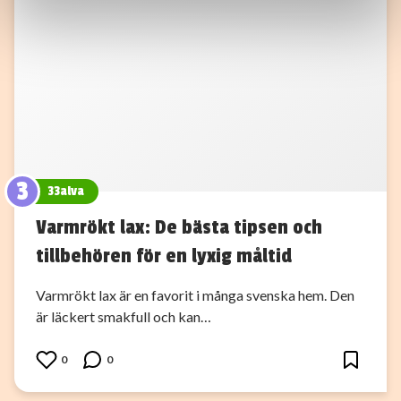
Dessa kan i sin tur kombinera informationen med annan
information som du har tillhandahållit eller som de har
samlat in när du har använt deras tjänster.
3
33alva
Varmrökt lax: De bästa tipsen och
tillbehören för en lyxig måltid
Varmrökt lax är en favorit i många svenska hem. Den
är läckert smakfull och kan…
0
0