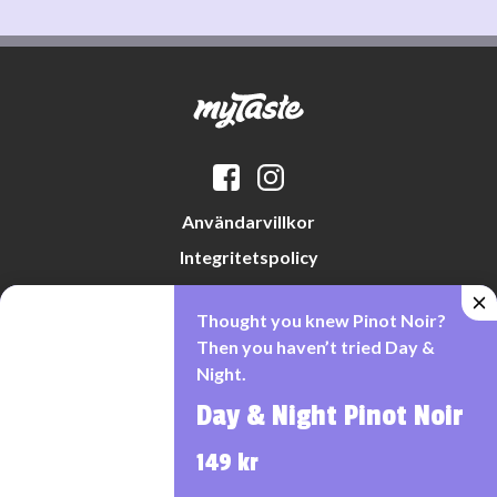
Användarvillkor
Integritetspolicy
Datapreferenser
Thought you knew Pinot Noir?
Cookiepolicy
Then you haven’t tried Day &
Night.
Day & Night Pinot Noir
Denna webbplats drivs av Vinklubben i Norden AB
© 2026 mytaste.se
149 kr