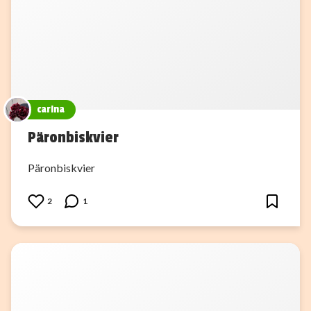
carina
Päronbiskvier
Päronbiskvier
2
1