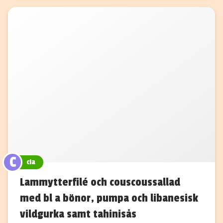
C
cia
Lammytterfilé och couscoussallad
med bl a bönor, pumpa och libanesisk
vildgurka samt tahinisås