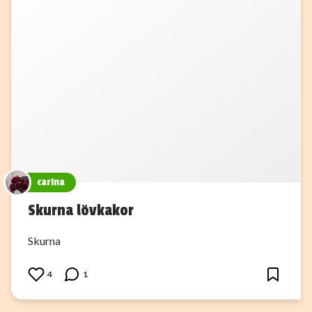
carina
Skurna lövkakor
Skurna
4
1