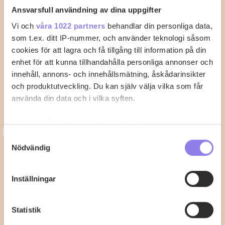
Ansvarsfull användning av dina uppgifter
Vi och
våra 1022 partners
behandlar din personliga data,
som t.ex. ditt IP-nummer, och använder teknologi såsom
cookies för att lagra och få tillgång till information på din
enhet för att kunna tillhandahålla personliga annonser och
innehåll, annons- och innehållsmätning, åskådarinsikter
och produktutveckling. Du kan själv välja vilka som får
använda din data och i vilka syften.
Med din tillåtelse skulle vi även vilja:
3
33alva
Samla in information om din geografiska plats
Samtyckesval
Nödvändig
som kan ha en noggrannhet på upp till flera meter
Kycklingklubba i ugn – Så lyckas du
Identifiera din enhet genom att aktivt skanna den
med perfekt tillagning
för specifika kännetecken (fingeravtryck)
Inställningar
Ta reda på mer om hur dina personliga uppgifter
När du vill laga kycklingklubba i ugn är det viktigt att
behandlas och ställ in dina preferenser i
detaljsektionen
.
känna till rätt temperatur…
Statistik
Du kan ändra eller dra tillbaka ditt samtycke när som
helst från cookie-förklaringen.