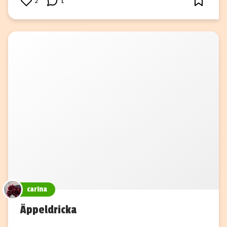
2
1
carina
Äppeldricka