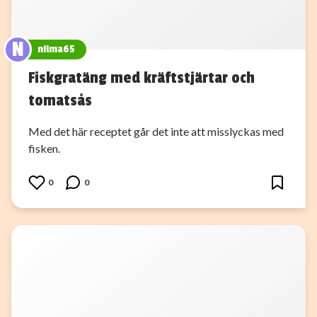
N
nilma65
Fiskgratäng med kräftstjärtar och
tomatsås
Med det här receptet går det inte att misslyckas med
fisken.
0
0