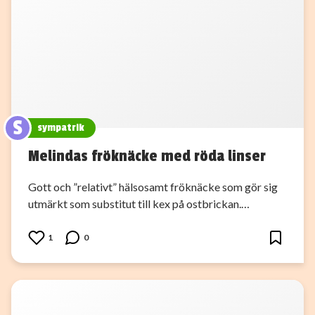
S
sympatrik
Melindas fröknäcke med röda linser
Gott och ”relativt” hälsosamt fröknäcke som gör sig
utmärkt som substitut till kex på ostbrickan.…
1
0