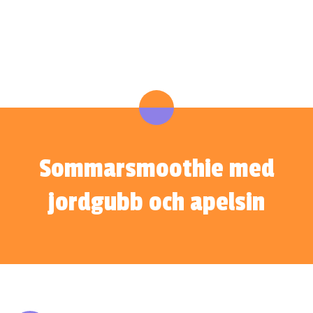
Sommarsmoothie med
jordgubb och apelsin