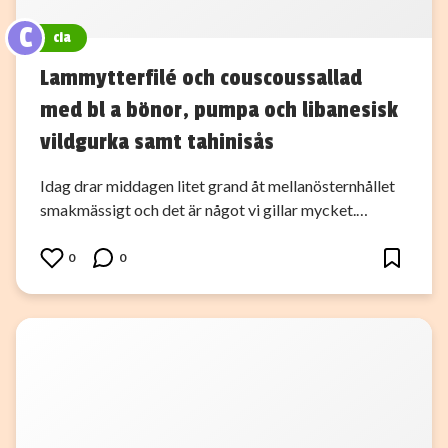
C
cia
Lammytterfilé och couscoussallad
med bl a bönor, pumpa och libanesisk
vildgurka samt tahinisås
Idag drar middagen litet grand åt mellanösternhållet
smakmässigt och det är något vi gillar mycket.…
0
0