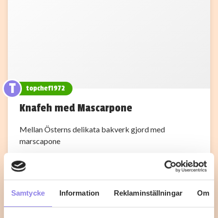
T
topchef1972
Knafeh med Mascarpone
Mellan Österns delikata bakverk gjord med
marscapone
1
0
Samtycke
Information
Reklaminställningar
Om