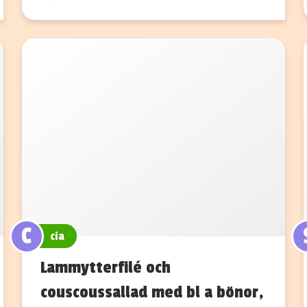
C
cia
Lammytterfilé och
couscoussallad med bl a bönor,