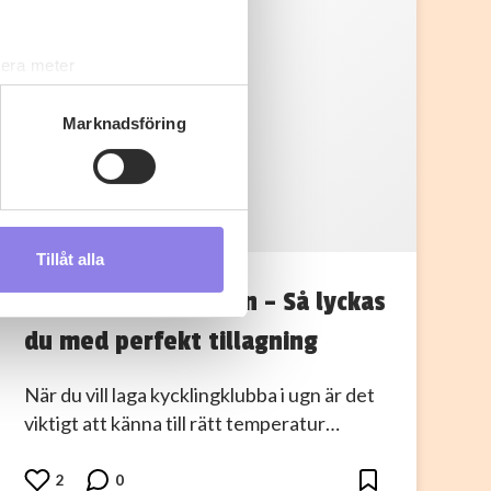
lera meter
ryck)
ljsektionen
. Du kan ändra
Marknadsföring
s måste du därför vara 25 år
3
33alva
Tillåt alla
andahålla funktioner för
Kycklingklubba i ugn – Så lyckas
n information från din enhet
 tur kombinera informationen
du med perfekt tillagning
deras tjänster.
När du vill laga kycklingklubba i ugn är det
viktigt att känna till rätt temperatur…
2
0