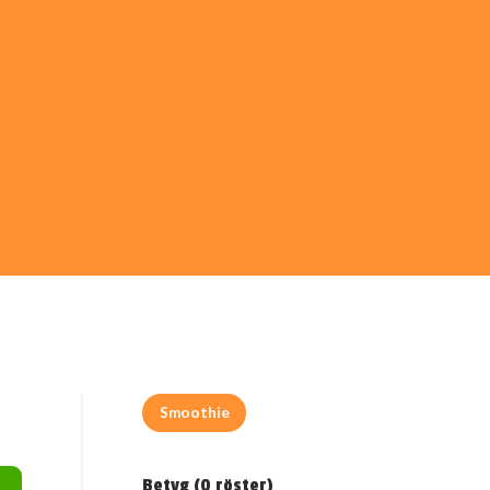
Smoothie
Betyg (
0
röster)