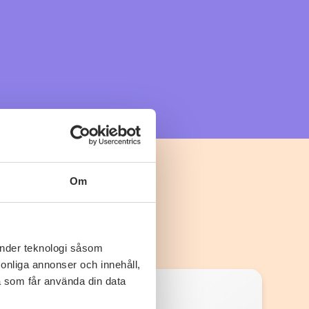
Om
änder teknologi såsom
rsonliga annonser och innehåll,
a som får använda din data