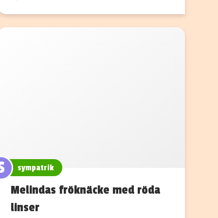
S
sympatrik
Melindas fröknäcke med röda
linser