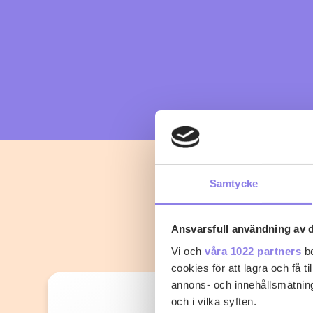
Samtycke
Ansvarsfull användning av d
Vi och
våra 1022 partners
be
cookies för att lagra och få t
annons- och innehållsmätning
och i vilka syften.