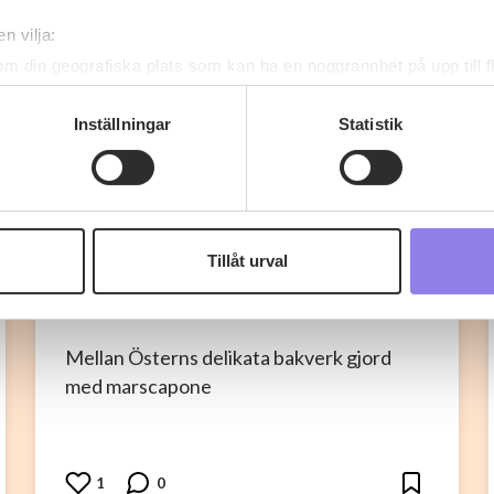
n vilja:
om din geografiska plats som kan ha en noggrannhet på upp till f
genom att aktivt skanna den för specifika kännetecken (fingeravt
rsonliga uppgifter behandlas och ställ in dina preferenser i
deta
Inställningar
Statistik
ke när som helst från cookie-förklaringen.
 information om alkoholdrycker.
För besök på denna webbplat
 webbplatsen intygar du att du är 25 år eller äldre.
T
topchef1972
Tillåt urval
e för att anpassa innehållet och annonserna till användarna, tillh
Knafeh med Mascarpone
vår trafik. Vi vidarebefordrar även sådana identifierare och anna
nnons- och analysföretag som vi samarbetar med. Dessa kan i sin
Mellan Österns delikata bakverk gjord
har tillhandahållit eller som de har samlat in när du har använt 
med marscapone
1
0