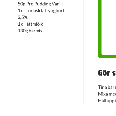
50g Pro Pudding Vanilj
1 dl Turkisk lättyoghurt
3,5%
1 dl lättmjölk
130g bärmix
Gör s
Tina bäre
Mixa med
Häll upp 