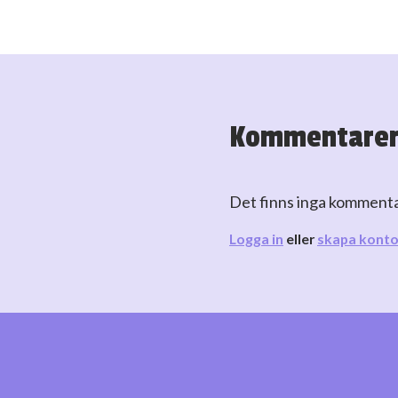
Kommentare
Det finns inga komment
Logga in
eller
skapa kont