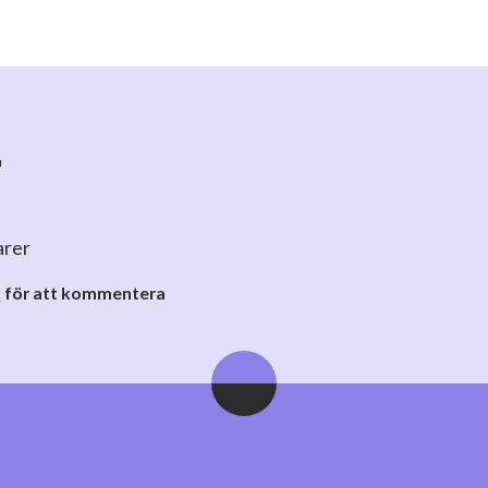
r
arer
o
för att kommentera