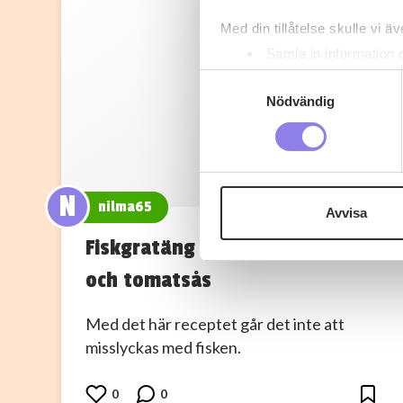
Med din tillåtelse skulle vi äve
Samla in information 
Identifiera din enhet 
Samtyckesval
Ta reda på mer om hur dina pe
Nödvändig
eller dra tillbaka ditt samtyc
Denna webbplats innehåller
eller äldre. Genom att besöka
N
nilma65
Avvisa
Vi använder enhetsidentifierar
Fiskgratäng med kräftstjärtar
sociala medier och analysera 
till de sociala medier och a
och tomatsås
med annan information som du 
Med det här receptet går det inte att
misslyckas med fisken.
0
0