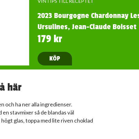
VINTIPS TILL RECEPTET
2023 Bourgogne Chardonnay Le
Ursulines, Jean-Claude Boisset
179 kr
KÖP
å här
n och ha ner alla ingredienser.
 en stavmixer så de blandas väl
i högt glas, toppa med lite riven choklad