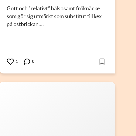
Gott och ”relativt” hälsosamt fröknäcke
som gör sig utmärkt som substitut till kex
på ostbrickan.…
1
0