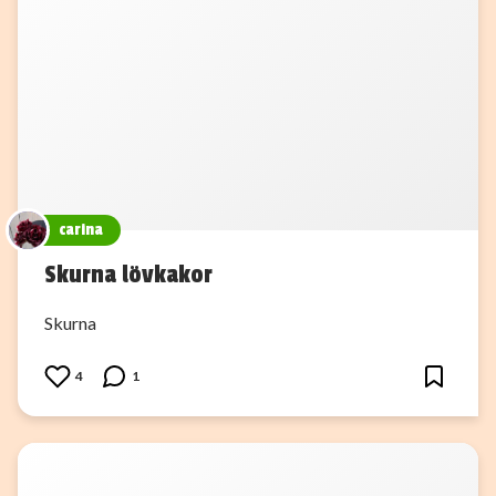
carina
Skurna lövkakor
Skurna
4
1