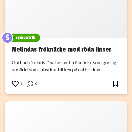
S
sympatrik
Melindas fröknäcke med röda linser
Gott och ”relativt” hälsosamt fröknäcke som gör sig
utmärkt som substitut till kex på ostbrickan.…
1
0