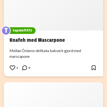
T
topchef1972
Knafeh med Mascarpone
Mellan Österns delikata bakverk gjord med
marscapone
1
0