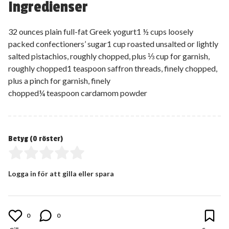
Ingredienser
32 ounces plain full-fat Greek yogurt1 ½ cups loosely
packed confectioners’ sugar1 cup roasted unsalted or lightly
salted pistachios, roughly chopped, plus ⅓ cup for garnish,
roughly chopped1 teaspoon saffron threads, finely chopped,
plus a pinch for garnish, finely
chopped¼ teaspoon cardamom powder
Betyg (
0
röster)
Logga in för att gilla eller spara
0
0