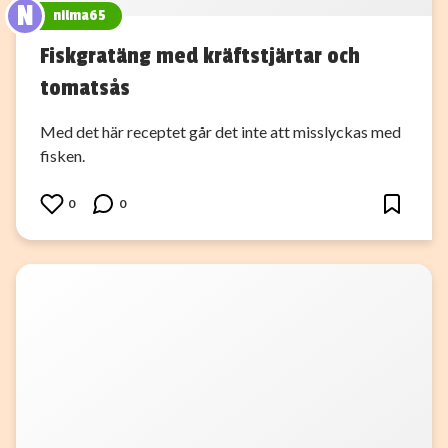
N
nilma65
Fiskgratäng med kräftstjärtar och
tomatsås
Med det här receptet går det inte att misslyckas med
fisken.
0
0