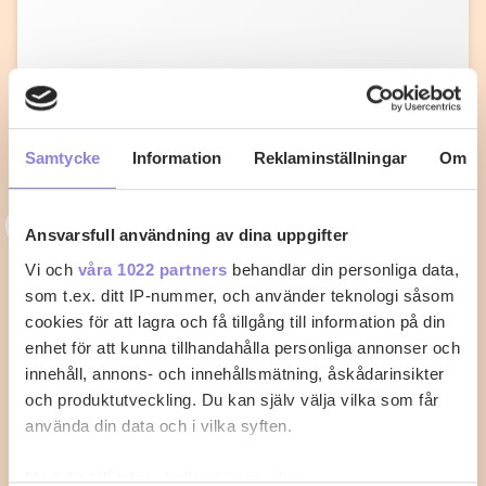
Samtycke
Information
Reklaminställningar
Om
3
33alva
Ansvarsfull användning av dina uppgifter
Kycklingklubba i ugn – Så lyckas du
Vi och
våra 1022 partners
behandlar din personliga data,
som t.ex. ditt IP-nummer, och använder teknologi såsom
med perfekt tillagning
cookies för att lagra och få tillgång till information på din
enhet för att kunna tillhandahålla personliga annonser och
När du vill laga kycklingklubba i ugn är det viktigt att
innehåll, annons- och innehållsmätning, åskådarinsikter
känna till rätt temperatur…
och produktutveckling. Du kan själv välja vilka som får
använda din data och i vilka syften.
2
0
Med din tillåtelse skulle vi även vilja: