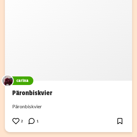
carina
Päronbiskvier
Päronbiskvier
2
1