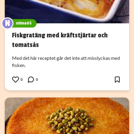
N
nilma65
Fiskgratäng med kräftstjärtar och
tomatsås
Med det här receptet går det inte att misslyckas med
fisken.
0
0