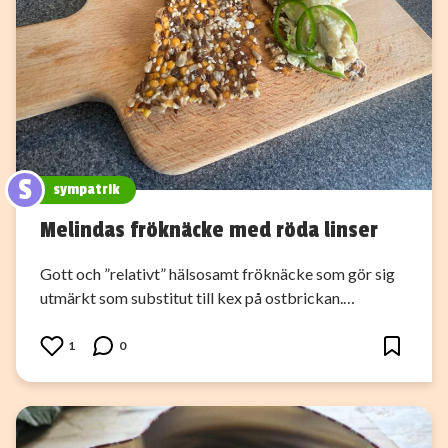
S
sympatrik
Melindas fröknäcke med röda linser
Gott och ”relativt” hälsosamt fröknäcke som gör sig
utmärkt som substitut till kex på ostbrickan.…
1
0