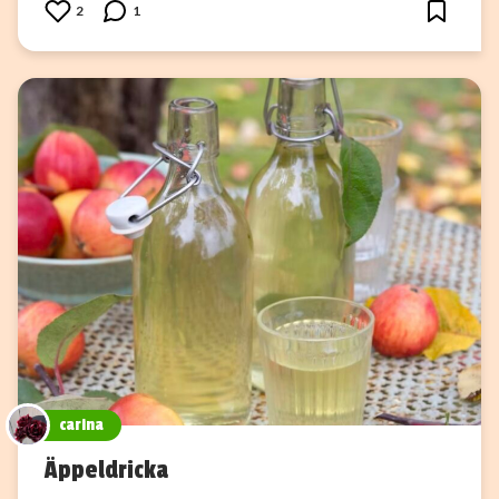
2
1
carina
Äppeldricka