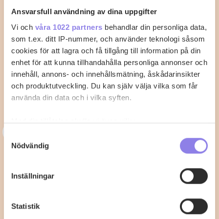
Ansvarsfull användning av dina uppgifter
Vi och
våra 1022 partners
behandlar din personliga data,
som t.ex. ditt IP-nummer, och använder teknologi såsom
cookies för att lagra och få tillgång till information på din
enhet för att kunna tillhandahålla personliga annonser och
innehåll, annons- och innehållsmätning, åskådarinsikter
och produktutveckling. Du kan själv välja vilka som får
använda din data och i vilka syften.
Med din tillåtelse skulle vi även vilja:
3
33alva
Samla in information om din geografiska plats
Samtyckesval
Nödvändig
som kan ha en noggrannhet på upp till flera meter
Kycklingklubba i ugn – Så lyckas du
Identifiera din enhet genom att aktivt skanna den
med perfekt tillagning
för specifika kännetecken (fingeravtryck)
Inställningar
Ta reda på mer om hur dina personliga uppgifter
När du vill laga kycklingklubba i ugn är det viktigt att
behandlas och ställ in dina preferenser i
detaljsektionen
.
känna till rätt temperatur…
Statistik
Du kan ändra eller dra tillbaka ditt samtycke när som
helst från cookie-förklaringen.