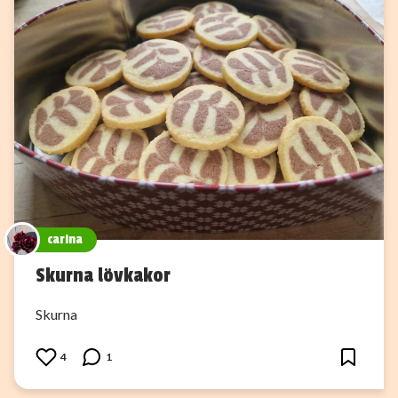
carina
Skurna lövkakor
Skurna
4
1