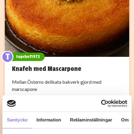
T
topchef1972
Knafeh med Mascarpone
Mellan Österns delikata bakverk gjord med
marscapone
1
0
Samtycke
Information
Reklaminställningar
Om