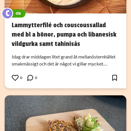
C
cia
Lammytterfilé och couscoussallad
med bl a bönor, pumpa och libanesisk
vildgurka samt tahinisås
Idag drar middagen litet grand åt mellanösternhållet
smakmässigt och det är något vi gillar mycket.…
0
0