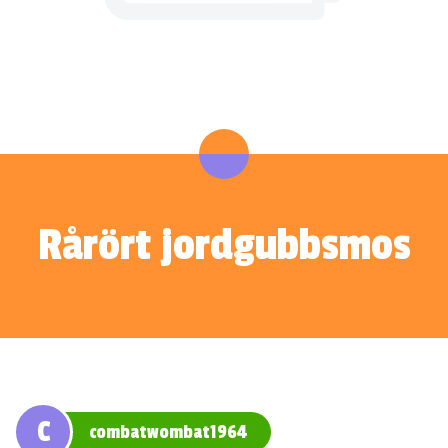
Rårört jordgubbsmos
C
combatwombat1964