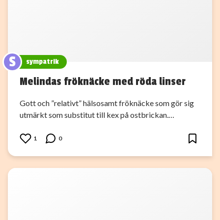
S
sympatrik
Melindas fröknäcke med röda linser
Gott och ”relativt” hälsosamt fröknäcke som gör sig
utmärkt som substitut till kex på ostbrickan.…
1
0