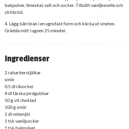
bakpulver, limeskal, salt och socker. Tillsätt vaniljkesella och
ströbröd.
4. Lägg bärröran i en ugnsfast form och klicka ut smeten.
Grädda mitt i ugnen 25 minuter.
Ingredienser
2 rabarberstjälkar
smör
0,5 dl råsocker
4 dl färska jordgubbar
50 g vit choklad
100 g smör
2 dl vetemjöl
1 tsk vaniljsocker
1 tsk bakpulver