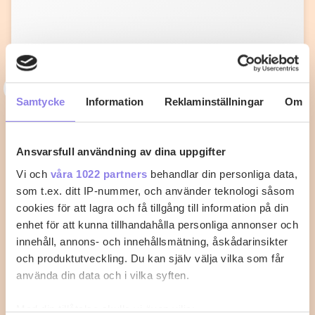
T
topchef1972
Samtycke
Information
Reklaminställningar
Om
Knafeh med Mascarpone
Mellan Österns delikata bakverk gjord med
Ansvarsfull användning av dina uppgifter
marscapone
Vi och
våra 1022 partners
behandlar din personliga data,
som t.ex. ditt IP-nummer, och använder teknologi såsom
1
0
cookies för att lagra och få tillgång till information på din
enhet för att kunna tillhandahålla personliga annonser och
innehåll, annons- och innehållsmätning, åskådarinsikter
och produktutveckling. Du kan själv välja vilka som får
använda din data och i vilka syften.
Med din tillåtelse skulle vi även vilja: