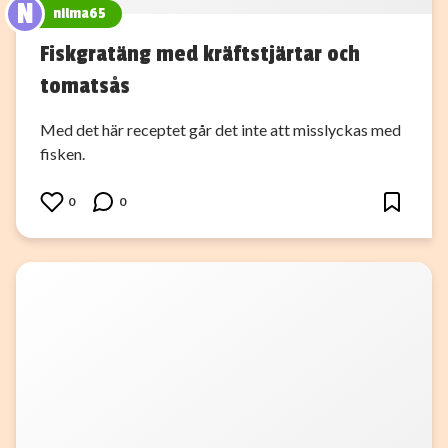
N
nilma65
Fiskgratäng med kräftstjärtar och
tomatsås
Med det här receptet går det inte att misslyckas med
fisken.
0
0