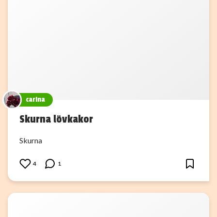
carina
Skurna lövkakor
Skurna
4
1