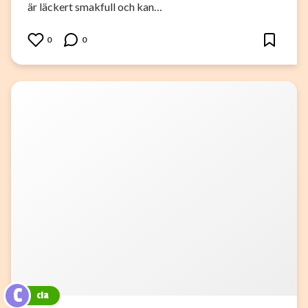
är läckert smakfull och kan…
0
0
C
cia