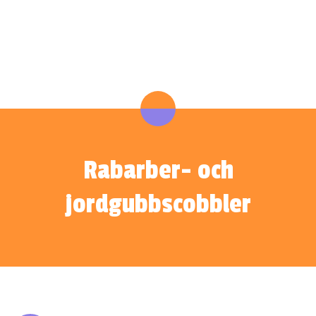
Rabarber- och
jordgubbscobbler