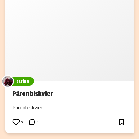
carina
Päronbiskvier
Päronbiskvier
2
1