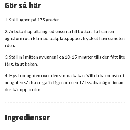
Gör så här
1. Ställ ugnen på 175 grader.
2. Arbeta ihop alla ingredienserna till botten. Ta fram en
ugnsform och klä med bakplåtspapper. tryck ut havresmeten
i den.
3. Ställ in i mitten av ugnen i ca 10-15 minuter tills den fått lite
färg. ta ut kakan.
4. Hyvla nougaten över den varma kakan. Vill du ha mönster i
nougaten så dra en gaffel igenom den. Låt svalna något innan
du skär upp i rutor.
Ingredienser