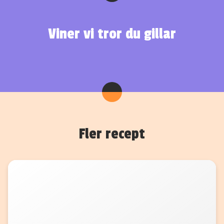
Viner vi tror du gillar
Fler recept