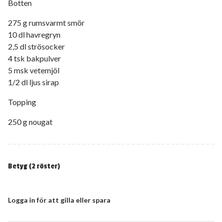
Botten
275 g rumsvarmt smör
10 dl havregryn
2,5 dl strösocker
4 tsk bakpulver
5 msk vetemjöl
1/2 dl ljus sirap
Topping
250 g nougat
Betyg (
2
röster)
Logga in för att gilla eller spara