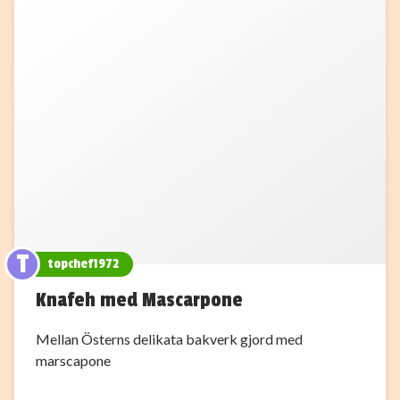
T
topchef1972
Knafeh med Mascarpone
Mellan Österns delikata bakverk gjord med
marscapone