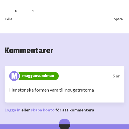
0
1
Kommentarer
M
maggansundman
5 år
Hur stor ska formen vara till nougatrutorna
Logga in
eller
skapa konto
för att kommentera