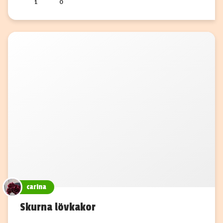
1
0
carina
Skurna lövkakor