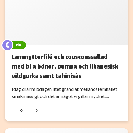
C
cia
Lammytterfilé och couscoussallad
med bl a bönor, pumpa och libanesisk
vildgurka samt tahinisås
Idag drar middagen litet grand åt mellanösternhållet
smakmässigt och det är något vi gillar mycket.…
0
0