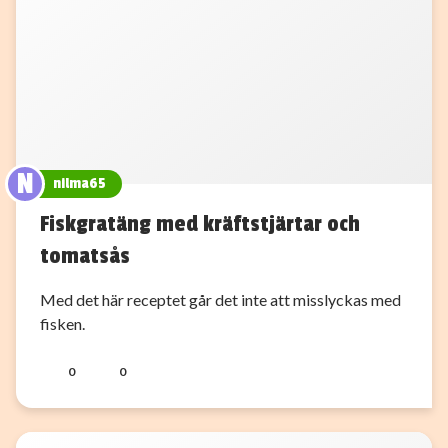
N
nilma65
Fiskgratäng med kräftstjärtar och
tomatsås
Med det här receptet går det inte att misslyckas med
fisken.
0
0