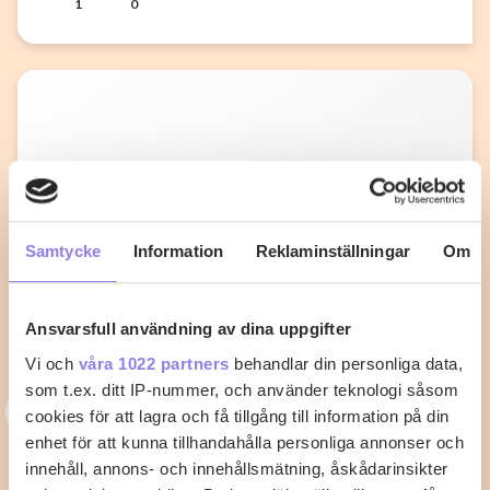
1
0
Samtycke
Information
Reklaminställningar
Om
Ansvarsfull användning av dina uppgifter
Vi och
våra 1022 partners
behandlar din personliga data,
som t.ex. ditt IP-nummer, och använder teknologi såsom
3
33alva
cookies för att lagra och få tillgång till information på din
enhet för att kunna tillhandahålla personliga annonser och
Kycklingklubba i ugn – Så lyckas du
innehåll, annons- och innehållsmätning, åskådarinsikter
med perfekt tillagning