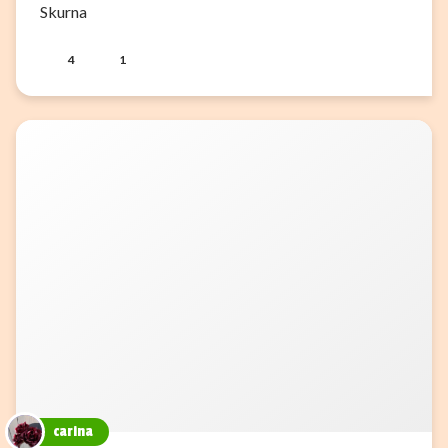
Skurna
4
1
carina