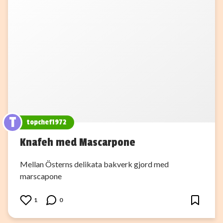
T
topchef1972
Knafeh med Mascarpone
Mellan Österns delikata bakverk gjord med
marscapone
1
0