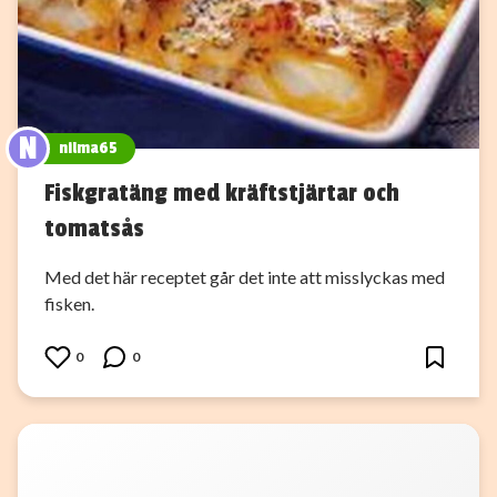
N
nilma65
Fiskgratäng med kräftstjärtar och
tomatsås
Med det här receptet går det inte att misslyckas med
fisken.
0
0