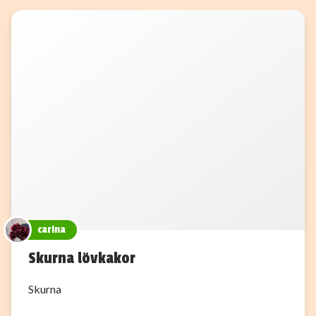
carina
Skurna lövkakor
Skurna