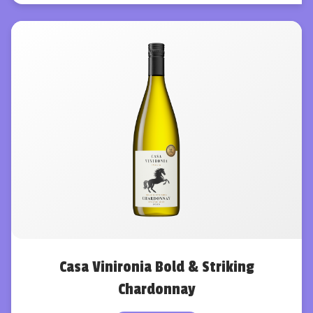
Casa Vinironia Bold & Striking
Chardonnay