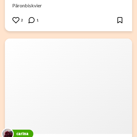
Päronbiskvier
2
1
carina