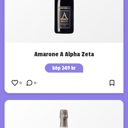
Amarone A Alpha Zeta
köp 249 kr
0
0