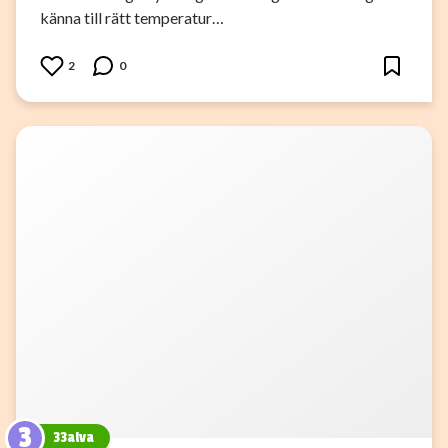
känna till rätt temperatur…
2
0
3
33alva