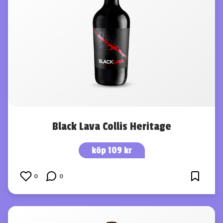
Black Lava Collis Heritage
köp 109 kr
0
0