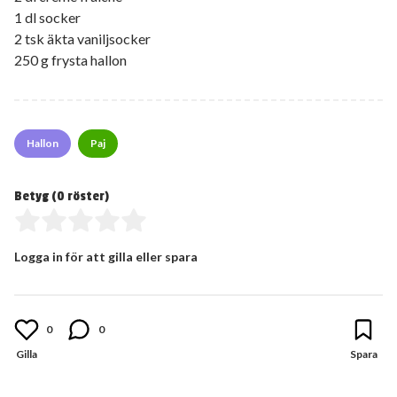
1 dl socker
2 tsk äkta vaniljsocker
250 g frysta hallon
Hallon
Paj
Betyg (
0
röster)
Logga in för att gilla eller spara
0
0