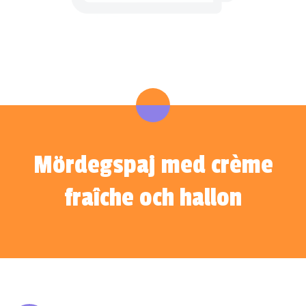
Mördegspaj med crème
fraîche och hallon