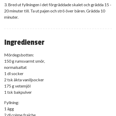
3. Bred ut fyllningen i det förgräddade skalet och grädda 15 -
20 minuter till. Ta ut pajen och strö över bären. Grädda 10
minuter.
Ingredienser
Mördegsbotten:
150 g rumsvarmt smör,
normalsaltat
1 dl socker
2 tsk äkta vaniljsocker
175 g vetemjöl
1 tsk bakpulver
Fyllning:
1 ägg
2 dl crème fraîche