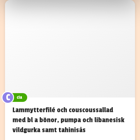
information som du har tillhandahållit eller som de har
samlat in när du har använt deras tjänster.
C
cia
Lammytterfilé och couscoussallad
med bl a bönor, pumpa och libanesisk
vildgurka samt tahinisås