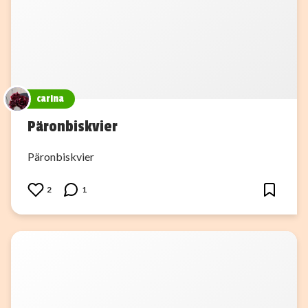
carina
Päronbiskvier
Päronbiskvier
2
1