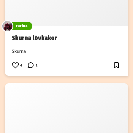
carina
Skurna lövkakor
Skurna
4
1