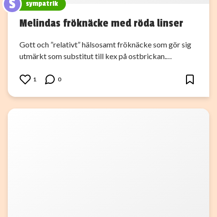
S
sympatrik
Melindas fröknäcke med röda linser
Gott och ”relativt” hälsosamt fröknäcke som gör sig
utmärkt som substitut till kex på ostbrickan.…
1
0