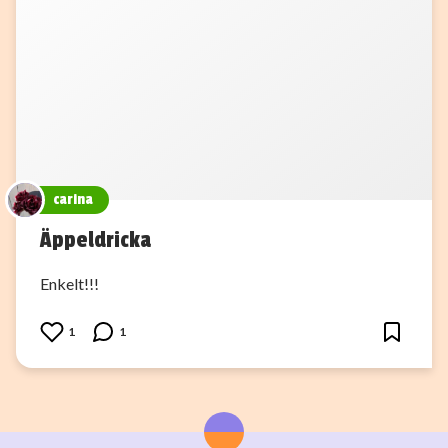
carina
Äppeldricka
Enkelt!!!
1
1