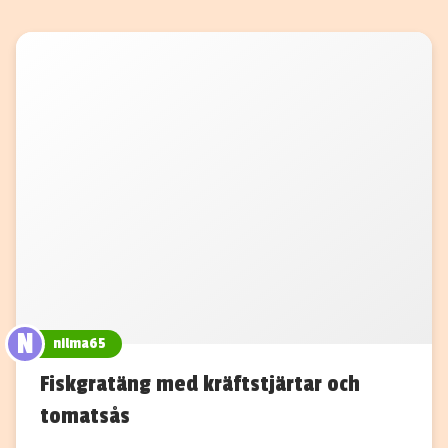
N
nilma65
Fiskgratäng med kräftstjärtar och
tomatsås