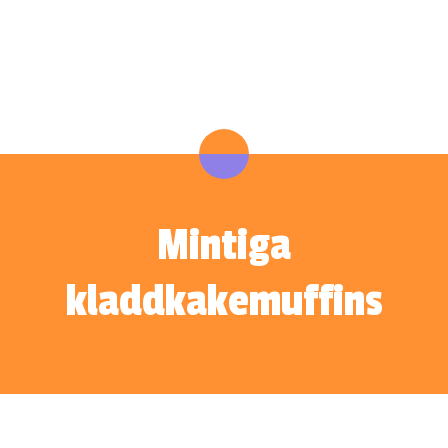
Mintiga
kladdkakemuffins