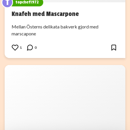
T
topchef1972
Knafeh med Mascarpone
Mellan Österns delikata bakverk gjord med
marscapone
1
0