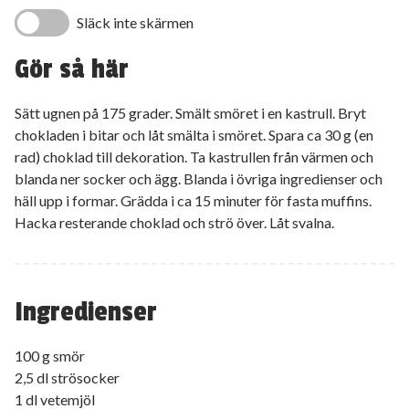
Släck inte skärmen
Gör så här
Sätt ugnen på 175 grader. Smält smöret i en kastrull. Bryt
chokladen i bitar och låt smälta i smöret. Spara ca 30 g (en
rad) choklad till dekoration. Ta kastrullen från värmen och
blanda ner socker och ägg. Blanda i övriga ingredienser och
häll upp i formar. Grädda i ca 15 minuter för fasta muffins.
Hacka resterande choklad och strö över. Låt svalna.
Ingredienser
100 g smör
2,5 dl strösocker
1 dl vetemjöl