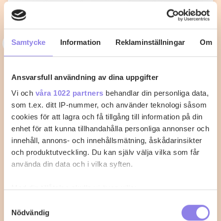
3
Samtycke
Information
Reklaminställningar
Om
33alva
Kycklingklubba i ugn – Så lyckas du
med perfekt tillagning
Ansvarsfull användning av dina uppgifter
Vi och
våra 1022 partners
behandlar din personliga data,
När du vill laga kycklingklubba i ugn är det viktigt att
som t.ex. ditt IP-nummer, och använder teknologi såsom
känna till rätt temperatur…
cookies för att lagra och få tillgång till information på din
enhet för att kunna tillhandahålla personliga annonser och
2
0
innehåll, annons- och innehållsmätning, åskådarinsikter
och produktutveckling. Du kan själv välja vilka som får
använda din data och i vilka syften.
Med din tillåtelse skulle vi även vilja:
Samla in information om din geografiska plats
Samtyckesval
Nödvändig
som kan ha en noggrannhet på upp till flera meter