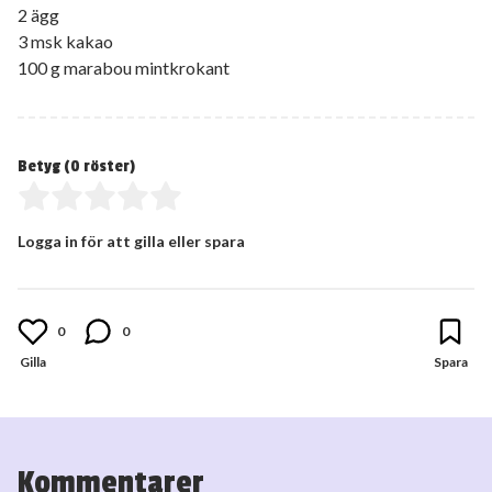
2 ägg
3 msk kakao
100 g marabou mintkrokant
Betyg (
0
röster)
Logga in för att gilla eller spara
0
0
Kommentarer