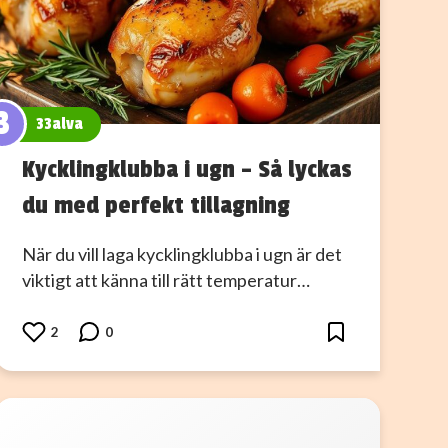
3
33alva
Kycklingklubba i ugn – Så lyckas
du med perfekt tillagning
När du vill laga kycklingklubba i ugn är det
viktigt att känna till rätt temperatur…
2
0