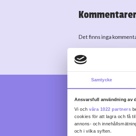
Kommentare
Det finns inga komment
Logga in
eller
skapa kont
Samtycke
Ansvarsfull användning av d
Vi och
våra 1022 partners
be
cookies för att lagra och få t
annons- och innehållsmätning
och i vilka syften.