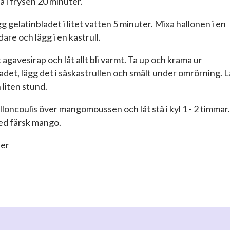
tå i frysen 20 minuter.
gg gelatinbladet i litet vatten 5 minuter. Mixa hallonen i en
re och lägg i en kastrull.
tt agavesirap och låt allt bli varmt. Ta up och krama ur
adet, lägg det i såskastrullen och smält under omrörning. L
 liten stund.
alloncoulis över mangomoussen och låt stå i kyl 1 - 2 timmar.
d färsk mango.
ner