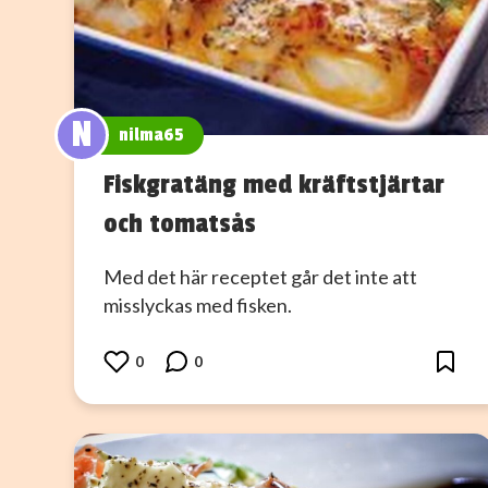
N
nilma65
Fiskgratäng med kräftstjärtar
och tomatsås
Med det här receptet går det inte att
misslyckas med fisken.
0
0