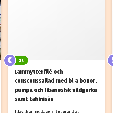
C
cia
Lammytterfilé och
couscoussallad med bl a bönor,
pumpa och libanesisk vildgurka
samt tahinisås
Idag drar middagen litet grand åt