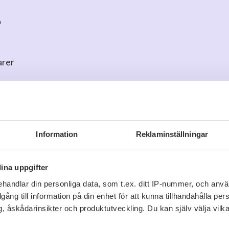
r
arer
o
för att kommentera
Information
Reklaminställningar
ina uppgifter
handlar din personliga data, som t.ex. ditt IP-nummer, och anv
Viner vi tror du gillar
illgång till information på din enhet för att kunna tillhandahålla pe
, åskådarinsikter och produktutveckling. Du kan själv välja vilk