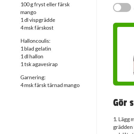
100 g fryst eller färsk
mango
1 dl vispgrädde
4 msk färskost
Halloncoulis:
1 blad gelatin
1 dl hallon
1 tsk agavesirap
Garnering:
4 msk färsk tärnad mango
Gör s
1. Lägg 
grädden f