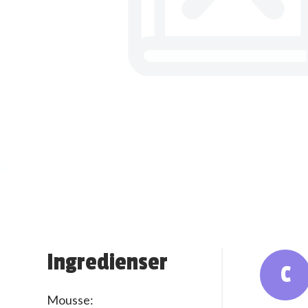
Ingredienser
C
Mousse: