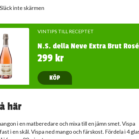
Släck inte skärmen
VINTIPS TILL RECEPTET
N.S. della Neve Extra Brut Rosé
299 kr
KÖP
å här
mangon i en matberedare och mixa till en jämn smet. Vispa
ast i en skål. Vispa ned mango och färskost. Fördela i 4 gla