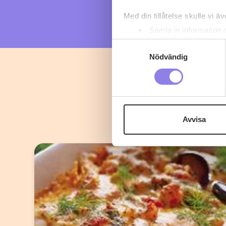
Med din tillåtelse skulle vi äve
Samla in information 
Identifiera din enhet 
Samtyckesval
Ta reda på mer om hur dina pe
Nödvändig
eller dra tillbaka ditt samtyc
Denna webbplats innehåller
eller äldre. Genom att besöka
Avvisa
Vi använder enhetsidentifierar
sociala medier och analysera 
till de sociala medier och a
med annan information som du 