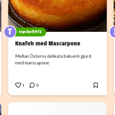
T
topchef1972
Knafeh med Mascarpone
Mellan Österns delikata bakverk gjord
med marscapone
1
0