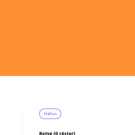
Hallon
Betyg (
0
röster)