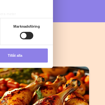
lera meter
ryck)
ljsektionen
. Du kan ändra
Marknadsföring
s måste du därför vara 25 år
Tillåt alla
andahålla funktioner för
n information från din enhet
 tur kombinera informationen
deras tjänster.