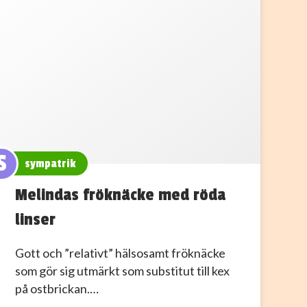
S
sympatrik
Melindas fröknäcke med röda
linser
Gott och ”relativt” hälsosamt fröknäcke
som gör sig utmärkt som substitut till kex
på ostbrickan.…