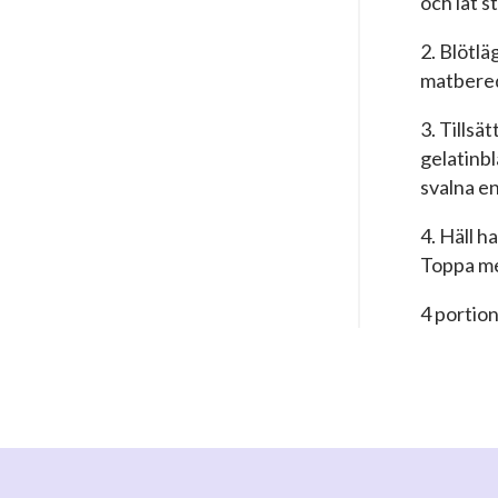
och låt s
2. Blötlä
matbereda
3. Tillsä
gelatinbl
svalna en
4. Häll h
Toppa me
4 portio