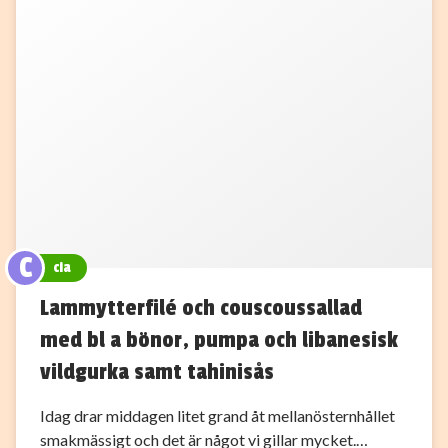
C
cia
Lammytterfilé och couscoussallad
med bl a bönor, pumpa och libanesisk
vildgurka samt tahinisås
Idag drar middagen litet grand åt mellanösternhållet
smakmässigt och det är något vi gillar mycket.…