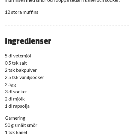
12 stora muffins
Ingredienser
5 dl vetemjöl
0,5 tsk salt
2 tsk bakpulver
2,5 tsk vaniljsocker
2 ägg
3 dl socker
2 dl mjölk
1 dl rapsolja
Garnering:
50 g smält smör
1 tsk kanel