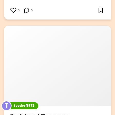
0
0
T
topchef1972