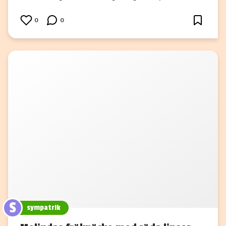
0
0
S
sympatrik