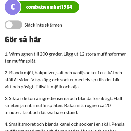
C
combatwombat1964
Släck inte skärmen
Gör så här
1. Värm ugnen till 200 grader. Lägg ut 12 stora muffinsformar
i en muffinsplåt.
2. Blanda mjöl, bakpulver, salt och vaniljsocker i en skål och
ställ åt sidan. Vispa ägg och socker med elvisp tills det blir
vitt och pösigt. Tillsätt mjölk och olja.
3. Sikta i de torra ingredienserna och blanda försiktigt. Häll
smeten jämnt i muffinsplåten. Baka mitt i ugnen ca 20
minuter. Ta ut och låt svalna en stund.
4. Smält smöret och blanda kanel och socker i en skål. Pensla
muffinsen med smör och doppa sedan i kanel och socker.