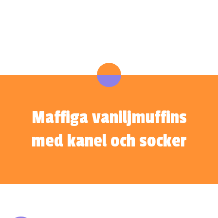
Maffiga vaniljmuffins
med kanel och socker