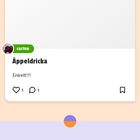
carina
Äppeldricka
Enkelt!!!
1
1