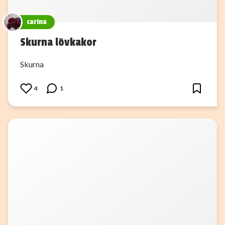
carina
Skurna lövkakor
Skurna
4
1