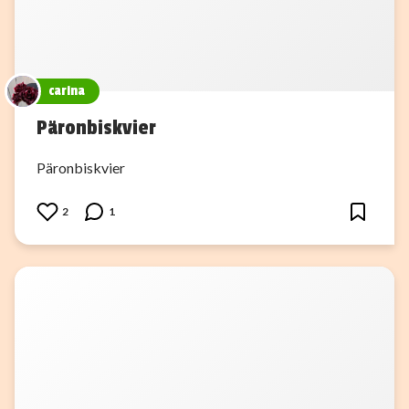
carina
Päronbiskvier
Päronbiskvier
2
1