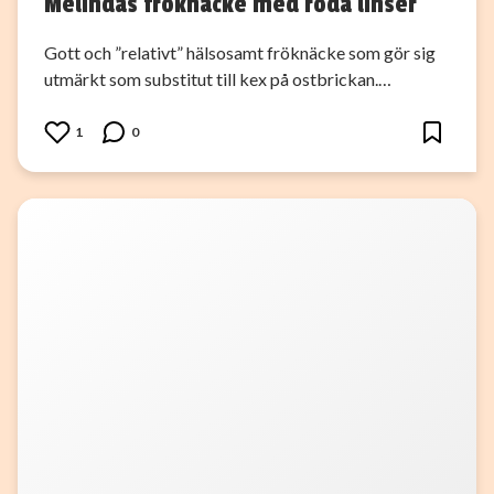
Melindas fröknäcke med röda linser
Gott och ”relativt” hälsosamt fröknäcke som gör sig
utmärkt som substitut till kex på ostbrickan.…
1
0