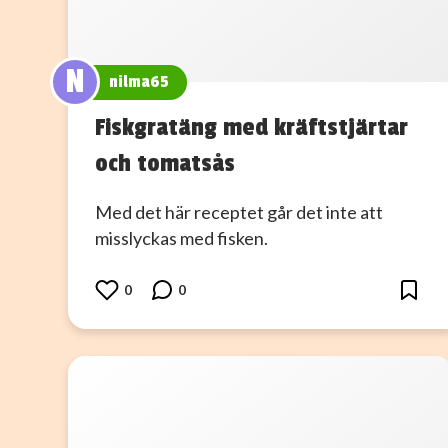
N
nilma65
Fiskgratäng med kräftstjärtar
och tomatsås
Med det här receptet går det inte att
misslyckas med fisken.
0
0