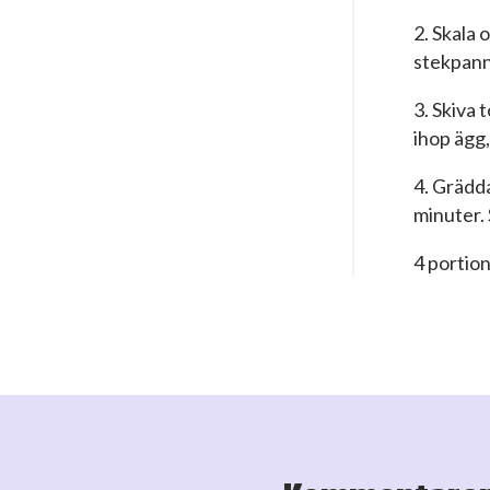
2. Skala 
stekpann
3. Skiva 
ihop ägg,
4. Grädda
minuter.
4 portio