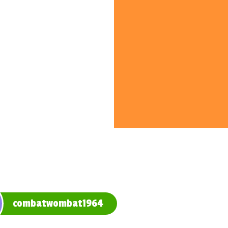
combatwombat1964