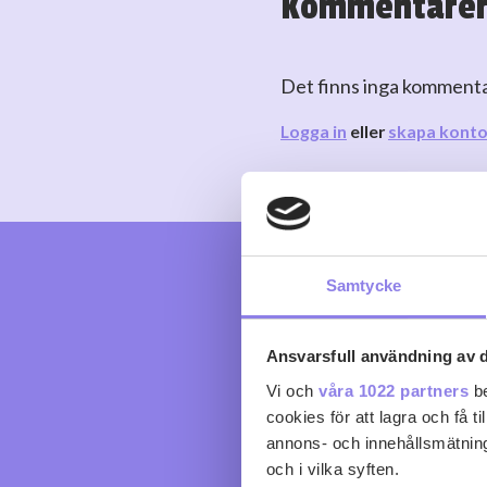
Kommentare
Det finns inga komment
Logga in
eller
skapa kont
Samtycke
Ansvarsfull användning av d
Vi och
våra 1022 partners
be
cookies för att lagra och få t
annons- och innehållsmätning
och i vilka syften.