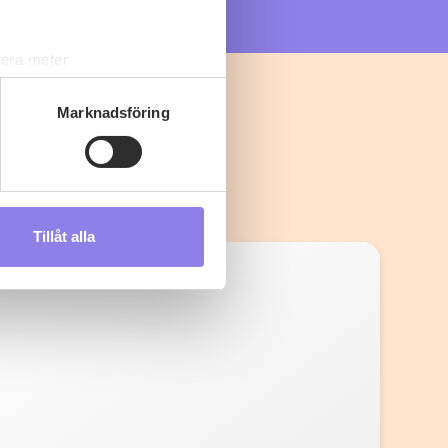
lera meter
ryck)
ljsektionen
. Du kan ändra
Marknadsföring
s måste du därför vara 25 år
Tillåt alla
andahålla funktioner för
n information från din enhet
 tur kombinera informationen
deras tjänster.