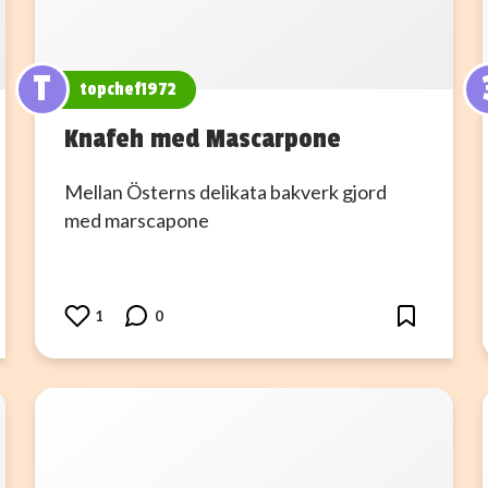
T
topchef1972
Knafeh med Mascarpone
Mellan Österns delikata bakverk gjord
med marscapone
1
0