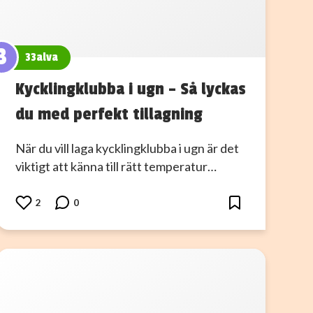
3
33alva
Kycklingklubba i ugn – Så lyckas
du med perfekt tillagning
När du vill laga kycklingklubba i ugn är det
viktigt att känna till rätt temperatur…
2
0