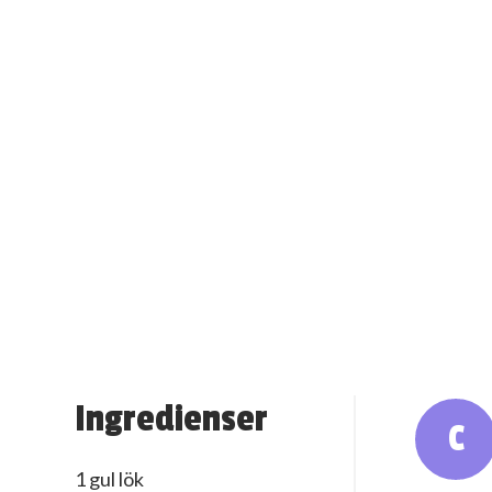
Ingredienser
C
1 gul lök