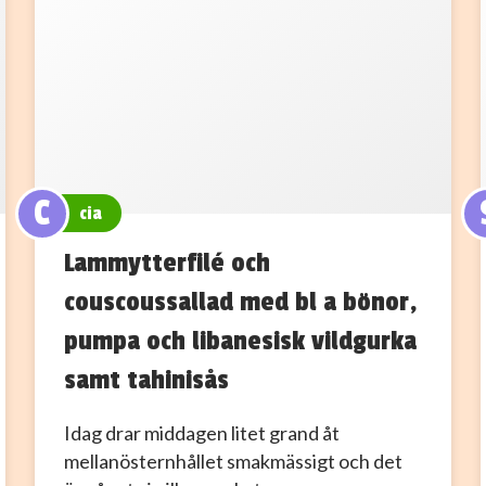
C
cia
Lammytterfilé och
couscoussallad med bl a bönor,
pumpa och libanesisk vildgurka
samt tahinisås
Idag drar middagen litet grand åt
mellanösternhållet smakmässigt och det