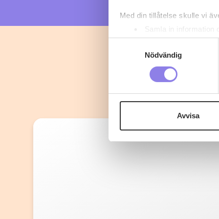
Med din tillåtelse skulle vi äve
Samla in information 
Identifiera din enhet 
Samtyckesval
Ta reda på mer om hur dina pe
Nödvändig
eller dra tillbaka ditt samtyc
Denna webbplats innehåller
eller äldre. Genom att besöka
Avvisa
Vi använder enhetsidentifierar
sociala medier och analysera 
till de sociala medier och a
med annan information som du 