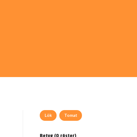
Lök
Tomat
Betyg (
0
röster)