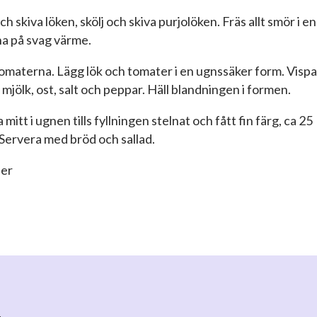
och skiva löken, skölj och skiva purjolöken. Fräs allt smör i en
a på svag värme.
tomaterna. Lägg lök och tomater i en ugnssäker form. Vispa
 mjölk, ost, salt och peppar. Häll blandningen i formen.
 mitt i ugnen tills fyllningen stelnat och fått fin färg, ca 25
 Servera med bröd och sallad.
ner