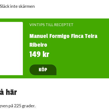
Släck inte skärmen
VINTIPS TILL RECEPTET
Manuel Formigo Finca Teira
Ribeiro
149 kr
KÖP
å här
gnen på 225 grader.