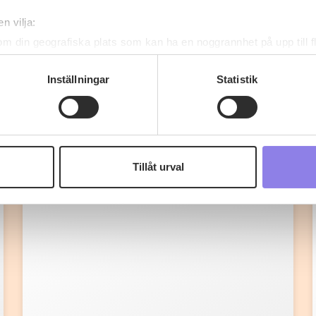
n vilja:
om din geografiska plats som kan ha en noggrannhet på upp till f
genom att aktivt skanna den för specifika kännetecken (fingeravt
rsonliga uppgifter behandlas och ställ in dina preferenser i
deta
Inställningar
Statistik
ke när som helst från cookie-förklaringen.
Fler recept
 information om alkoholdrycker.
För besök på denna webbplat
 webbplatsen intygar du att du är 25 år eller äldre.
Tillåt urval
e för att anpassa innehållet och annonserna till användarna, tillh
vår trafik. Vi vidarebefordrar även sådana identifierare och anna
nnons- och analysföretag som vi samarbetar med. Dessa kan i sin
har tillhandahållit eller som de har samlat in när du har använt 