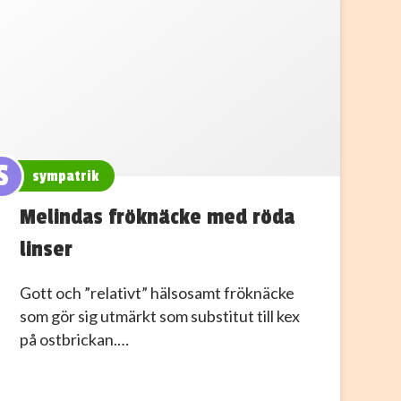
S
sympatrik
Melindas fröknäcke med röda
linser
Gott och ”relativt” hälsosamt fröknäcke
som gör sig utmärkt som substitut till kex
på ostbrickan.…