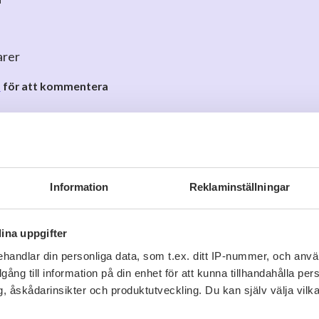
r
arer
o
för att kommentera
Information
Reklaminställningar
Viner vi tror du gillar
ina uppgifter
handlar din personliga data, som t.ex. ditt IP-nummer, och anv
illgång till information på din enhet för att kunna tillhandahålla pe
, åskådarinsikter och produktutveckling. Du kan själv välja vilk