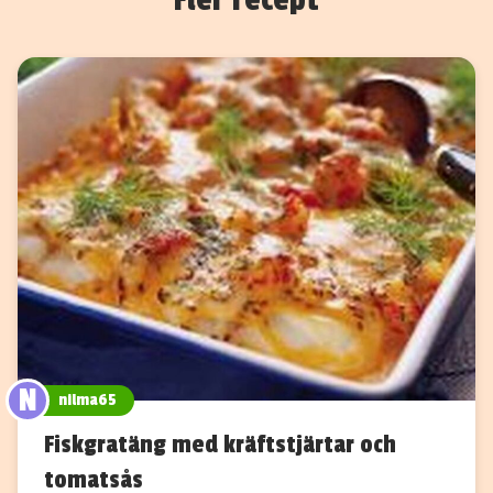
N
nilma65
Fiskgratäng med kräftstjärtar och
tomatsås