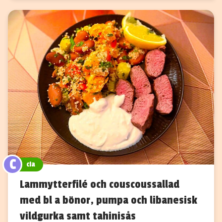
C
cia
Lammytterfilé och couscoussallad
med bl a bönor, pumpa och libanesisk
vildgurka samt tahinisås