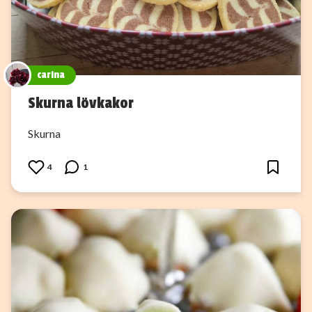
carina
Skurna lövkakor
Skurna
4
1