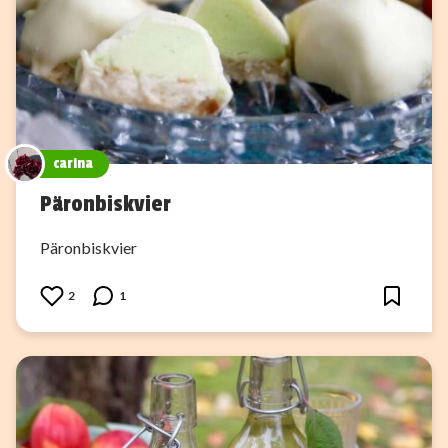
carina
Päronbiskvier
Päronbiskvier
2
1