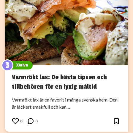
3
33alva
Varmrökt lax: De bästa tipsen och
tillbehören för en lyxig måltid
Varmrökt lax är en favorit i många svenska hem. Den
är läckert smakfull och kan…
0
0