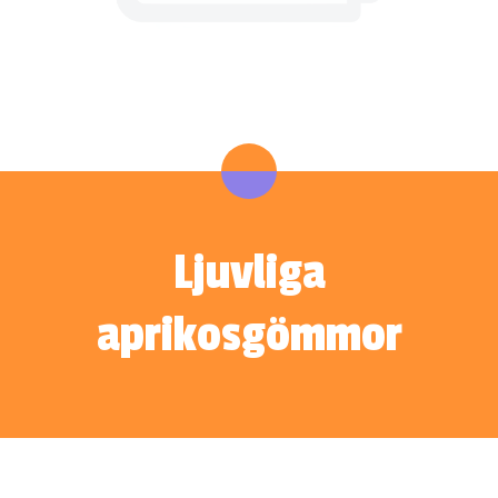
Ljuvliga
aprikosgömmor