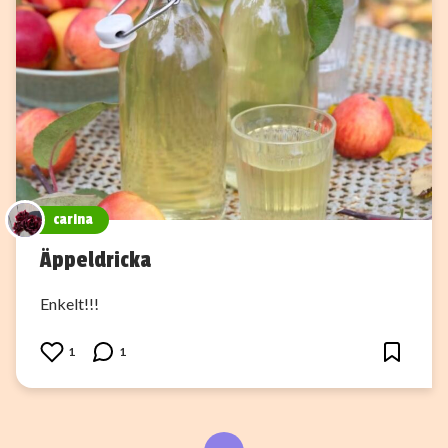
carina
Äppeldricka
Enkelt!!!
1
1