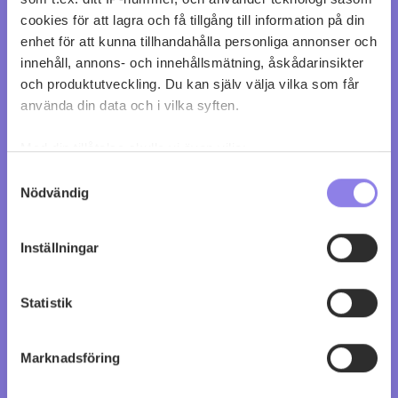
cookies för att lagra och få tillgång till information på din
enhet för att kunna tillhandahålla personliga annonser och
innehåll, annons- och innehållsmätning, åskådarinsikter
och produktutveckling. Du kan själv välja vilka som får
Crazy Cat Chenin Blanc & Muscat
använda din data och i vilka syften.
köp 99 kr
Med din tillåtelse skulle vi även vilja:
Samla in information om din geografiska plats
Samtyckesval
0
0
Nödvändig
som kan ha en noggrannhet på upp till flera meter
Identifiera din enhet genom att aktivt skanna den
för specifika kännetecken (fingeravtryck)
Inställningar
Ta reda på mer om hur dina personliga uppgifter
behandlas och ställ in dina preferenser i
detaljsektionen
.
Statistik
Du kan ändra eller dra tillbaka ditt samtycke när som
helst från cookie-förklaringen.
Marknadsföring
Denna webbplats innehåller information om
alkoholdrycker.
För besök på denna webbplats måste