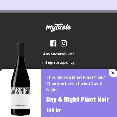
Användarvillkor
Integritetspolicy
Datapreferenser
Thought you knew Pinot Noir?
Cookiepolicy
Then you haven’t tried Day &
Night.
Day & Night Pinot Noir
Denna webbplats drivs av Vinklubben i Norden AB
© 2026 mytaste.se
149 kr