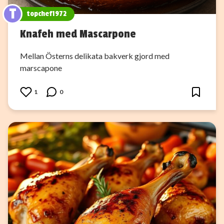
T
topchef1972
Knafeh med Mascarpone
Mellan Österns delikata bakverk gjord med
marscapone
1
0