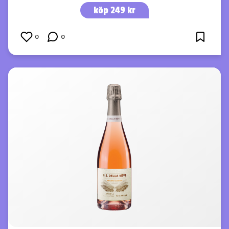
köp 249 kr
0
0