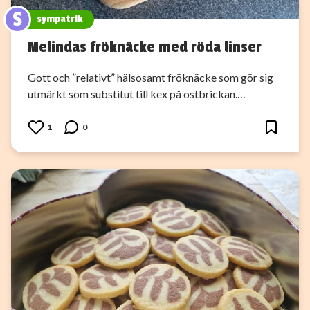
S
sympatrik
Melindas fröknäcke med röda linser
Gott och ”relativt” hälsosamt fröknäcke som gör sig
utmärkt som substitut till kex på ostbrickan.…
1
0