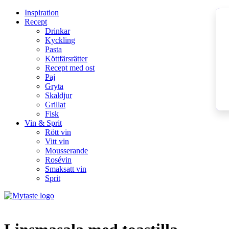
Inspiration
Recept
Drinkar
Kyckling
Pasta
Köttfärsrätter
Recept med ost
Paj
Gryta
Skaldjur
Grillat
Fisk
Vin & Sprit
Rött vin
Vitt vin
Mousserande
Rosévin
Smaksatt vin
Sprit