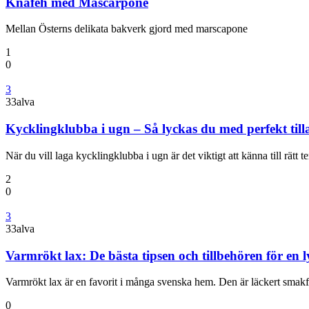
Knafeh med Mascarpone
Mellan Österns delikata bakverk gjord med marscapone
1
0
3
33alva
Kycklingklubba i ugn – Så lyckas du med perfekt til
När du vill laga kycklingklubba i ugn är det viktigt att känna till rätt
2
0
3
33alva
Varmrökt lax: De bästa tipsen och tillbehören för en l
Varmrökt lax är en favorit i många svenska hem. Den är läckert sma
0