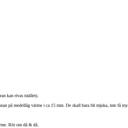
n kan rivas istället).
pannan på medellåg värme i ca 15 min. De skall bara bli mjuka, inte få my
värme. Rör om då & då.