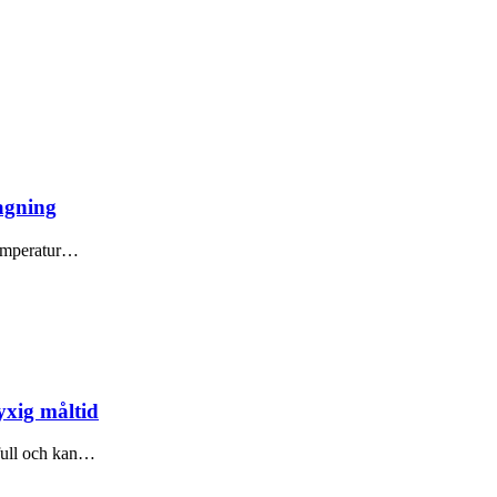
lagning
 temperatur…
yxig måltid
kfull och kan…