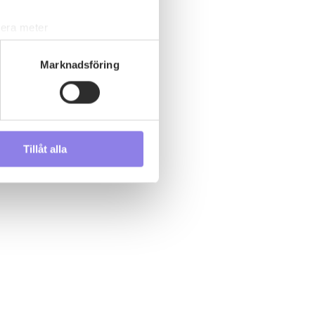
lera meter
ryck)
ljsektionen
. Du kan ändra
Marknadsföring
s måste du därför vara 25 år
Tillåt alla
andahålla funktioner för
n information från din enhet
 tur kombinera informationen
deras tjänster.