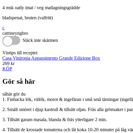
4 msk oatly imat / veg matlagningsgrädde
bladspenat, bruten (valfritt)
c
catrineyngbro
Släck inte skärmen
Vintips till receptet
Casa Vinironia Appassimento Grande Edizione Box
269 kr
KÖP
Gör så här
såhär gör du
1. Finhacka lök, vitlök, morot & ingefäran i små små tärningar (ingefära
2. Smält smöret i djup kastrull & tillsätt oljan. Fräs alla grönsaker i 
3. Tillsätt garam masala, blanda & fräs ytterligare 2 min.
4. Tillsätt de krossade tomaterna och låt koka 10-20 minuter på låg 