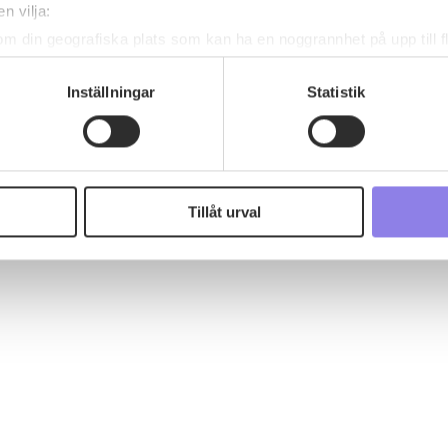
n vilja:
om din geografiska plats som kan ha en noggrannhet på upp till f
genom att aktivt skanna den för specifika kännetecken (fingeravt
rsonliga uppgifter behandlas och ställ in dina preferenser i
deta
Inställningar
Statistik
ke när som helst från cookie-förklaringen.
 information om alkoholdrycker.
För besök på denna webbplat
 webbplatsen intygar du att du är 25 år eller äldre.
Tillåt urval
e för att anpassa innehållet och annonserna till användarna, tillh
vår trafik. Vi vidarebefordrar även sådana identifierare och anna
nnons- och analysföretag som vi samarbetar med. Dessa kan i sin
har tillhandahållit eller som de har samlat in när du har använt 