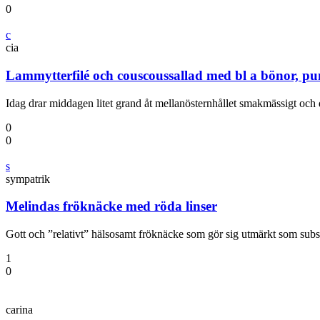
0
c
cia
Lammytterfilé och couscoussallad med bl a bönor, pu
Idag drar middagen litet grand åt mellanösternhållet smakmässigt och 
0
0
s
sympatrik
Melindas fröknäcke med röda linser
Gott och ”relativt” hälsosamt fröknäcke som gör sig utmärkt som subst
1
0
carina