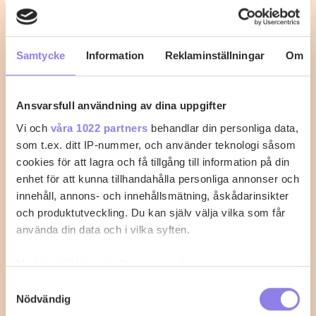
Supersemlor veganska, raw,
glutenfria och laktosfria
Samtycke
Information
Reklaminställningar
Om
Semlor Gör så här: 1. Mixa cashewnötterna till ett
mjöl med stavmixer. 2. Mixa även…
Ansvarsfull användning av dina uppgifter
Vi och
våra 1022 partners
behandlar din personliga data,
0
0
som t.ex. ditt IP-nummer, och använder teknologi såsom
cookies för att lagra och få tillgång till information på din
enhet för att kunna tillhandahålla personliga annonser och
innehåll, annons- och innehållsmätning, åskådarinsikter
och produktutveckling. Du kan själv välja vilka som får
använda din data och i vilka syften.
Med din tillåtelse skulle vi även vilja:
Samla in information om din geografiska plats
Samtyckesval
Nödvändig
som kan ha en noggrannhet på upp till flera meter