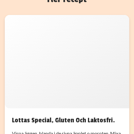
Lottas Special, Gluten Och Laktosfri.
Vispa äggen, blanda i de rivna äpplet o moroten. Mixa