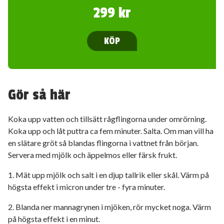
299 kr
KÖP
Gör så här
Koka upp vatten och tillsätt rågflingorna under omrörning.
Koka upp och låt puttra ca fem minuter. Salta. Om man vill ha
en slätare gröt så blandas flingorna i vattnet från början.
Servera med mjölk och äppelmos eller färsk frukt.
1. Mät upp mjölk och salt i en djup tallrik eller skål. Värm på
högsta effekt i micron under tre - fyra minuter.
2. Blanda ner mannagrynen i mjöken, rör mycket noga. Värm
på högsta effekt i en minut.