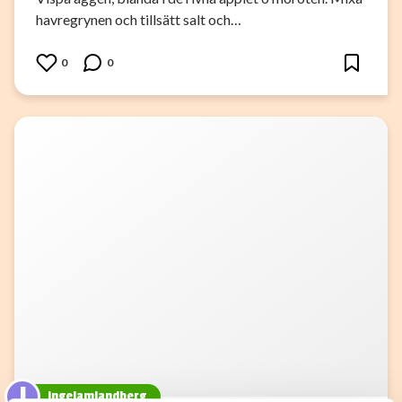
havregrynen och tillsätt salt och…
0
0
I
ingelamlandberg