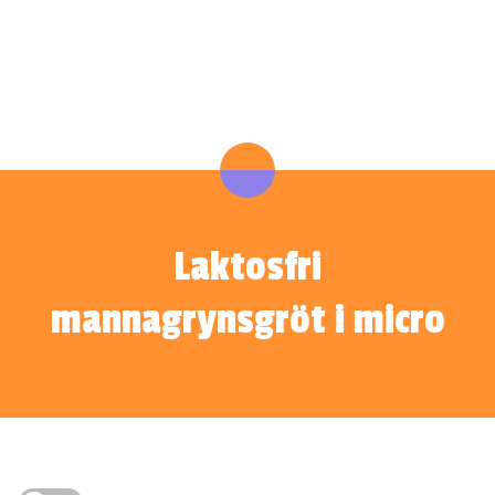
Laktosfri
mannagrynsgröt i micro