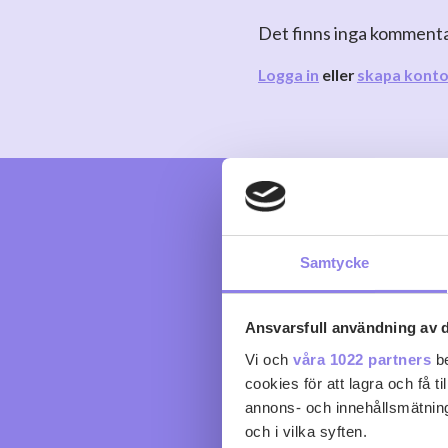
Det finns inga komment
Logga in
eller
skapa kont
Samtycke
Ansvarsfull användning av d
Vi och
våra 1022 partners
be
cookies för att lagra och få t
annons- och innehållsmätning
och i vilka syften.