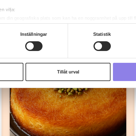
n vilja:
om din geografiska plats som kan ha en noggrannhet på upp till f
genom att aktivt skanna den för specifika kännetecken (fingeravt
rsonliga uppgifter behandlas och ställ in dina preferenser i
deta
Inställningar
Statistik
Fler recept
ke när som helst från cookie-förklaringen.
 information om alkoholdrycker.
För besök på denna webbplat
 webbplatsen intygar du att du är 25 år eller äldre.
Tillåt urval
e för att anpassa innehållet och annonserna till användarna, tillh
vår trafik. Vi vidarebefordrar även sådana identifierare och anna
nnons- och analysföretag som vi samarbetar med. Dessa kan i sin
har tillhandahållit eller som de har samlat in när du har använt 