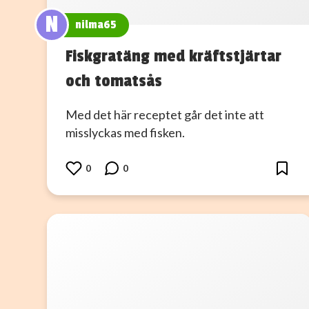
N
nilma65
Fiskgratäng med kräftstjärtar
och tomatsås
Med det här receptet går det inte att
misslyckas med fisken.
0
0