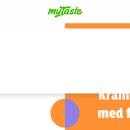
Krämi
med f