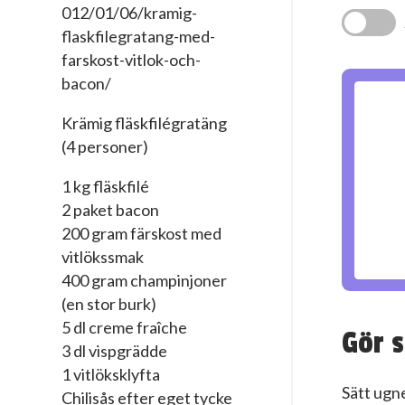
012/01/06/kramig-
flaskfilegratang-med-
farskost-vitlok-och-
bacon/
Krämig fläskfilégratäng
(4 personer)
1 kg fläskfilé
2 paket bacon
200 gram färskost med
vitlökssmak
400 gram champinjoner
(en stor burk)
5 dl creme fraîche
Gör s
3 dl vispgrädde
1 vitlöksklyfta
Sätt ugn
Chilisås efter eget tycke