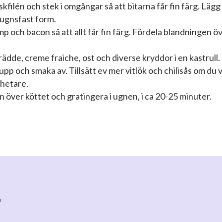
skfilén och stek i omgångar så att bitarna får fin färg. Lägg
 ugnsfast form.
p och bacon så att allt får fin färg. Fördela blandningen ö
ädde, creme fraiche, ost och diverse kryddor i en kastrull.
upp och smaka av. Tillsätt ev mer vitlök och chilisås om du vi
 hetare.
n över köttet och gratingera i ugnen, i ca 20-25 minuter.
r