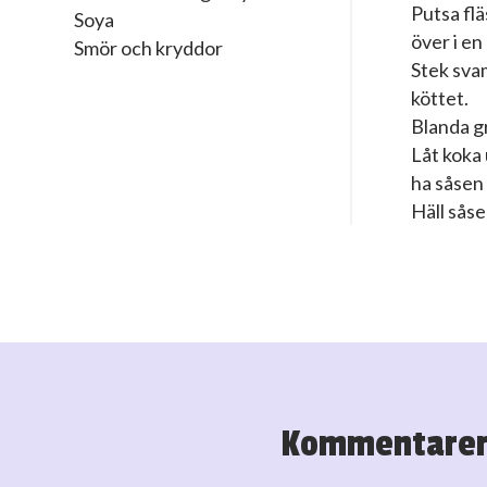
Putsa flä
Soya
över i en
Smör och kryddor
Stek svam
köttet.
Blanda gr
Låt koka 
ha såsen
Häll såse
Kommentare