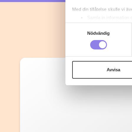
Med din tillåtelse skulle vi äve
Samla in information 
Identifiera din enhet 
Samtyckesval
Ta reda på mer om hur dina pe
Nödvändig
eller dra tillbaka ditt samtyc
Denna webbplats innehåller
eller äldre. Genom att besöka
Avvisa
Vi använder enhetsidentifierar
sociala medier och analysera 
till de sociala medier och a
med annan information som du 