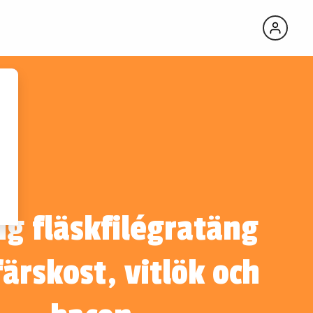
VINTIPS TILL
RECEPTET
Casa Vinironia
Appassimento
Grande
Edizione Box
g fläskfilégratäng
ärskost, vitlök och