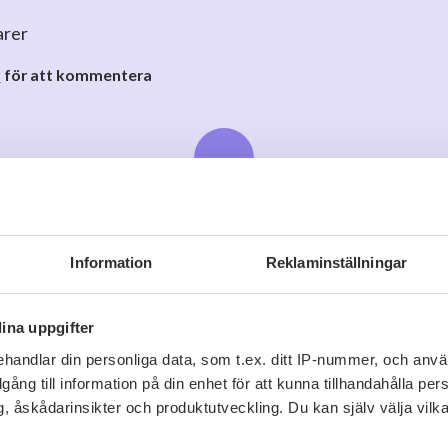
arer
o
för att kommentera
Information
Reklaminställningar
Viner vi tror du gillar
ina uppgifter
handlar din personliga data, som t.ex. ditt IP-nummer, och anv
illgång till information på din enhet för att kunna tillhandahålla pe
, åskådarinsikter och produktutveckling. Du kan själv välja vilk