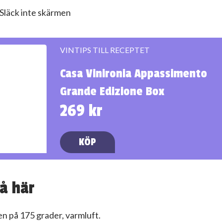
Släck inte skärmen
VINTIPS TILL RECEPTET
Casa Vinironia Appassimento
Grande Edizione Box
269 kr
KÖP
å här
en på 175 grader, varmluft.