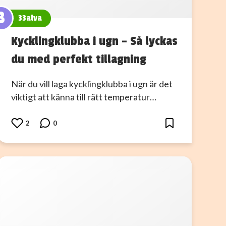
3
33alva
Kycklingklubba i ugn – Så lyckas
du med perfekt tillagning
När du vill laga kycklingklubba i ugn är det
viktigt att känna till rätt temperatur…
2
0