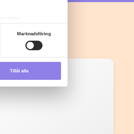
lera meter
ryck)
ljsektionen
. Du kan ändra
Marknadsföring
s måste du därför vara 25 år
Tillåt alla
andahålla funktioner för
n information från din enhet
 tur kombinera informationen
deras tjänster.