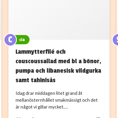
C
cia
Lammytterfilé och
couscoussallad med bl a bönor,
pumpa och libanesisk vildgurka
samt tahinisås
Idag drar middagen litet grand åt
mellanösternhållet smakmässigt och det
är något vi gillar mycket.…