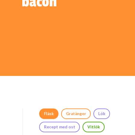
bacon
Fläsk
Gratänger
Lök
Recept med ost
Vitlök