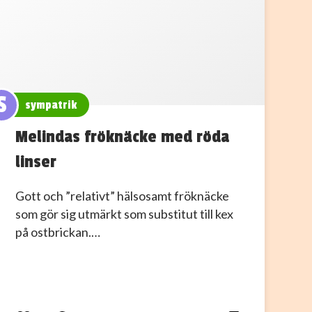
S
sympatrik
Melindas fröknäcke med röda
linser
Gott och ”relativt” hälsosamt fröknäcke
som gör sig utmärkt som substitut till kex
på ostbrickan.…