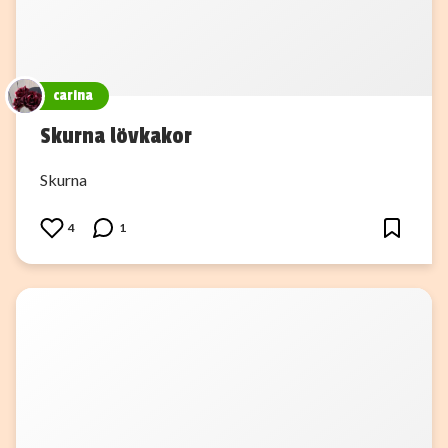
carina
Skurna lövkakor
Skurna
4
1