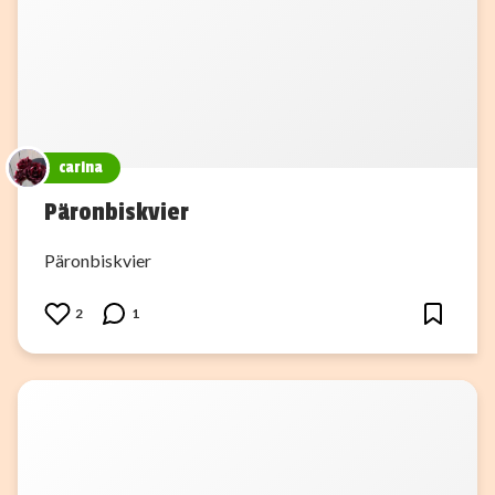
carina
Päronbiskvier
Päronbiskvier
2
1