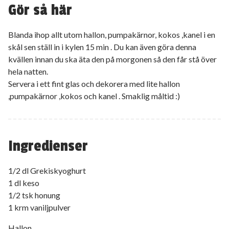
Gör så här
Blanda ihop allt utom hallon, pumpakärnor, kokos ,kanel i en
skål sen ställ in i kylen 15 min . Du kan även göra denna
kvällen innan du ska äta den på morgonen så den får stå över
hela natten.
Servera i ett fint glas och dekorera med lite hallon
,pumpakärnor ,kokos och kanel . Smaklig måltid :)
Ingredienser
1/2 dl Grekiskyoghurt
1 dl keso
1/2 tsk honung
1 krm vaniljpulver
Hallon