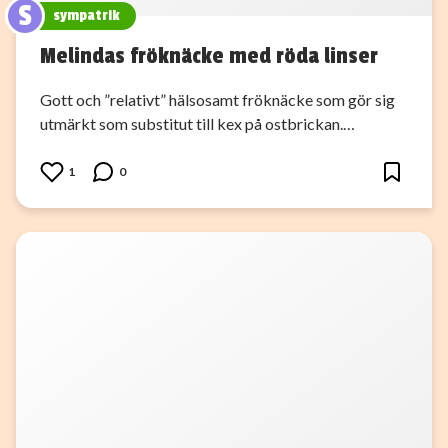
S
sympatrik
Melindas fröknäcke med röda linser
Gott och ”relativt” hälsosamt fröknäcke som gör sig
utmärkt som substitut till kex på ostbrickan.…
1
0