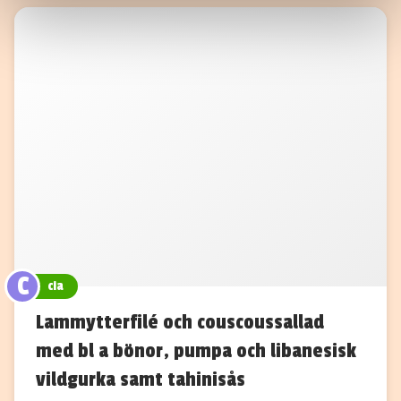
information som du har tillhandahållit eller som de har
samlat in när du har använt deras tjänster.
C
cia
Lammytterfilé och couscoussallad
med bl a bönor, pumpa och libanesisk
vildgurka samt tahinisås