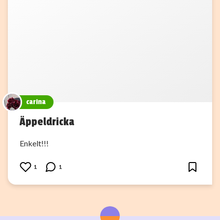
carina
Äppeldricka
Enkelt!!!
1
1