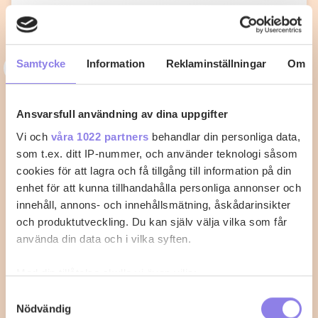
3
Samtycke
Information
Reklaminställningar
Om
33alva
Kycklingklubba i ugn – Så lyckas du
Ansvarsfull användning av dina uppgifter
med perfekt tillagning
Vi och
våra 1022 partners
behandlar din personliga data,
När du vill laga kycklingklubba i ugn är det viktigt att
som t.ex. ditt IP-nummer, och använder teknologi såsom
känna till rätt temperatur…
cookies för att lagra och få tillgång till information på din
enhet för att kunna tillhandahålla personliga annonser och
2
0
innehåll, annons- och innehållsmätning, åskådarinsikter
och produktutveckling. Du kan själv välja vilka som får
använda din data och i vilka syften.
Med din tillåtelse skulle vi även vilja:
Samla in information om din geografiska plats
Samtyckesval
Nödvändig
som kan ha en noggrannhet på upp till flera meter