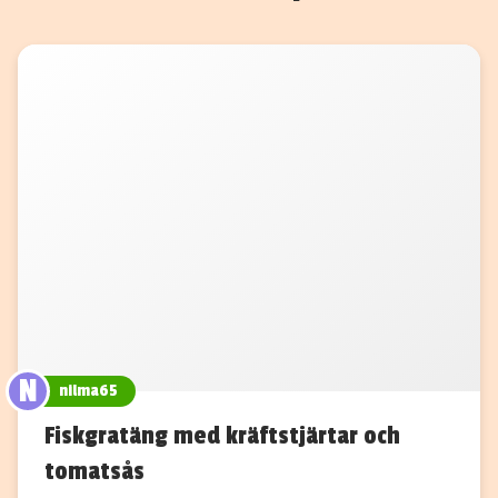
N
nilma65
Fiskgratäng med kräftstjärtar och
tomatsås