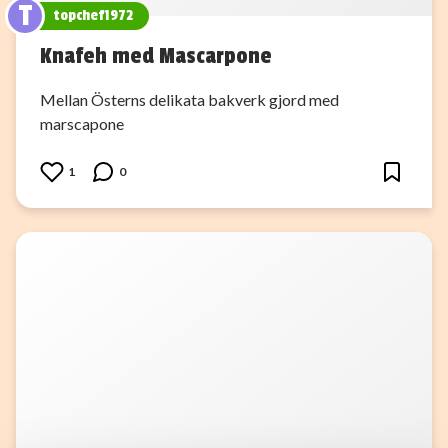
T
topchef1972
Knafeh med Mascarpone
Mellan Österns delikata bakverk gjord med
marscapone
1
0