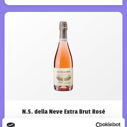
N.S. della Neve Extra Brut Rosé
köp 299 kr