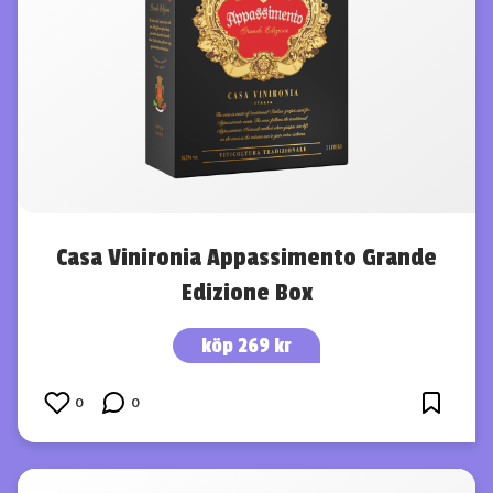
Casa Vinironia Appassimento Grande
Edizione Box
köp 269 kr
0
0