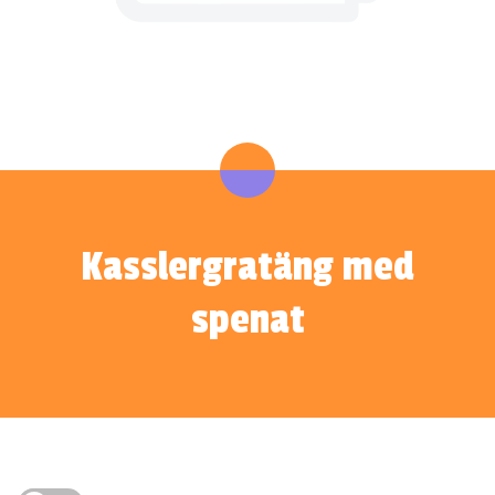
Kasslergratäng med
spenat