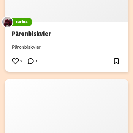
carina
Päronbiskvier
Päronbiskvier
2
1