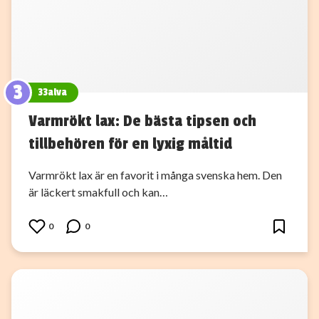
3
33alva
Varmrökt lax: De bästa tipsen och
tillbehören för en lyxig måltid
Varmrökt lax är en favorit i många svenska hem. Den
är läckert smakfull och kan…
0
0