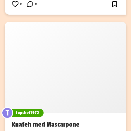
0
0
T
topchef1972
Knafeh med Mascarpone