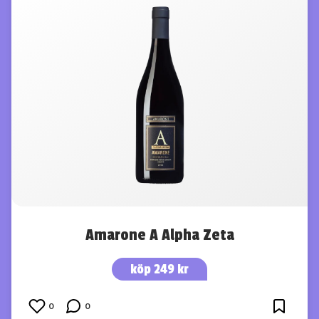
Amarone A Alpha Zeta
köp 249 kr
0
0