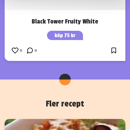
samlat in när du har använt deras tjänster.
Black Tower Fruity White
köp 75 kr
0
0
Fler recept