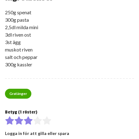
250g spenat
300g pasta
2,5dl milda mini
3dl riven ost
3st ägg
muskot riven
salt och peppar
300g kassler
Gratänger
Betyg (
1
röster)
Logga in för att gilla eller spara