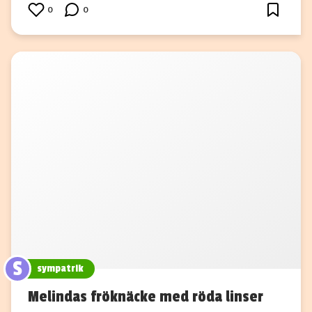
0
0
S
sympatrik
Melindas fröknäcke med röda linser