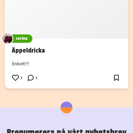
carina
Äppeldricka
Enkelt!!!
1
1
Prenumerera på vårt nyhetsbrev