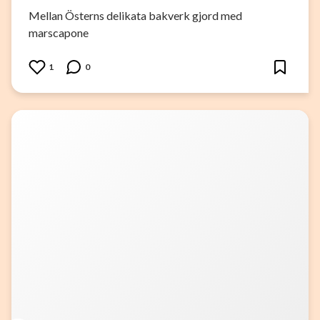
Mellan Österns delikata bakverk gjord med
marscapone
1
0