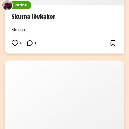
carina
Skurna lövkakor
Skurna
4
1