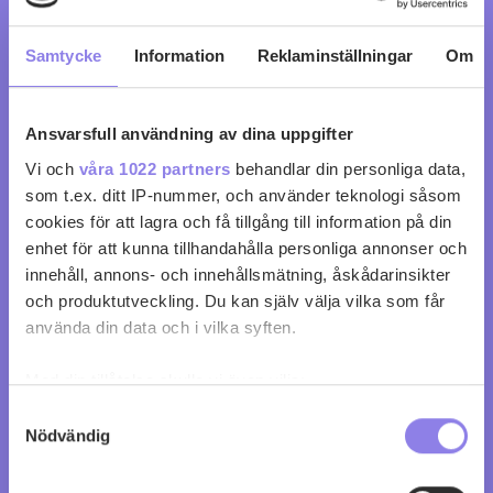
0
0
Samtycke
Information
Reklaminställningar
Om
Ansvarsfull användning av dina uppgifter
Vi och
våra 1022 partners
behandlar din personliga data,
som t.ex. ditt IP-nummer, och använder teknologi såsom
cookies för att lagra och få tillgång till information på din
enhet för att kunna tillhandahålla personliga annonser och
innehåll, annons- och innehållsmätning, åskådarinsikter
och produktutveckling. Du kan själv välja vilka som får
använda din data och i vilka syften.
Med din tillåtelse skulle vi även vilja:
Samla in information om din geografiska plats
Samtyckesval
Nödvändig
som kan ha en noggrannhet på upp till flera meter
Identifiera din enhet genom att aktivt skanna den
för specifika kännetecken (fingeravtryck)