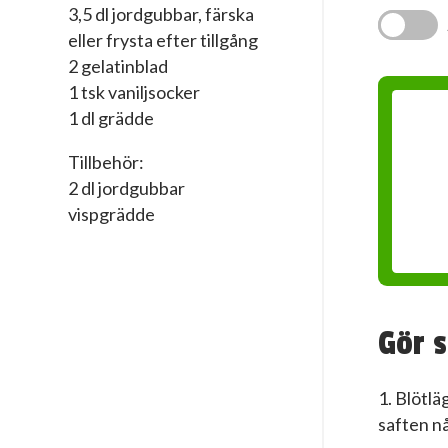
3,5 dl jordgubbar, färska
eller frysta efter tillgång
2 gelatinblad
1 tsk vaniljsocker
1 dl grädde
Tillbehör:
2 dl jordgubbar
vispgrädde
Gör s
1. Blötlä
saften n