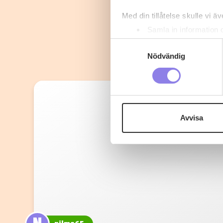
Med din tillåtelse skulle vi äve
Samla in information 
Identifiera din enhet 
Samtyckesval
Ta reda på mer om hur dina pe
Nödvändig
eller dra tillbaka ditt samtyc
Denna webbplats innehåller
eller äldre. Genom att besöka
Avvisa
Vi använder enhetsidentifierar
sociala medier och analysera 
till de sociala medier och a
med annan information som du 