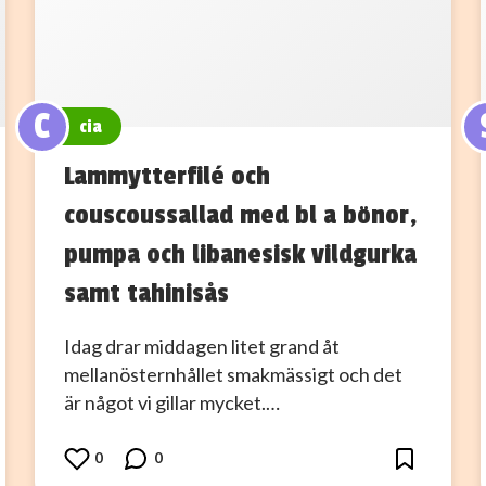
C
cia
Lammytterfilé och
couscoussallad med bl a bönor,
pumpa och libanesisk vildgurka
samt tahinisås
Idag drar middagen litet grand åt
mellanösternhållet smakmässigt och det
är något vi gillar mycket.…
0
0