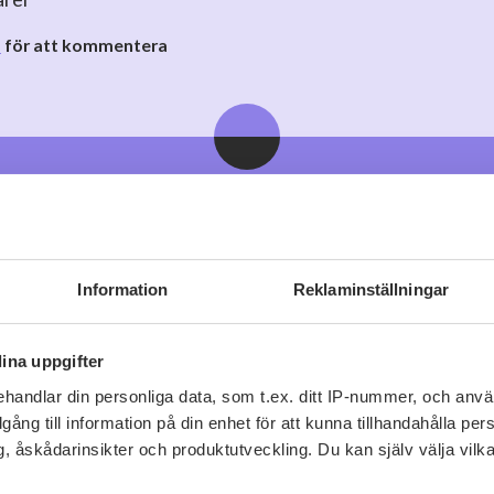
o
för att kommentera
Viner vi tror du gillar
Information
Reklaminställningar
ina uppgifter
handlar din personliga data, som t.ex. ditt IP-nummer, och anv
illgång till information på din enhet för att kunna tillhandahålla pe
, åskådarinsikter och produktutveckling. Du kan själv välja vilk