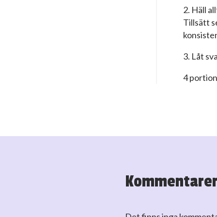
2. Häll al
Tillsätt 
konsiste
3. Låt s
4 portio
Kommentare
Det finns inga komment