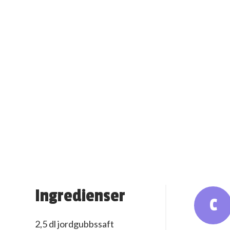
Ingredienser
C
2,5 dl jordgubbssaft