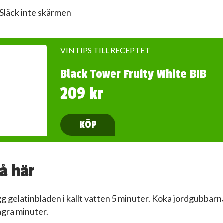
Släck inte skärmen
VINTIPS TILL RECEPTET
Black Tower Fruity White BIB
209 kr
KÖP
å här
gg gelatinbladen i kallt vatten 5 minuter. Koka jordgubbarna
ågra minuter.