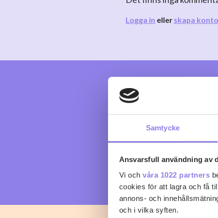
Logga in
eller
skapa kont
Samtycke
Ansvarsfull användning av d
Vi och
våra 1022 partners
be
cookies för att lagra och få t
annons- och innehållsmätning
och i vilka syften.