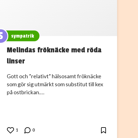
S
sympatrik
Melindas fröknäcke med röda
linser
Gott och ”relativt” hälsosamt fröknäcke
som gör sig utmärkt som substitut till kex
på ostbrickan.…
1
0