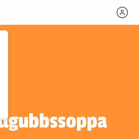
VINTIPS
TILL
RECEPTET
Black
Tower
Fruity
White
BIB
rdgubbssoppa