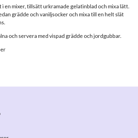
lt i en mixer, tillsätt urkramade gelatinblad och mixa lätt.
sedan grädde och vaniljsocker och mixa till en helt slät
ns.
valna och servera med vispad grädde och jordgubbar.
ner
r
arer