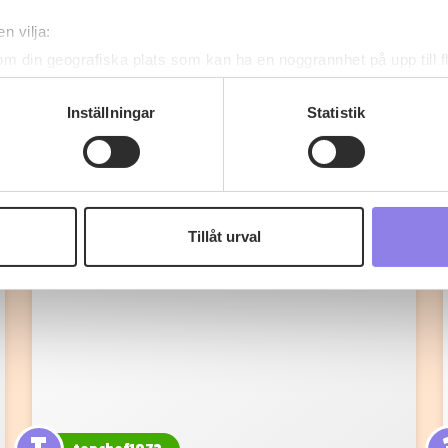
n vilja:
om din geografiska plats som kan ha en noggrannhet på upp till f
genom att aktivt skanna den för specifika kännetecken (fingeravt
Fler recept
rsonliga uppgifter behandlas och ställ in dina preferenser i
deta
Inställningar
Statistik
ke när som helst från cookie-förklaringen.
 information om alkoholdrycker.
För besök på denna webbplat
 webbplatsen intygar du att du är 25 år eller äldre.
Tillåt urval
e för att anpassa innehållet och annonserna till användarna, tillh
vår trafik. Vi vidarebefordrar även sådana identifierare och anna
nnons- och analysföretag som vi samarbetar med. Dessa kan i sin
har tillhandahållit eller som de har samlat in när du har använt 