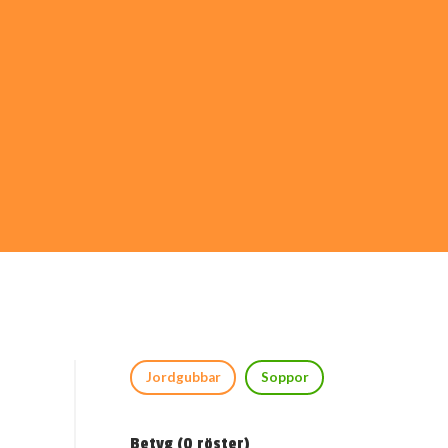
Jordgubbar
Soppor
Betyg (
0
röster)