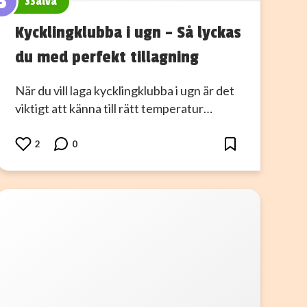
3
33alva
Kycklingklubba i ugn – Så lyckas
du med perfekt tillagning
När du vill laga kycklingklubba i ugn är det
viktigt att känna till rätt temperatur…
2
0