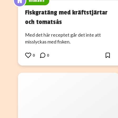
N
nilma65
Fiskgratäng med kräftstjärtar
och tomatsås
Med det här receptet går det inte att
misslyckas med fisken.
0
0