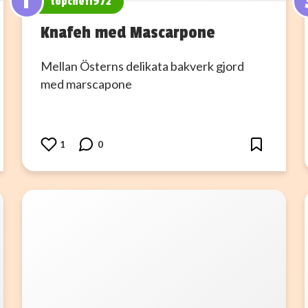
T
topchef1972
Knafeh med Mascarpone
Mellan Österns delikata bakverk gjord
med marscapone
1
0