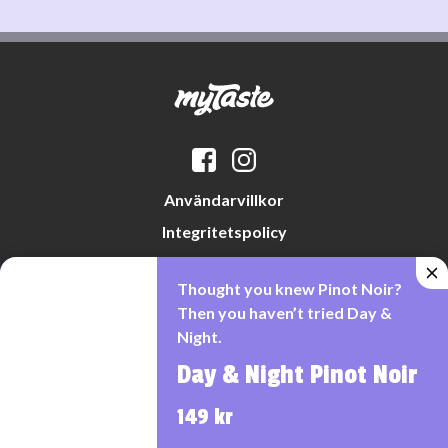
Användarvillkor
Integritetspolicy
Datapreferenser
Thought you knew Pinot Noir?
Cookiepolicy
Then you haven’t tried Day &
Night.
Day & Night Pinot Noir
Denna webbplats drivs av Vinklubben i Norden AB
© 2026 mytaste.se
149 kr