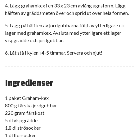
4. Lägg grahamkex i en 33 x 23 cm avlång ugnsform. Lägg
hälften av gräddsmeten över och sprid ut över hela formen.
5. Lägg på hälften av jordgubbarna följt av ytterligare ett
lager med grahamkex. Avsluta med ytterligare ett lager
vispgrädde och jordgubbar.
6. Låt stå i kylen i 4-5 timmar. Servera och njut!
Ingredienser
1 paket Graham-kex
800 g färska jordgubbar
220 gram färskost
5 dl vispgrädde
1,8 dl strösocker
1 dl florsocker