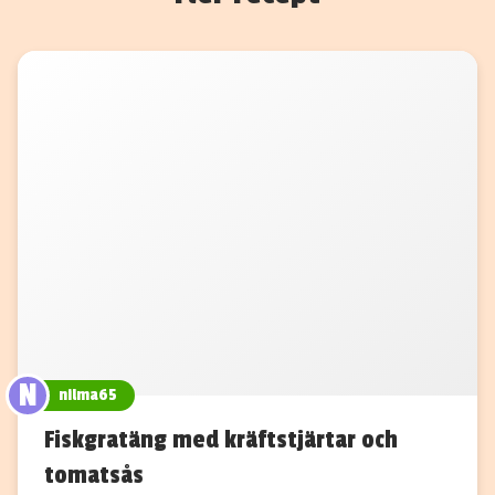
N
nilma65
Fiskgratäng med kräftstjärtar och
tomatsås