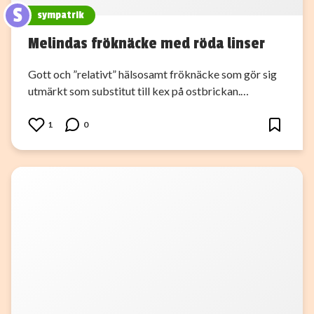
S
sympatrik
Melindas fröknäcke med röda linser
Gott och ”relativt” hälsosamt fröknäcke som gör sig
utmärkt som substitut till kex på ostbrickan.…
1
0