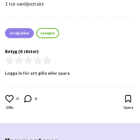
1 tsk vaniljextrakt
Jordgubbar
Lasagne
Betyg (
0
röster)
Logga in för att gilla eller spara
0
0