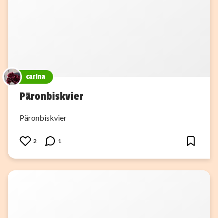
carina
Päronbiskvier
Päronbiskvier
2
1