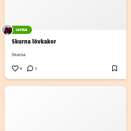
carina
Skurna lövkakor
Skurna
4
1