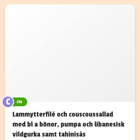
C
cia
Lammytterfilé och couscoussallad
med bl a bönor, pumpa och libanesisk
vildgurka samt tahinisås