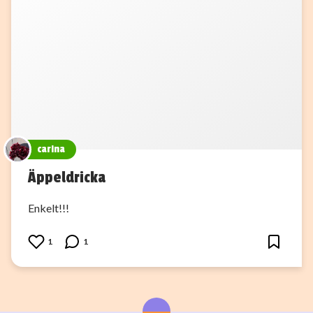
carina
Äppeldricka
Enkelt!!!
1
1