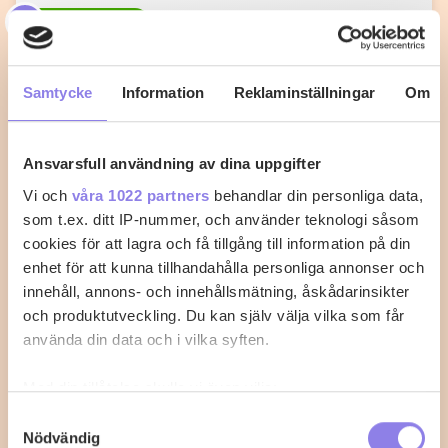
T
topchef1972
Knafeh med Mascarpone
Samtycke
Information
Reklaminställningar
Om
Mellan Österns delikata bakverk gjord med
marscapone
Ansvarsfull användning av dina uppgifter
1
0
Vi och
våra 1022 partners
behandlar din personliga data,
som t.ex. ditt IP-nummer, och använder teknologi såsom
cookies för att lagra och få tillgång till information på din
enhet för att kunna tillhandahålla personliga annonser och
innehåll, annons- och innehållsmätning, åskådarinsikter
och produktutveckling. Du kan själv välja vilka som får
använda din data och i vilka syften.
Med din tillåtelse skulle vi även vilja:
Samla in information om din geografiska plats
Samtyckesval
Nödvändig
som kan ha en noggrannhet på upp till flera meter