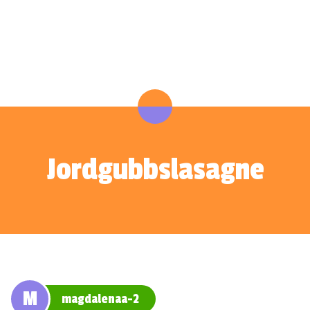
Jordgubbslasagne
M
magdalenaa-2