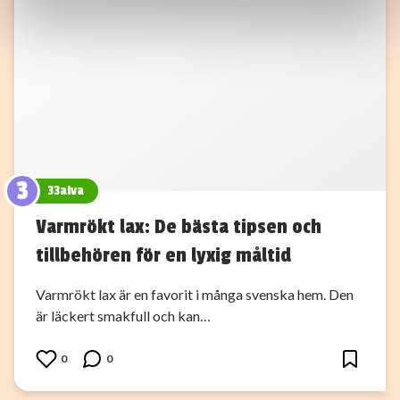
Dessa kan i sin tur kombinera informationen med annan
information som du har tillhandahållit eller som de har
samlat in när du har använt deras tjänster.
3
33alva
Varmrökt lax: De bästa tipsen och
tillbehören för en lyxig måltid
Varmrökt lax är en favorit i många svenska hem. Den
är läckert smakfull och kan…
0
0