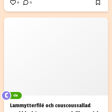
0
0
C
cia
Lammytterfilé och couscoussallad