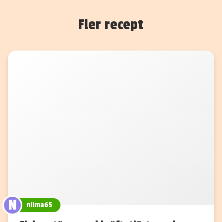
Fler recept
N
nilma65