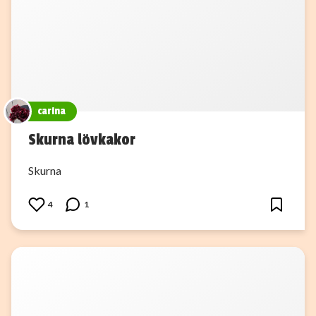
carina
Skurna lövkakor
Skurna
4
1