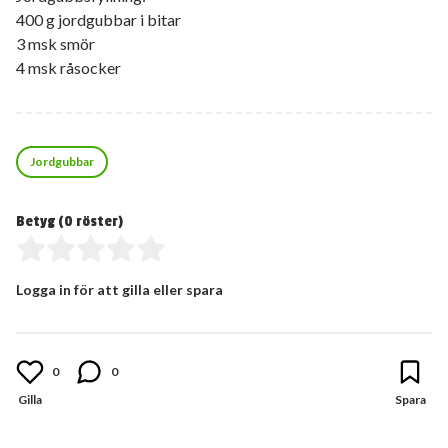
400 g jordgubbar i bitar
3 msk smör
4 msk råsocker
Jordgubbar
Betyg (
0
röster)
Logga in för att gilla eller spara
0
0