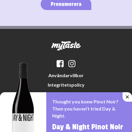
Prenumerera
Användarvillkor
Integritetspolicy
Datapreferenser
Thought you knew Pinot Noir?
Cookiepolicy
Then you haven’t tried Day &
Night.
Day & Night Pinot Noir
Denna webbplats drivs av Vinklubben i Norden AB