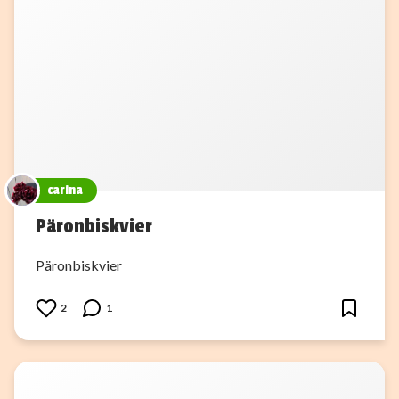
carina
Päronbiskvier
Päronbiskvier
2
1