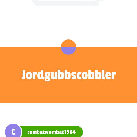
Jordgubbscobbler
C
combatwombat1964