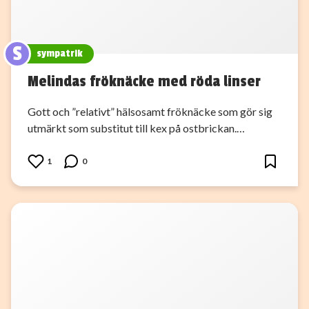
S
sympatrik
Melindas fröknäcke med röda linser
Gott och ”relativt” hälsosamt fröknäcke som gör sig
utmärkt som substitut till kex på ostbrickan.…
1
0