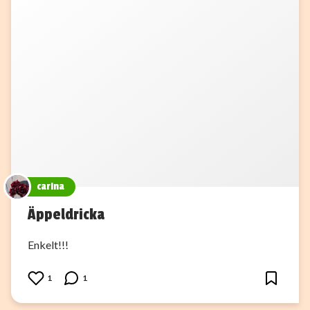
carina
Äppeldricka
Enkelt!!!
1
1