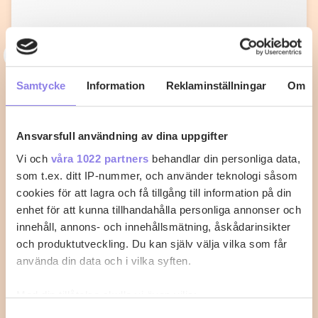
T
topchef1972
Knafeh med Mascarpone
Samtycke
Information
Reklaminställningar
Om
Mellan Österns delikata bakverk gjord med
marscapone
Ansvarsfull användning av dina uppgifter
Vi och
våra 1022 partners
behandlar din personliga data,
1
0
som t.ex. ditt IP-nummer, och använder teknologi såsom
cookies för att lagra och få tillgång till information på din
enhet för att kunna tillhandahålla personliga annonser och
innehåll, annons- och innehållsmätning, åskådarinsikter
och produktutveckling. Du kan själv välja vilka som får
använda din data och i vilka syften.
Med din tillåtelse skulle vi även vilja:
Samla in information om din geografiska plats
Samtyckesval