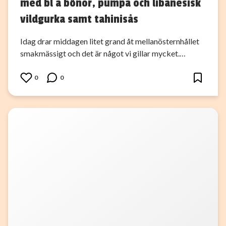
med bl a bönor, pumpa och libanesisk
vildgurka samt tahinisås
Idag drar middagen litet grand åt mellanösternhållet
smakmässigt och det är något vi gillar mycket.…
0
0