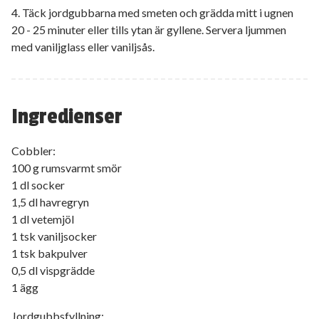
4. Täck jordgubbarna med smeten och grädda mitt i ugnen
20 - 25 minuter eller tills ytan är gyllene. Servera ljummen
med vaniljglass eller vaniljsås.
Ingredienser
Cobbler:
100 g rumsvarmt smör
1 dl socker
1,5 dl havregryn
1 dl vetemjöl
1 tsk vaniljsocker
1 tsk bakpulver
0,5 dl vispgrädde
1 ägg
Jordgubbsfyllning: