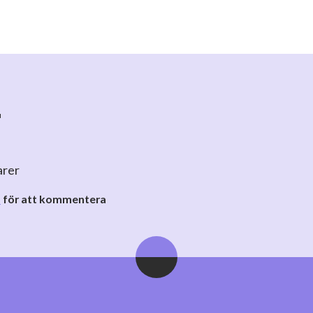
r
arer
o
för att kommentera