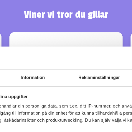
Viner vi tror du gillar
Information
Reklaminställningar
ina uppgifter
handlar din personliga data, som t.ex. ditt IP-nummer, och anv
illgång till information på din enhet för att kunna tillhandahålla pe
, åskådarinsikter och produktutveckling. Du kan själv välja vilk
Manuel Formigo Finca Teira