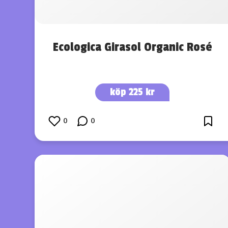
Ecologica Girasol Organic Rosé
köp 225 kr
0
0