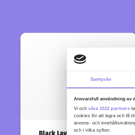
Samtycke
Ansvarsfull användning av d
Vi och
våra 1022 partners
be
cookies för att lagra och få t
annons- och innehållsmätning
och i vilka syften.
Black Lava Collis Heritage