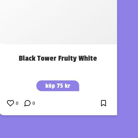
Black Tower Fruity White
köp 75 kr
0
0