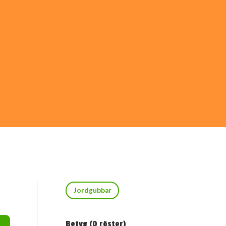
Jordgubbar
Betyg (
0
röster)