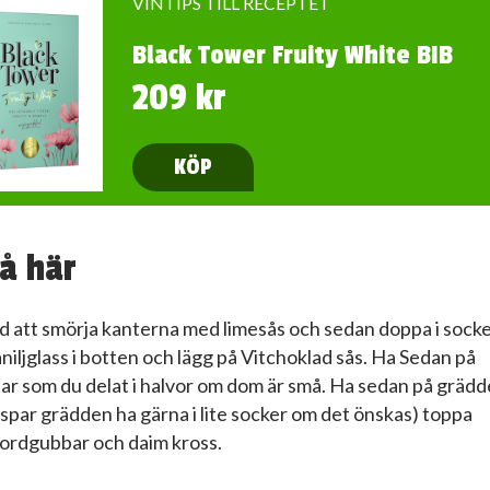
VINTIPS TILL RECEPTET
Black Tower Fruity White BIB
209 kr
KÖP
å här
d att smörja kanterna med limesås och sedan doppa i socke
aniljglass i botten och lägg på Vitchoklad sås. Ha Sedan på
ar som du delat i halvor om dom är små. Ha sedan på grädd
ispar grädden ha gärna i lite socker om det önskas) toppa
 jordgubbar och daim kross.