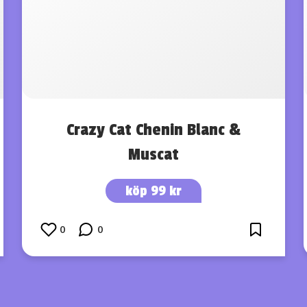
Crazy Cat Chenin Blanc &
Muscat
köp 99 kr
0
0