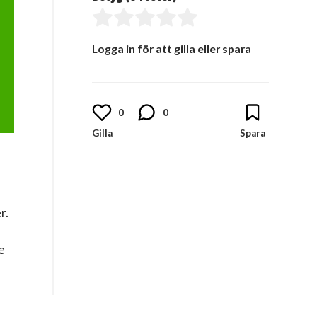
Logga in för att gilla eller spara
0
0
r.
e