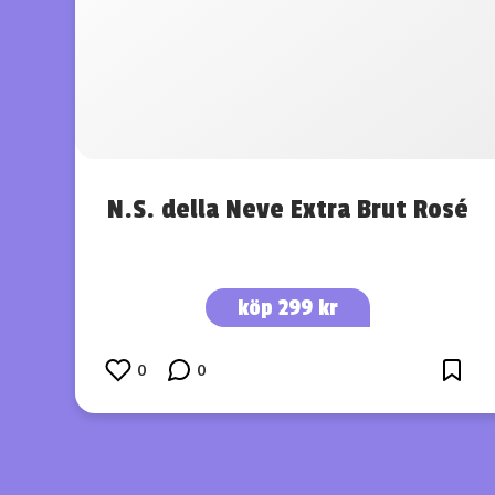
N.S. della Neve Extra Brut Rosé
köp 299 kr
0
0