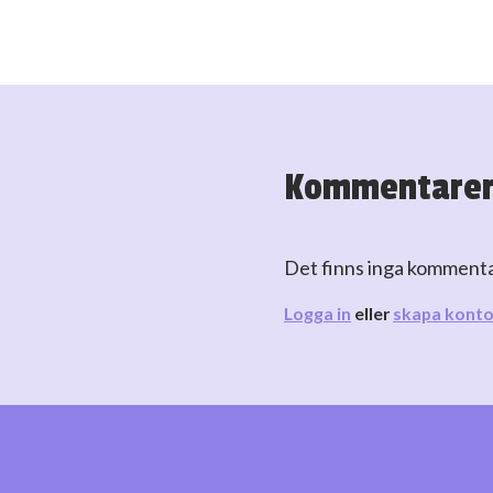
Kommentare
Det finns inga komment
Logga in
eller
skapa kont