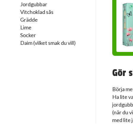
Jordgubbar
Vitchoklad sås
Grädde
Lime
Socker
Daim (vilket smak du vill)
Gör s
Börja me
Ha lite v
jordgubb
(när du v
med lite