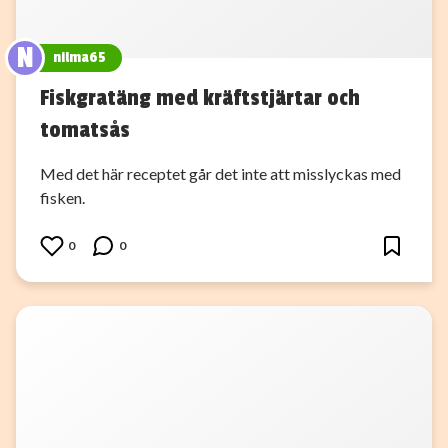
N
nilma65
Fiskgratäng med kräftstjärtar och
tomatsås
Med det här receptet går det inte att misslyckas med
fisken.
0
0