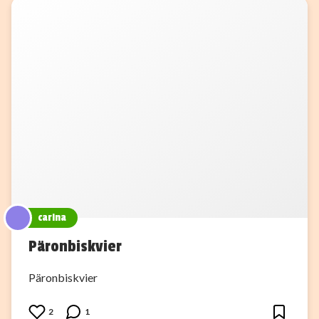
carina
Päronbiskvier
Päronbiskvier
2
1