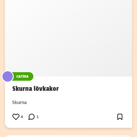
carina
Skurna lövkakor
Skurna
4
1