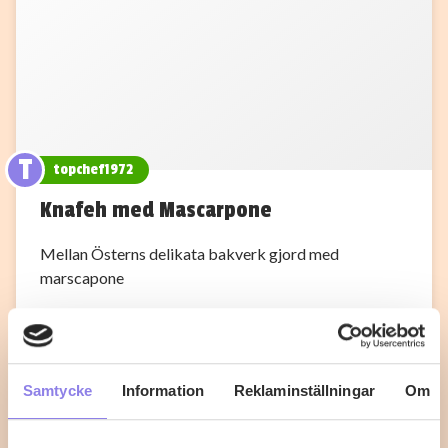
T
topchef1972
Knafeh med Mascarpone
Mellan Österns delikata bakverk gjord med
marscapone
1
0
Samtycke
Information
Reklaminställningar
Om