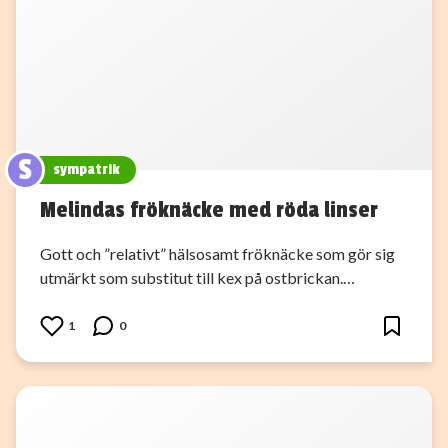
S
sympatrik
Melindas fröknäcke med röda linser
Gott och ”relativt” hälsosamt fröknäcke som gör sig
utmärkt som substitut till kex på ostbrickan.…
1
0