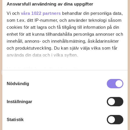
Ansvarsfull användning av dina uppgifter
Vi och
våra 1022 partners
behandlar din personliga data,
som t.ex. ditt IP-nummer, och använder teknologi såsom
cookies för att lagra och få tillgång till information på din
enhet för att kunna tillhandahålla personliga annonser och
innehåll, annons- och innehållsmätning, åskådarinsikter
och produktutveckling. Du kan själv välja vilka som får
använda din data och i vilka syften.
Med din tillåtelse skulle vi även vilja:
3
33alva
Samla in information om din geografiska plats
Samtyckesval
Kycklingklubba i ugn – Så lyckas du
Nödvändig
som kan ha en noggrannhet på upp till flera meter
Identifiera din enhet genom att aktivt skanna den
med perfekt tillagning
för specifika kännetecken (fingeravtryck)
Inställningar
När du vill laga kycklingklubba i ugn är det viktigt att
Ta reda på mer om hur dina personliga uppgifter
känna till rätt temperatur…
behandlas och ställ in dina preferenser i
detaljsektionen
.
Statistik
Du kan ändra eller dra tillbaka ditt samtycke när som
helst från cookie-förklaringen.
2
0