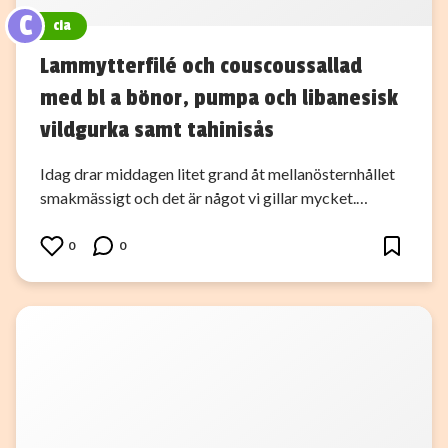
C
cia
Lammytterfilé och couscoussallad
med bl a bönor, pumpa och libanesisk
vildgurka samt tahinisås
Idag drar middagen litet grand åt mellanösternhållet
smakmässigt och det är något vi gillar mycket.…
0
0