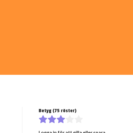
Betyg (
75
röster)
Logga in för att gilla eller spara