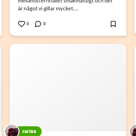
mellanösternhållet smakmässigt och det
är något vi gillar mycket.…
0
0
carina