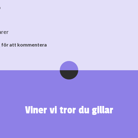
r
arer
o
för att kommentera
Viner vi tror du gillar