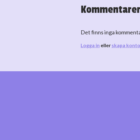
Kommentare
Det finns inga komment
Logga in
eller
skapa kont