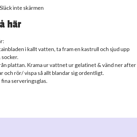
Släck inte skärmen
å här
r:
ainbladen i kallt vatten, ta fram en kastrull och sjud upp
 socker.
rån plattan. Krama ur vattnet ur gelatinet & vänd ner after
ar och rör/ vispa så allt blandar sig ordentligt.
i fina serveringsglas.