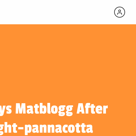
ys Matblogg After
ght-pannacotta