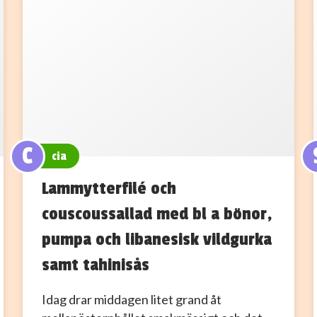
C
cia
Lammytterfilé och
couscoussallad med bl a bönor,
pumpa och libanesisk vildgurka
samt tahinisås
Idag drar middagen litet grand åt