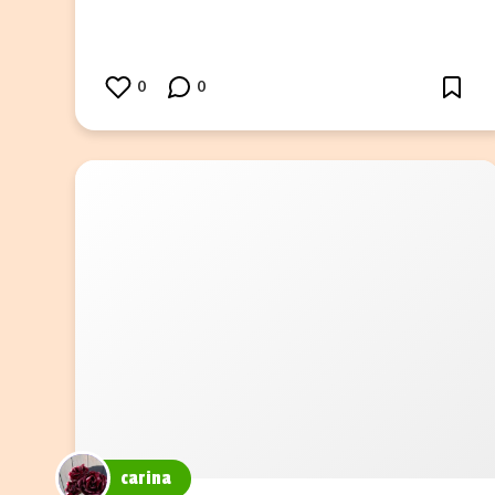
0
0
carina