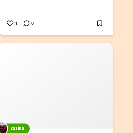
1
0
carina