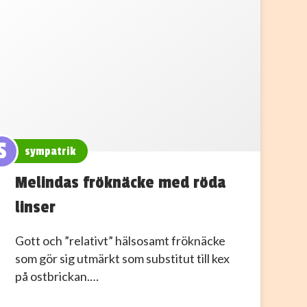
S
sympatrik
Melindas fröknäcke med röda
linser
Gott och ”relativt” hälsosamt fröknäcke
som gör sig utmärkt som substitut till kex
på ostbrickan.…