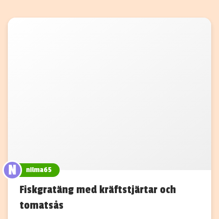
N
nilma65
Fiskgratäng med kräftstjärtar och
tomatsås