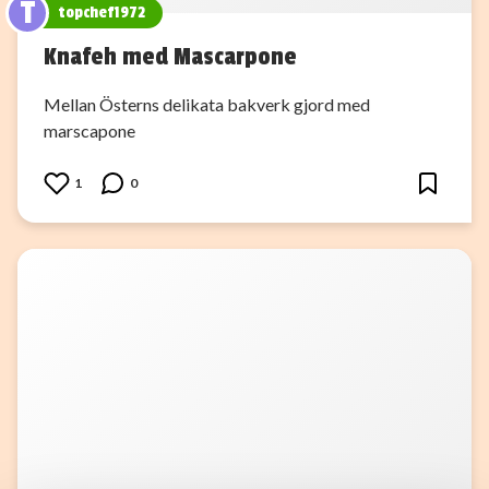
T
topchef1972
Knafeh med Mascarpone
Mellan Österns delikata bakverk gjord med
marscapone
1
0