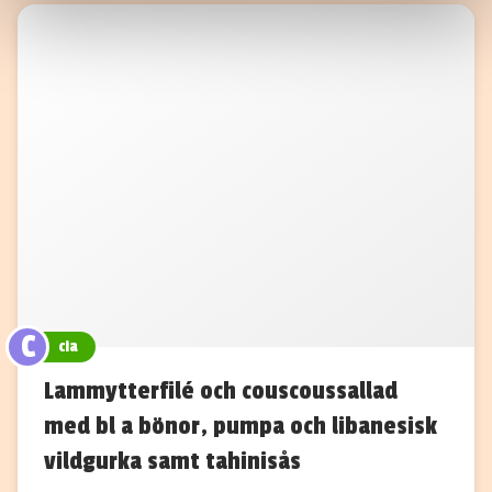
information som du har tillhandahållit eller som de har
samlat in när du har använt deras tjänster.
C
cia
Lammytterfilé och couscoussallad
med bl a bönor, pumpa och libanesisk
vildgurka samt tahinisås