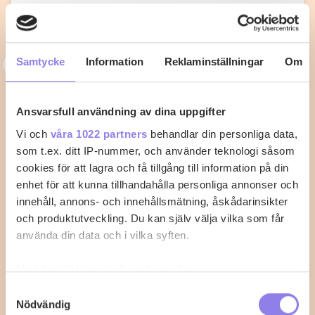
3
Samtycke
Information
Reklaminställningar
Om
33alva
Kycklingklubba i ugn – Så lyckas du
Ansvarsfull användning av dina uppgifter
med perfekt tillagning
Vi och
våra 1022 partners
behandlar din personliga data,
När du vill laga kycklingklubba i ugn är det viktigt att
som t.ex. ditt IP-nummer, och använder teknologi såsom
känna till rätt temperatur…
cookies för att lagra och få tillgång till information på din
enhet för att kunna tillhandahålla personliga annonser och
2
0
innehåll, annons- och innehållsmätning, åskådarinsikter
och produktutveckling. Du kan själv välja vilka som får
använda din data och i vilka syften.
Med din tillåtelse skulle vi även vilja:
Samla in information om din geografiska plats
Samtyckesval
Nödvändig
som kan ha en noggrannhet på upp till flera meter