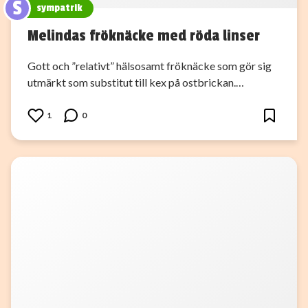
S
sympatrik
Melindas fröknäcke med röda linser
Gott och ”relativt” hälsosamt fröknäcke som gör sig
utmärkt som substitut till kex på ostbrickan.…
1
0