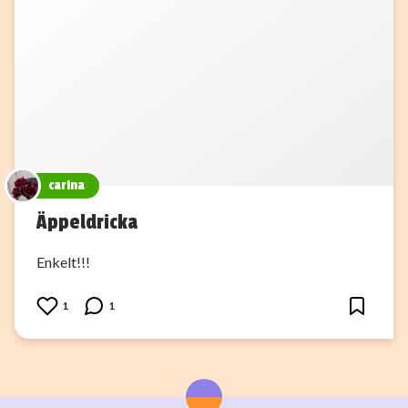
carina
Äppeldricka
Enkelt!!!
1
1