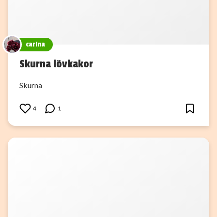
carina
Skurna lövkakor
Skurna
4
1