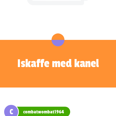
Iskaffe med kanel
C
combatwombat1964