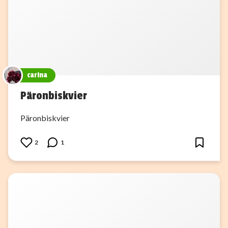
carina
Päronbiskvier
Päronbiskvier
2
1